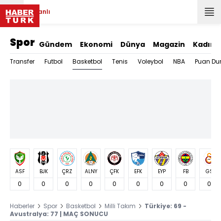
Canlı
Spor
Gündem
Ekonomi
Dünya
Magazin
Kadın
Basketbol
Transfer
Futbol
Tenis
Voleybol
NBA
Puan Du
ASF
BJK
ÇRZ
ALNY
ÇFK
EFK
EYP
FB
GS
0
0
0
0
0
0
0
0
0
Haberler
Spor
Basketbol
Milli Takım
Türkiye: 69 -
Avustralya: 77 | MAÇ SONUCU