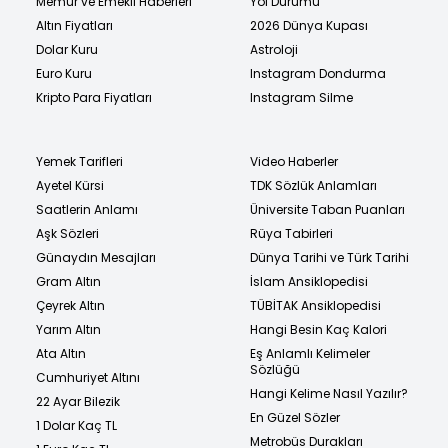
Memur ve Emekli Haberleri
Yol Durumu
Altın Fiyatları
2026 Dünya Kupası
Dolar Kuru
Astroloji
Euro Kuru
Instagram Dondurma
Kripto Para Fiyatları
Instagram Silme
Yemek Tarifleri
Video Haberler
Ayetel Kürsi
TDK Sözlük Anlamları
Saatlerin Anlamı
Üniversite Taban Puanları
Aşk Sözleri
Rüya Tabirleri
Günaydın Mesajları
Dünya Tarihi ve Türk Tarihi
Gram Altın
İslam Ansiklopedisi
Çeyrek Altın
TÜBİTAK Ansiklopedisi
Yarım Altın
Hangi Besin Kaç Kalori
Ata Altın
Eş Anlamlı Kelimeler
Sözlüğü
Cumhuriyet Altını
Hangi Kelime Nasıl Yazılır?
22 Ayar Bilezik
En Güzel Sözler
1 Dolar Kaç TL
Metrobüs Durakları