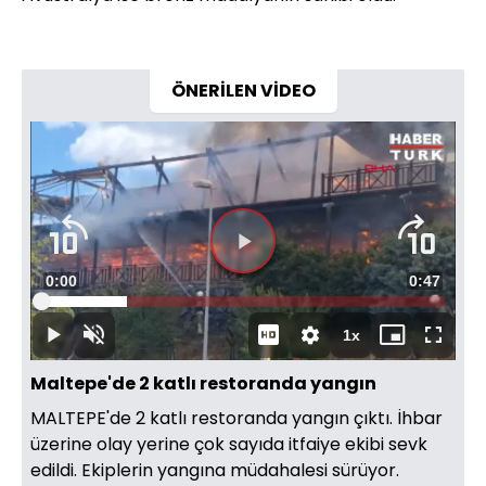
ÖNERİLEN VİDEO
Videoyu
Süre
0:00
Toplam
0:47
Oynat
Yüklendi
:
21.24%
Süre
1x
Oynat
Sesi
Oynatma
Mini
Tam
Aç
Hızı
oynatıcı
Ekran
Maltepe'de 2 katlı restoranda yangın
MALTEPE'de 2 katlı restoranda yangın çıktı. İhbar
üzerine olay yerine çok sayıda itfaiye ekibi sevk
edildi. Ekiplerin yangına müdahalesi sürüyor.