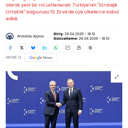
olarak yeni bir rol üstlenecek. Türkiye'nin "Stratejik
Ortaklık" başvurusu 10. Zirve'de üye ülkelerce kabul
edildi.
Giriş:
29.04.2025 - 18:10
Anadolu Ajansı
Güncelleme:
29.04.2025 - 18:10
ABONE OL