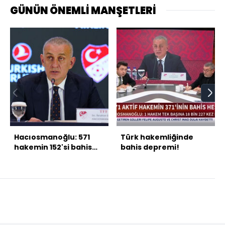
GÜNÜN ÖNEMLİ MANŞETLERİ
Hacıosmanoğlu: 571
Türk hakemliğinde
hakemin 152'si bahis
bahis depremi!
oynuyor!