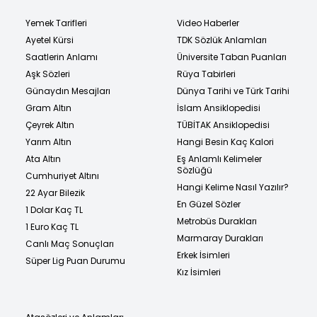
Yemek Tarifleri
Video Haberler
Ayetel Kürsi
TDK Sözlük Anlamları
Saatlerin Anlamı
Üniversite Taban Puanları
Aşk Sözleri
Rüya Tabirleri
Günaydın Mesajları
Dünya Tarihi ve Türk Tarihi
Gram Altın
İslam Ansiklopedisi
Çeyrek Altın
TÜBİTAK Ansiklopedisi
Yarım Altın
Hangi Besin Kaç Kalori
Ata Altın
Eş Anlamlı Kelimeler
Sözlüğü
Cumhuriyet Altını
Hangi Kelime Nasıl Yazılır?
22 Ayar Bilezik
En Güzel Sözler
1 Dolar Kaç TL
Metrobüs Durakları
1 Euro Kaç TL
Marmaray Durakları
Canlı Maç Sonuçları
Erkek İsimleri
Süper Lig Puan Durumu
Kız İsimleri