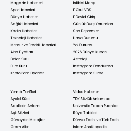
Magazin Haberleri
İstiklal Marşı
Spor Haberleri
E Okul VBS
Dünya Haberleri
E Devlet Giriş
Sağlık Haberleri
Günlük Burç Yorumları
Kadın Haberleri
Son Depremler
Teknoloji Haberleri
Hava Durumu
Memur ve Emekli Haberleri
Yol Durumu
Altın Fiyatları
2026 Dünya Kupası
Dolar Kuru
Astroloji
Euro Kuru
Instagram Dondurma
Kripto Para Fiyatları
Instagram Silme
Yemek Tarifleri
Video Haberler
Ayetel Kürsi
TDK Sözlük Anlamları
Saatlerin Anlamı
Üniversite Taban Puanları
Aşk Sözleri
Rüya Tabirleri
Günaydın Mesajları
Dünya Tarihi ve Türk Tarihi
Gram Altın
İslam Ansiklopedisi