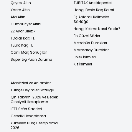
Çeyrek Altın
TÜBİTAK Ansiklopedisi
Yarım Altın
Hangi Besin Kaç Kalori
Ata Altın
Eş Anlamlı Kelimeler
Sözlüğü
Cumhuriyet Altını
Hangi Kelime Nasıl Yazılır?
22 Ayar Bilezik
En Güzel Sözler
1 Dolar Kaç TL
Metrobüs Durakları
1 Euro Kaç TL
Marmaray Durakları
Canlı Maç Sonuçları
Erkek İsimleri
Süper Lig Puan Durumu
Kız İsimleri
Atasözleri ve Anlamları
Türkçe Deyimler Sözlüğü
Çin Takvimi 2026 ve Bebek
Cinsiyeti Hesaplama
İETT Sefer Saatleri
Gebelik Hesaplama
Yükselen Burç Hesaplama
2026