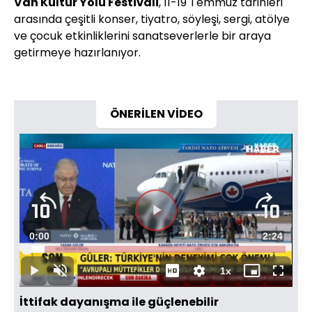
Van Kültür Yolu Festivali
, 11-19 Temmuz tarihleri
arasında çeşitli konser, tiyatro, söyleşi, sergi, atölye
ve çocuk etkinliklerini sanatseverlerle bir araya
getirmeye hazırlanıyor.
ÖNERİLEN VİDEO
Süre
0:00
Toplam
2:24
Yüklendi
:
6.94%
Süre
1x
Duraklat
Sesi
Oynatma
Mini
Tam
Aç
Hızı
oynatıcı
Ekran
İttifak dayanışma ile güçlenebilir