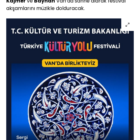
Kajmer
ve
Bayhan
Van’da sahne alarak festival
akşamlarını müzikle dolduracak.