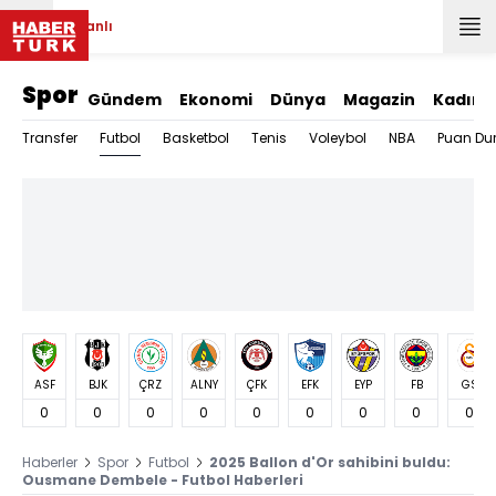
Canlı
Spor
Gündem
Ekonomi
Dünya
Magazin
Kadın
Futbol
Transfer
Basketbol
Tenis
Voleybol
NBA
Puan Du
ASF
BJK
ÇRZ
ALNY
ÇFK
EFK
EYP
FB
GS
0
0
0
0
0
0
0
0
0
Haberler
Spor
Futbol
2025 Ballon d'Or sahibini buldu:
Ousmane Dembele - Futbol Haberleri