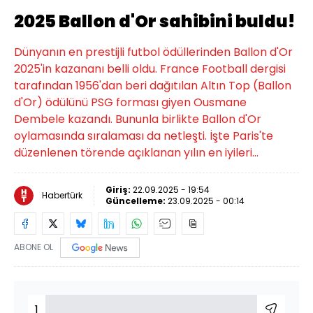
2025 Ballon d'Or sahibini buldu!
Dünyanın en prestijli futbol ödüllerinden Ballon d'Or
2025'in kazananı belli oldu. France Football dergisi
tarafından 1956'dan beri dağıtılan Altın Top (Ballon
d'Or) ödülünü PSG forması giyen Ousmane
Dembele kazandı. Bununla birlikte Ballon d'Or
oylamasında sıralaması da netleşti. İşte Paris'te
düzenlenen törende açıklanan yılın en iyileri...
Giriş:
22.09.2025 - 19:54
Habertürk
Güncelleme:
23.09.2025 - 00:14
ABONE OL
1