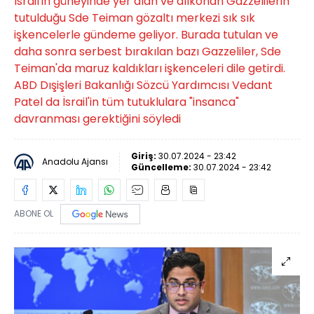
İsrail'in güneyinde yer alan ve alıkonan Gazzelilerin
tutulduğu Sde Teiman gözaltı merkezi sık sık
işkencelerle gündeme geliyor. Burada tutulan ve
daha sonra serbest bırakılan bazı Gazzeliler, Sde
Teiman'da maruz kaldıkları işkenceleri dile getirdi.
ABD Dışişleri Bakanlığı Sözcü Yardımcısı Vedant
Patel da İsrail'in tüm tutuklulara "insanca"
davranması gerektiğini söyledi
Giriş:
30.07.2024 - 23:42
Anadolu Ajansı
Güncelleme:
30.07.2024 - 23:42
ABONE OL