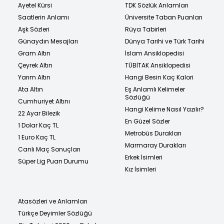
Ayetel Kürsi
TDK Sözlük Anlamları
Saatlerin Anlamı
Üniversite Taban Puanları
Aşk Sözleri
Rüya Tabirleri
Günaydın Mesajları
Dünya Tarihi ve Türk Tarihi
Gram Altın
İslam Ansiklopedisi
Çeyrek Altın
TÜBİTAK Ansiklopedisi
Yarım Altın
Hangi Besin Kaç Kalori
Ata Altın
Eş Anlamlı Kelimeler
Sözlüğü
Cumhuriyet Altını
Hangi Kelime Nasıl Yazılır?
22 Ayar Bilezik
En Güzel Sözler
1 Dolar Kaç TL
Metrobüs Durakları
1 Euro Kaç TL
Marmaray Durakları
Canlı Maç Sonuçları
Erkek İsimleri
Süper Lig Puan Durumu
Kız İsimleri
Atasözleri ve Anlamları
Türkçe Deyimler Sözlüğü