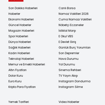
Son Dakika Haberleri
Canlı Borsa
Haberler
Namaz Vakitleri 2026
Ekonomi Haberleri
Cuma Namazı Vakitleri
Güncel Haberler
Nöbetçi Eczaneler
Magazin Haberleri
İstiklal Marşı
Spor Haberleri
E Okul VBS
Dünya Haberleri
E Devlet Giriş
Sağlık Haberleri
Günlük Burç Yorumları
Kadın Haberleri
Son Depremler
Teknoloji Haberleri
Hava Durumu
Memur ve Emekli Haberleri
Yol Durumu
Altın Fiyatları
Sinema Rehberi
Dolar Kuru
TV Yayın Akışı
Euro Kuru
Instagram Dondurma
Kripto Para Fiyatları
Instagram Silme
Yemek Tarifleri
Video Haberler