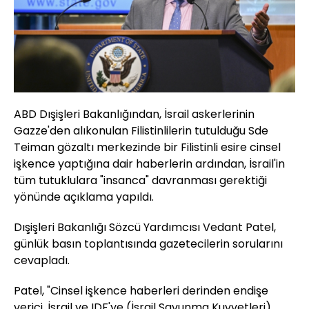
ABD Dışişleri Bakanlığından, İsrail askerlerinin
Gazze'den alıkonulan Filistinlilerin tutulduğu Sde
Teiman gözaltı merkezinde bir Filistinli esire cinsel
işkence yaptığına dair haberlerin ardından, İsrail'in
tüm tutuklulara "insanca" davranması gerektiği
yönünde açıklama yapıldı.
Dışişleri Bakanlığı Sözcü Yardımcısı Vedant Patel,
günlük basın toplantısında gazetecilerin sorularını
cevapladı.
Patel, "Cinsel işkence haberleri derinden endişe
verici. İsrail ve IDF'ye (İsrail Savunma Kuvvetleri)