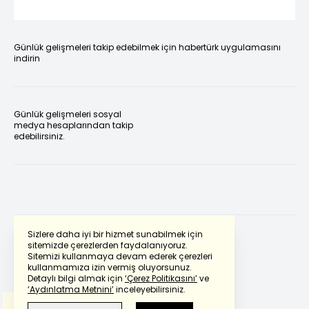
Günlük gelişmeleri takip edebilmek için habertürk uygulamasını
indirin
Günlük gelişmeleri sosyal
medya hesaplarından takip
edebilirsiniz.
Sizlere daha iyi bir hizmet sunabilmek için
sitemizde çerezlerden faydalanıyoruz.
Sitemizi kullanmaya devam ederek çerezleri
Powered by
Translate
kullanmamıza izin vermiş oluyorsunuz.
Detaylı bilgi almak için
‘Çerez Politikasını’
ve
‘Aydınlatma Metnini’
inceleyebilirsiniz.
Bu çeviride
Google Translete
kullanılmıştır.