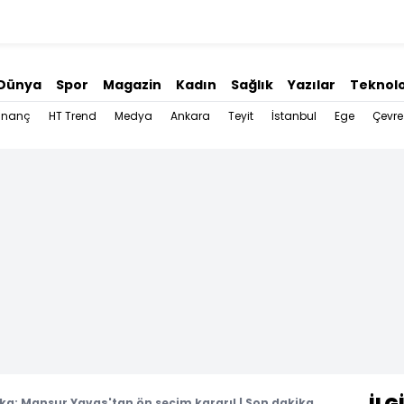
Dünya
Spor
Magazin
Kadın
Sağlık
Yazılar
Teknolo
İnanç
HT Trend
Medya
Ankara
Teyit
İstanbul
Ege
Çevre
ka: Mansur Yavaş'tan ön seçim kararı! | Son dakika