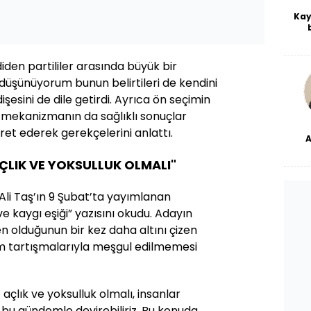
Kay
De
haf
a
den partililer arasında büyük bir
bl
düşünüyorum bunun belirtileri de kendini
esini de dile getirdi. Ayrıca ön seçimin
ir mekanizmanın da sağlıklı sonuçlar
et ederek gerekçelerini anlattı.
dü
ÇLIK VE YOKSULLUK OLMALI"
li Taş’ın 9 Şubat’ta yayımlanan
e kaygı eşiği” yazısını okudu. Adayın
n olduğunun bir kez daha altını çizen
m tartışmalarıyla meşgul edilmemesi
açlık ve yoksulluk olmalı, insanlar
k bu gündemle devirebiliriz. Bu konuda