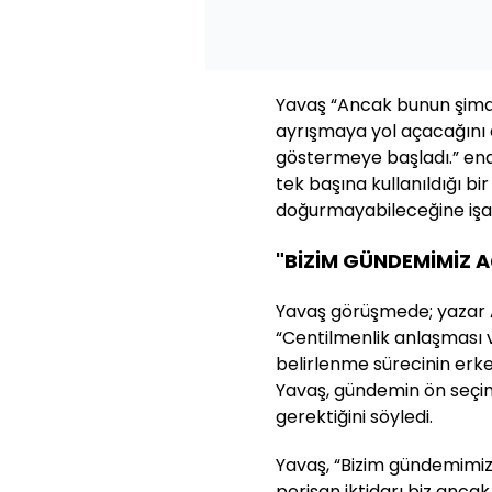
Yavaş “Ancak bunun şimdi
ayrışmaya yol açacağını 
göstermeye başladı.” endiş
tek başına kullanıldığı b
doğurmayabileceğine işar
"BİZİM GÜNDEMİMİZ A
Yavaş görüşmede; yazar A
“Centilmenlik anlaşması v
belirlenme sürecinin erke
Yavaş, gündemin ön seçi
gerektiğini söyledi.
Yavaş, “Bizim gündemimiz 
perişan iktidarı biz anca