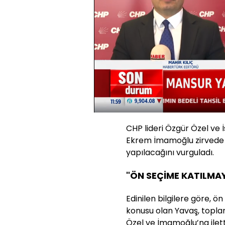
Yüklendi
:
19.42%
Sesi
Aç
CHP lideri Özgür Özel ve 
Ekrem İmamoğlu zirvede ö
yapılacağını vurguladı.
"ÖN SEÇİME KATILM
Edinilen bilgilere göre, 
konusu olan Yavaş, toplan
Özel ve İmamoğlu’na ilett