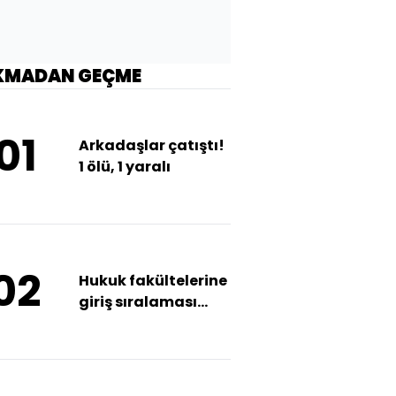
KMADAN GEÇME
01
Arkadaşlar çatıştı!
1 ölü, 1 yaralı
02
Hukuk fakültelerine
giriş sıralaması
barajı 125 bin oldu