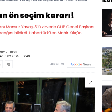
İLG
n ön seçim kararı!
nı Mansur Yavaş, 3'lü zirvede CHP Genel Başkanı
ğını bildirdi. Habertürk'ten Mahir Kılıç'ın
2025 - 10:23
e:
10.02.2025 - 12:49
ABONE OL