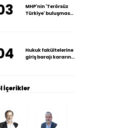
03
MHP'nin 'Terörsüz
Türkiye' buluşması
Erzurum'da başladı
04
Hukuk fakültelerine
giriş barajı kararına
kısmi durdurma
l İçerikler