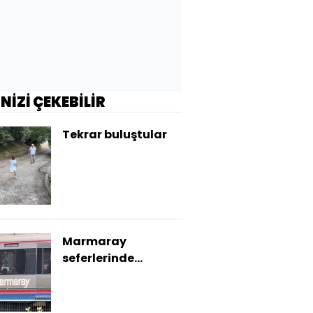
İNİZİ ÇEKEBİLİR
Tekrar buluştular
Marmaray
seferlerinde
gecikme