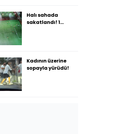
Halı sahada
sakatlandı! 1
milyon tazminat
kazandı
Kadının üzerine
sopayla yürüdü!