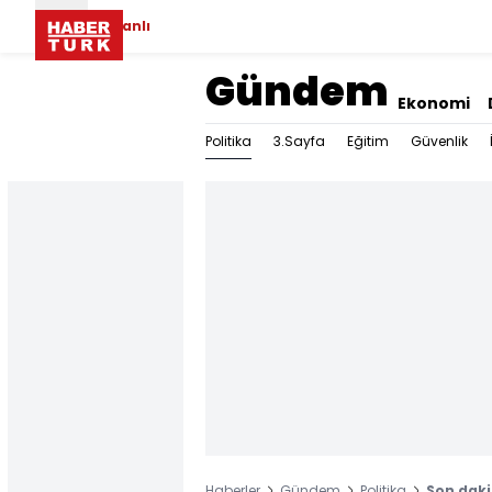
Canlı
Gündem
Ekonomi
Politika
3.Sayfa
Eğitim
Güvenlik
Haberler
Gündem
Politika
Son daki