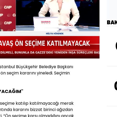
BA
Oynatma
Hızı
İstanbul Büyükşehir Belediye Başkanı
n seçim kararını yineledi. Seçimin
AYACAĞIM"
ön seçime katılıp katılmayacağı merak
tında kararını bizzat birinci ağızdan
i. “Ön seçime karşı olmadığını ancak