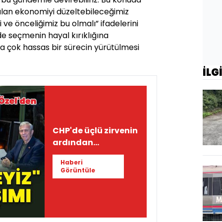
lan ekonomiyi düzeltebileceğimiz
e önceliğimiz bu olmalı” ifadelerini
e seçmenin hayal kırıklığına
 çok hassas bir sürecin yürütülmesi
İLG
CHP'de üçlü zirvenin
ardından
"Birlikteyiz" mesajı
Haberi
Görüntüle