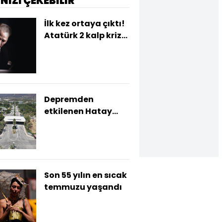
İNİZİ ÇEKEBİLİR
İlk kez ortaya çıktı!
Atatürk 2 kalp krizi
geçirmiş
Depremden
etkilenen Hatay
Mustafa Kemal
Üniversitesi yüz
yüze eğitime
hazırlanıyor
Son 55 yılın en sıcak
temmuzu yaşandı