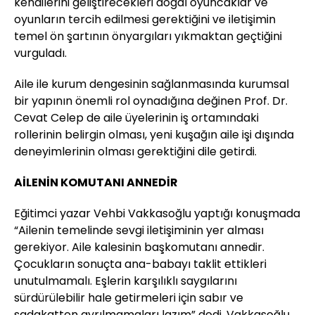
kendilerini geliştirecekleri doğal oyuncaklar ve
oyunların tercih edilmesi gerektiğini ve iletişimin
temel ön şartının önyargıları yıkmaktan geçtiğini
vurguladı.
Aile ile kurum dengesinin sağlanmasında kurumsal
bir yapının önemli rol oynadığına değinen Prof. Dr.
Cevat Celep de aile üyelerinin iş ortamındaki
rollerinin belirgin olması, yeni kuşağın aile işi dışında
deneyimlerinin olması gerektiğini dile getirdi.
AİLENİN KOMUTANI ANNEDİR
Eğitimci yazar Vehbi Vakkasoğlu yaptığı konuşmada
“Ailenin temelinde sevgi iletişiminin yer alması
gerekiyor. Aile kalesinin başkomutanı annedir.
Çocukların sonuçta ana-babayı taklit ettikleri
unutulmamalı. Eşlerin karşılıklı saygılarını
sürdürülebilir hale getirmeleri için sabır ve
sadakatten ayrılmamaları lazım” dedi. Vakkasoğlu,