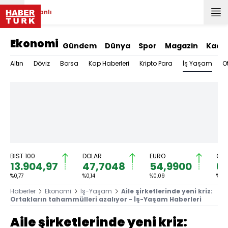
Canlı
Ekonomi
Gündem
Dünya
Spor
Magazin
Kadı
İş Yaşam
Altın
Döviz
Borsa
Kap Haberleri
Kripto Para
O
BIST 100
DOLAR
EURO
GRA
13.904,97
47,7048
54,9900
6.
%0,77
%0,14
%0,09
%1,2
Haberler
Ekonomi
İş-Yaşam
Aile şirketlerinde yeni kriz:
Ortakların tahammülleri azalıyor - İş-Yaşam Haberleri
Aile şirketlerinde yeni kriz: