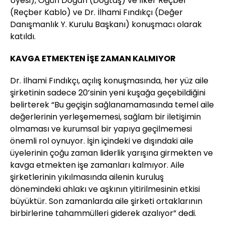
Üyesi), Ogün Doğan (Doğtaş) ve İlker Reçber
(Reçber Kablo) ve Dr. İlhami Fındıkçı (Değer
Danışmanlık Y. Kurulu Başkanı) konuşmacı olarak
katıldı.
KAVGA ETMEKTEN İŞE ZAMAN KALMIYOR
Dr. İlhami Fındıkçı, açılış konuşmasında, her yüz aile
şirketinin sadece 20’sinin yeni kuşağa geçebildiğini
belirterek “Bu geçişin sağlanamamasında temel aile
değerlerinin yerleşememesi, sağlam bir iletişimin
olmaması ve kurumsal bir yapıya geçilmemesi
önemli rol oynuyor. İşin içindeki ve dışındaki aile
üyelerinin çoğu zaman liderlik yarışına girmekten ve
kavga etmekten işe zamanları kalmıyor. Aile
şirketlerinin yıkılmasında ailenin kuruluş
dönemindeki ahlakı ve aşkının yitirilmesinin etkisi
büyüktür. Son zamanlarda aile şirketi ortaklarının
birbirlerine tahammülleri giderek azalıyor” dedi.