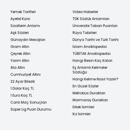
Yemek Tarifleri
Video Haberler
Ayetel Kürsi
TDK Sözlük Anlamları
Saatlerin Anlamı
Üniversite Taban Puanları
Aşk Sözleri
Rüya Tabirleri
Günaydın Mesajları
Dünya Tarihi ve Türk Tarihi
Gram Altın
İslam Ansiklopedisi
Çeyrek Altın
TÜBİTAK Ansiklopedisi
Yarım Altın
Hangi Besin Kaç Kalori
Ata Altın
Eş Anlamlı Kelimeler
Sözlüğü
Cumhuriyet Altını
Hangi Kelime Nasıl Yazılır?
22 Ayar Bilezik
En Güzel Sözler
1 Dolar Kaç TL
Metrobüs Durakları
1 Euro Kaç TL
Marmaray Durakları
Canlı Maç Sonuçları
Erkek İsimleri
Süper Lig Puan Durumu
Kız İsimleri