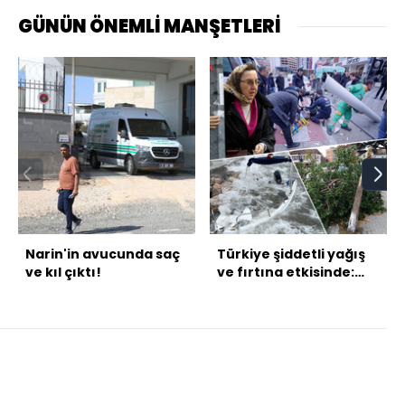
GÜNÜN ÖNEMLİ MANŞETLERİ
Narin'in avucunda saç
Türkiye şiddetli yağış
ve kıl çıktı!
ve fırtına etkisinde:
Ağaçlar devrildi, çatılar
uçtu, uçaklar havada
turladı