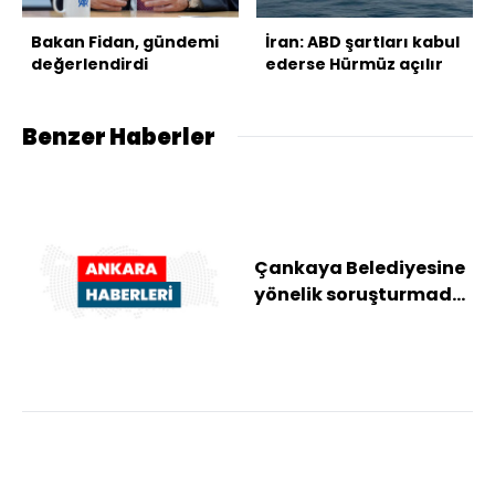
Bakan Fidan, gündemi
İran: ABD şartları kabul
değerlendirdi
ederse Hürmüz açılır
Benzer Haberler
Çankaya Belediyesine
yönelik soruşturmada
Turgut Koç "şüpheli"
sıfatıyla if...