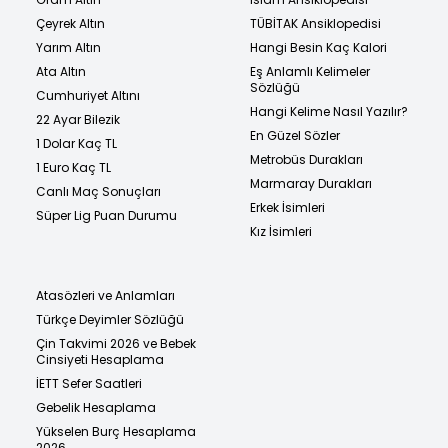
Çeyrek Altın
TÜBİTAK Ansiklopedisi
Yarım Altın
Hangi Besin Kaç Kalori
Ata Altın
Eş Anlamlı Kelimeler
Sözlüğü
Cumhuriyet Altını
Hangi Kelime Nasıl Yazılır?
22 Ayar Bilezik
En Güzel Sözler
1 Dolar Kaç TL
Metrobüs Durakları
1 Euro Kaç TL
Marmaray Durakları
Canlı Maç Sonuçları
Erkek İsimleri
Süper Lig Puan Durumu
Kız İsimleri
Atasözleri ve Anlamları
Türkçe Deyimler Sözlüğü
Çin Takvimi 2026 ve Bebek
Cinsiyeti Hesaplama
İETT Sefer Saatleri
Gebelik Hesaplama
Yükselen Burç Hesaplama
2026