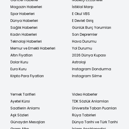
Magazin Haberleri
İstiklal Marşı
Spor Haberleri
E Okul VBS
Dünya Haberleri
E Devlet Giriş
Sağlık Haberleri
Günlük Burç Yorumları
Kadın Haberleri
Son Depremler
Teknoloji Haberleri
Hava Durumu
Memur ve Emekli Haberleri
Yol Durumu
Altın Fiyatları
2026 Dünya Kupası
Dolar Kuru
Astroloji
Euro Kuru
Instagram Dondurma
Kripto Para Fiyatları
Instagram Silme
Yemek Tarifleri
Video Haberler
Ayetel Kürsi
TDK Sözlük Anlamları
Saatlerin Anlamı
Üniversite Taban Puanları
Aşk Sözleri
Rüya Tabirleri
Günaydın Mesajları
Dünya Tarihi ve Türk Tarihi
Gram Altın
İslam Ansiklopedisi