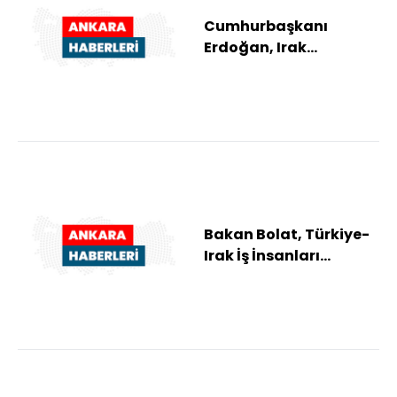
Cumhurbaşkanı
Erdoğan, Irak
Başbakanı Zeydi'yi
resmi törenle karşıladı
Bakan Bolat, Türkiye-
Irak İş İnsanları
Yuvarlak Masa
Toplantısı'nda
konuştu...