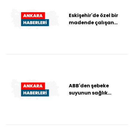
Eskişehir'de özel bir
madende çalışan
işçiler, alacaklarının
ödenmesi taleb...
ABB'den şebeke
suyunun sağlık
sorunlarına yol açtığı
iddiasına ilişkin açık...