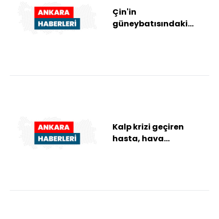
Çin'in
güneybatısındaki
Çongçing ilindeki
heyelanda can kaybı
11'e yükseldi
Kalp krizi geçiren
hasta, hava
ambulansı ile
Ankara'ya sevk edildi