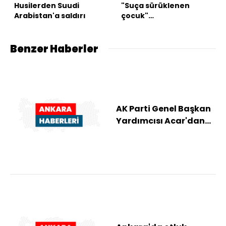
Husilerden Suudi
"Suça sürüklenen
Arabistan'a saldırı
çocuk"
düzenlemesinde 2
madde kabul edildi
Benzer Haberler
AK Parti Genel Başkan
Yardımcısı Acar'dan
Mescid-i Aksa'ya
baskın düzenlenm...