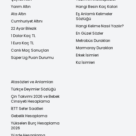
Yarım Altın
Hangi Besin Kaç Kalori
Ata Altın
Eş Anlamlı Kelimeler
Sözlüğü
Cumhuriyet Altını
Hangi Kelime Nasıl Yazılır?
22 Ayar Bilezik
En Güzel Sözler
1 Dolar Kaç TL
Metrobüs Durakları
1 Euro Kaç TL
Marmaray Durakları
Canlı Maç Sonuçları
Erkek İsimleri
Süper Lig Puan Durumu
Kız İsimleri
Atasözleri ve Anlamları
Türkçe Deyimler Sözlüğü
Çin Takvimi 2026 ve Bebek
Cinsiyeti Hesaplama
İETT Sefer Saatleri
Gebelik Hesaplama
Yükselen Burç Hesaplama
2026
Yüzde Hesaplama