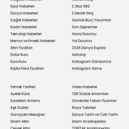
Spor Haberleri
E Okul VBS
Dünya Haberleri
E Devlet Giriş
Sağlık Haberleri
Günlük Burç Yorumları
Kadın Haberleri
Son Depremler
Teknoloji Haberleri
Hava Durumu
Memur ve Emekli Haberleri
Yol Durumu
Altın Fiyatları
2026 Dünya Kupası
Dolar Kuru
Astroloji
Euro Kuru
Instagram Dondurma
Kripto Para Fiyatları
Instagram Silme
Yemek Tarifleri
Video Haberler
Ayetel Kürsi
TDK Sözlük Anlamları
Saatlerin Anlamı
Üniversite Taban Puanları
Aşk Sözleri
Rüya Tabirleri
Günaydın Mesajları
Dünya Tarihi ve Türk Tarihi
Gram Altın
İslam Ansiklopedisi
Çeyrek Altın
TÜBİTAK Ansiklopedisi