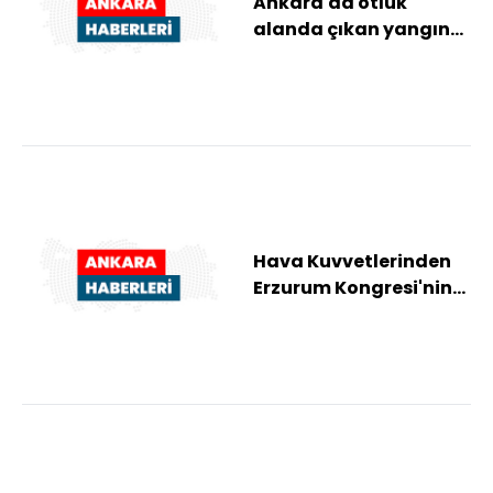
Ankara'da otluk
alanda çıkan yangın
söndürüldü
Hava Kuvvetlerinden
Erzurum Kongresi'nin
yıl dönümüne özel
selamlama uçuşu