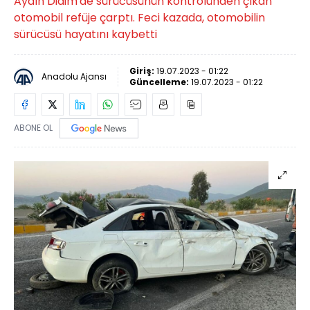
Aydın Didim'de sürücüsünün kontrolünden çıkan
otomobil refüje çarptı. Feci kazada, otomobilin
sürücüsü hayatını kaybetti
Giriş:
19.07.2023 - 01:22
Anadolu Ajansı
Güncelleme:
19.07.2023 - 01:22
ABONE OL