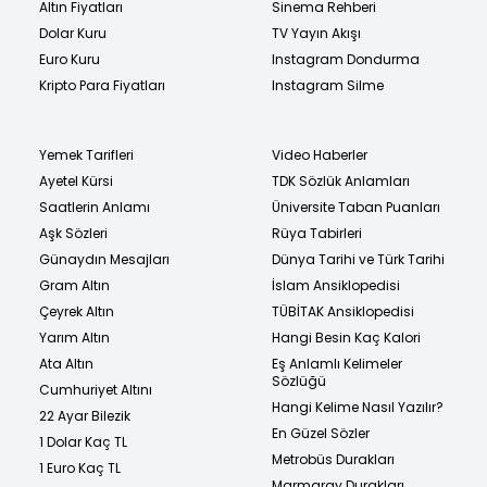
Altın Fiyatları
Sinema Rehberi
Dolar Kuru
TV Yayın Akışı
Euro Kuru
Instagram Dondurma
Kripto Para Fiyatları
Instagram Silme
Yemek Tarifleri
Video Haberler
Ayetel Kürsi
TDK Sözlük Anlamları
Saatlerin Anlamı
Üniversite Taban Puanları
Aşk Sözleri
Rüya Tabirleri
Günaydın Mesajları
Dünya Tarihi ve Türk Tarihi
Gram Altın
İslam Ansiklopedisi
Çeyrek Altın
TÜBİTAK Ansiklopedisi
Yarım Altın
Hangi Besin Kaç Kalori
Ata Altın
Eş Anlamlı Kelimeler
Sözlüğü
Cumhuriyet Altını
Hangi Kelime Nasıl Yazılır?
22 Ayar Bilezik
En Güzel Sözler
1 Dolar Kaç TL
Metrobüs Durakları
1 Euro Kaç TL
Marmaray Durakları