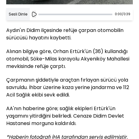
Sesli Dinle
0:00
/
0:39
Aydın'ın Didim ilçesinde refüje çarpan otomobilin
sürücüsü hayatını kaybetti.
Alınan bilgiye göre, Orhan Ertürk'ün (36) kullandığı
otomobil, Söke-Milas karayolu Akyeniköy Mahallesi
mevkisinde refüje çarptı.
Çarpmanın şiddetiyle araçtan fırlayan sürücü yola
savruldu. İhbar üzerine kaza yerine jandarma ve 112
Acil Sağlık ekibi sevk edildi.
AA'nın haberine göre; sağlık ekipleri Ertürk'ün
yaşamını yitirdiğini belirledi. Cenaze Didim Devlet
Hastanesi morguna kaldırıldı.
*Haberin fotoğrafı İHA tarafından servis edilmiştir.