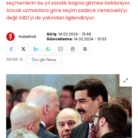
seçmenlerin bu yıl sandık başına gitmesi bekleniyor.
Ancak uzmanlara göre seçim sadece Venezuela'yı
değil ABD'yi de yakından ilgilendiriyor.
Giriş:
14.02.2024 - 13:46
Habertürk
Güncelleme:
14.02.2024 - 13:53
ABONE OL