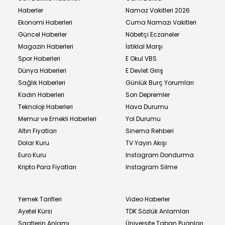
Haberler
Namaz Vakitleri 2026
Ekonomi Haberleri
Cuma Namazı Vakitleri
Güncel Haberler
Nöbetçi Eczaneler
Magazin Haberleri
İstiklal Marşı
Spor Haberleri
E Okul VBS
Dünya Haberleri
E Devlet Giriş
Sağlık Haberleri
Günlük Burç Yorumları
Kadın Haberleri
Son Depremler
Teknoloji Haberleri
Hava Durumu
Memur ve Emekli Haberleri
Yol Durumu
Altın Fiyatları
Sinema Rehberi
Dolar Kuru
TV Yayın Akışı
Euro Kuru
Instagram Dondurma
Kripto Para Fiyatları
Instagram Silme
Yemek Tarifleri
Video Haberler
Ayetel Kürsi
TDK Sözlük Anlamları
Saatlerin Anlamı
Üniversite Taban Puanları