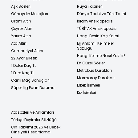
Aşk Sözleri
Rüya Tabirleri
Günaydın Mesajları
Dünya Tarihi ve Türk Tarihi
Gram Altın
İslam Ansiklopedisi
Çeyrek Altın
TÜBİTAK Ansiklopedisi
Yarım Altın
Hangi Besin Kaç Kalori
Ata Altın
Eş Anlamlı Kelimeler
Sözlüğü
Cumhuriyet Altını
Hangi Kelime Nasıl Yazılır?
22 Ayar Bilezik
En Güzel Sözler
1 Dolar Kaç TL
Metrobüs Durakları
1 Euro Kaç TL
Marmaray Durakları
Canlı Maç Sonuçları
Erkek İsimleri
Süper Lig Puan Durumu
Kız İsimleri
Atasözleri ve Anlamları
Türkçe Deyimler Sözlüğü
Çin Takvimi 2026 ve Bebek
Cinsiyeti Hesaplama