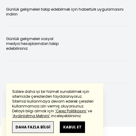
Günlük gelişmeleri takip edebilmek için habertürk uygulamasını
indirin
Günlük gelişmeleri sosyal
medya hesaplarından takip
edebilirsiniz.
Sizlere daha iyi bir hizmet sunabilmek için
sitemizde çerezlerden faydalanıyoruz.
Sitemizi kullanmaya devam ederek çerezleri
Powered by
Translate
kullanmamıza izin vermiş oluyorsunuz.
Detaylı bilgi almak için
‘Çerez Politikasını’
ve
‘Aydınlatma Metnini’
inceleyebilirsiniz.
Bu çeviride
Google Translete
kullanılmıştır.
Anlam ve çeviri hatalarından
haberturk.com
DAHA FAZLA BİLGİ
KABUL ET
sorumlu değildir.