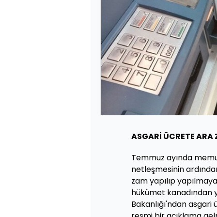
ASGARİ ÜCRETE ARA 
Temmuz ayında memur
netleşmesinin ardından
zam yapılıp yapılmaya
hükümet kanadından y
Bakanlığı'ndan asgari 
resmi bir açıklama gel