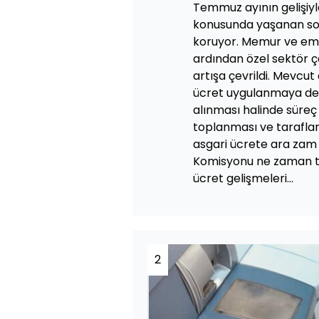
Temmuz ayının gelişiyl
konusunda yaşanan son
koruyor. Memur ve eme
ardından özel sektör ça
artışa çevrildi. Mevcut
ücret uygulanmaya dev
alınması halinde süreç
toplanması ve taraflar
asgari ücrete ara zam 
Komisyonu ne zaman to
ücret gelişmeleri...
2