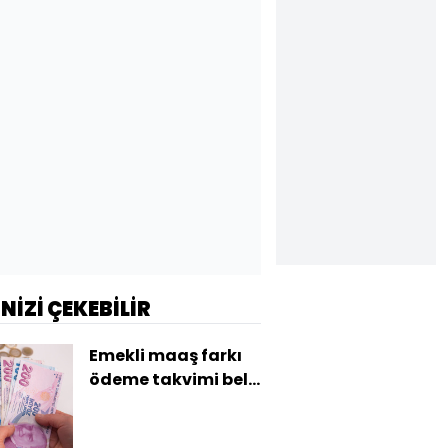
İNİZİ ÇEKEBİLİR
Emekli maaş farkı
ödeme takvimi belli
oldu