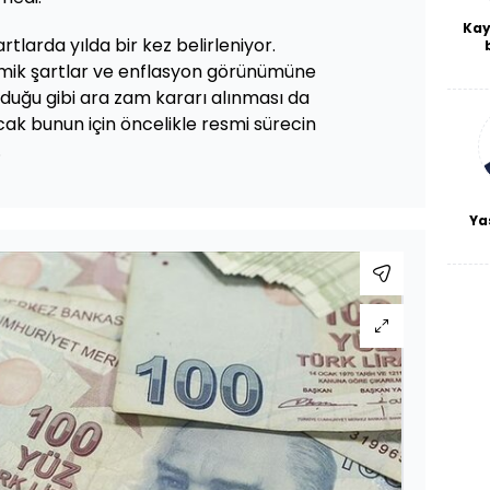
Kay
rtlarda yılda bir kez belirleniyor.
De
omik şartlar ve enflasyon görünümüne
haf
lduğu gibi ara zam kararı alınması da
a
bl
ak bunun için öncelikle resmi sürecin
.
Ya