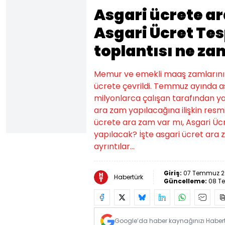
Asgari ücrete a
Asgari Ücret Te
toplantısı ne z
Memur ve emekli maaş zamlarının
ücrete çevrildi. Temmuz ayında a
milyonlarca çalışan tarafından ya
ara zam yapılacağına ilişkin resm
ücrete ara zam var mı, Asgari Üc
yapılacak? İşte asgari ücret ara 
ayrıntılar...
Giriş:
07 Temmuz 20
Habertürk
Güncelleme:
08 T
Google’da haber kaynağınızı Habertü