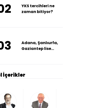
02
YKS tercihleri ne
zaman bitiyor?
03
Adana, Şanlıurfa,
Gaziantep lise
taban puanları
l İçerikler