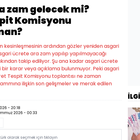
ra zam gelecek mi?
spit Komisyonu
aman?
 kesinleşmesinin ardından gözler yeniden asgari
sgari ücrete ara zam yapılıp yapılmayacağı
kından takip ediliyor. Şu ana kadar asgari ücrete
i bir karar veya açıklama bulunmuyor. Peki asgari
ret Tespit Komisyonu toplantısı ne zaman
zammına ilişkin son gelişmeler ve merak edilen
İLG
26 - 20:18
emmuz 2026 - 00:33
rk olarak seçmek için tıklayın