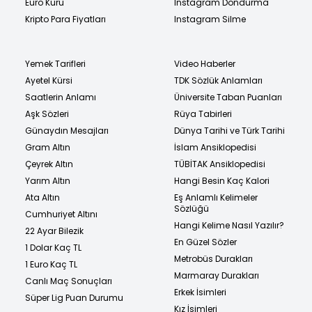
Euro Kuru
Instagram Dondurma
Kripto Para Fiyatları
Instagram Silme
Yemek Tarifleri
Video Haberler
Ayetel Kürsi
TDK Sözlük Anlamları
Saatlerin Anlamı
Üniversite Taban Puanları
Aşk Sözleri
Rüya Tabirleri
Günaydın Mesajları
Dünya Tarihi ve Türk Tarihi
Gram Altın
İslam Ansiklopedisi
Çeyrek Altın
TÜBİTAK Ansiklopedisi
Yarım Altın
Hangi Besin Kaç Kalori
Ata Altın
Eş Anlamlı Kelimeler
Sözlüğü
Cumhuriyet Altını
Hangi Kelime Nasıl Yazılır?
22 Ayar Bilezik
En Güzel Sözler
1 Dolar Kaç TL
Metrobüs Durakları
1 Euro Kaç TL
Marmaray Durakları
Canlı Maç Sonuçları
Erkek İsimleri
Süper Lig Puan Durumu
Kız İsimleri