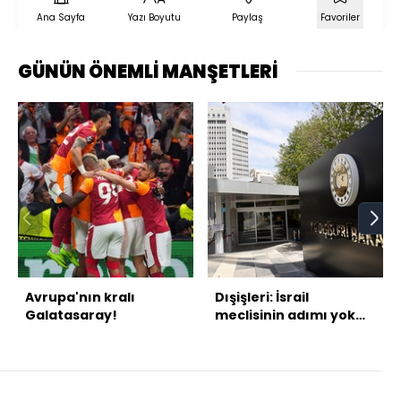
Ana Sayfa
Yazı Boyutu
Paylaş
Favoriler
GÜNÜN ÖNEMLİ MANŞETLERİ
Avrupa'nın kralı
Dışişleri: İsrail
Galatasaray!
meclisinin adımı yok
hükmündedir