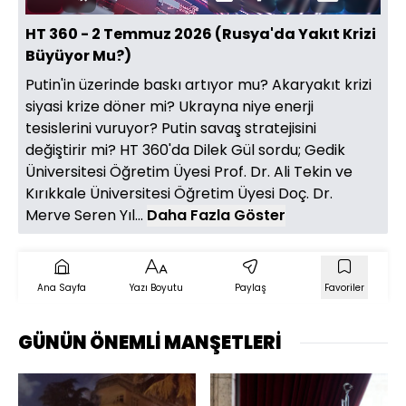
Duraklat
Sesi
Oynatma
Mini
Tam
Aç
Hızı
oynatıcı
Ekran
HT 360 - 2 Temmuz 2026 (Rusya'da Yakıt Krizi
Büyüyor Mu?)
Putin'in üzerinde baskı artıyor mu? Akaryakıt krizi
siyasi krize döner mi? Ukrayna niye enerji
tesislerini vuruyor? Putin savaş stratejisini
değiştirir mi? HT 360'da Dilek Gül sordu; Gedik
Üniversitesi Öğretim Üyesi Prof. Dr. Ali Tekin ve
Kırıkkale Üniversitesi Öğretim Üyesi Doç. Dr.
Merve Seren Yıl...
Daha Fazla Göster
Ana Sayfa
Yazı Boyutu
Paylaş
Favoriler
GÜNÜN ÖNEMLİ MANŞETLERİ