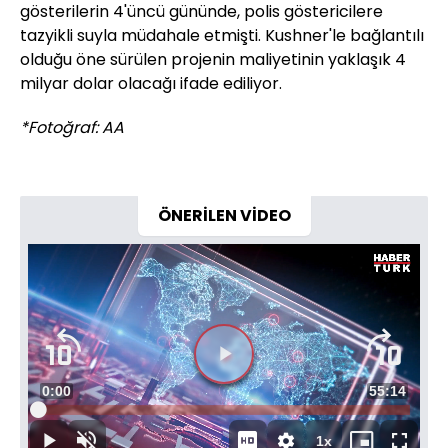
gösterilerin 4'üncü gününde, polis göstericilere
tazyikli suyla müdahale etmişti. Kushner'le bağlantılı
olduğu öne sürülen projenin maliyetinin yaklaşık 4
milyar dolar olacağı ifade ediliyor.
*Fotoğraf: AA
ÖNERİLEN VİDEO
Süre
0:00
Toplam
55:14
Yüklendi
:
0.30%
Süre
1x