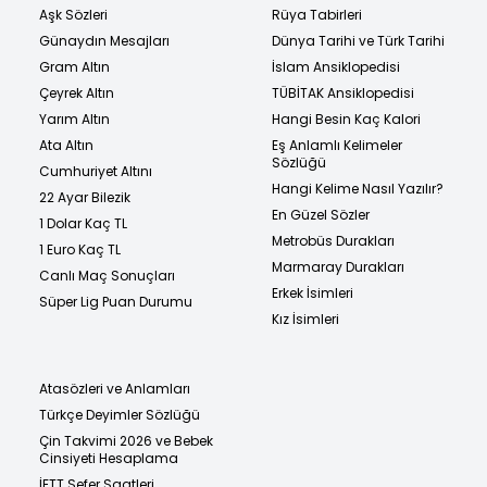
Aşk Sözleri
Rüya Tabirleri
Günaydın Mesajları
Dünya Tarihi ve Türk Tarihi
Gram Altın
İslam Ansiklopedisi
Çeyrek Altın
TÜBİTAK Ansiklopedisi
Yarım Altın
Hangi Besin Kaç Kalori
Ata Altın
Eş Anlamlı Kelimeler
Sözlüğü
Cumhuriyet Altını
Hangi Kelime Nasıl Yazılır?
22 Ayar Bilezik
En Güzel Sözler
1 Dolar Kaç TL
Metrobüs Durakları
1 Euro Kaç TL
Marmaray Durakları
Canlı Maç Sonuçları
Erkek İsimleri
Süper Lig Puan Durumu
Kız İsimleri
Atasözleri ve Anlamları
Türkçe Deyimler Sözlüğü
Çin Takvimi 2026 ve Bebek
Cinsiyeti Hesaplama
İETT Sefer Saatleri