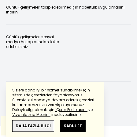
Günlük gelişmeleri takip edebilmek için habertürk uygulamasını
indirin
Günlük gelişmeleri sosyal
medya hesaplarından takip
edebilirsiniz.
Sizlere daha iyi bir hizmet sunabilmek için
sitemizde çerezlerden faydalanıyoruz.
Sitemizi kullanmaya devam ederek çerezleri
Powered by
Translate
kullanmamıza izin vermiş oluyorsunuz.
Detaylı bilgi almak için
‘Çerez Politikasını’
ve
‘Aydınlatma Metnini’
inceleyebilirsiniz.
Bu çeviride
Google Translete
kullanılmıştır.
Anlam ve çeviri hatalarından
haberturk.com
DAHA FAZLA BİLGİ
KABUL ET
sorumlu değildir.