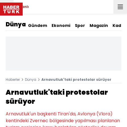
Canlı
Dünya
Gündem
Ekonomi
Spor
Magazin
Kadın
Haberler
Dünya
Arnavutluk'taki protestolar sürüyor
Arnavutluk'taki protestolar
sürüyor
Arnavutluk'un başkenti Tiran'da, Avlonya (Vlora)
kentindeki Zvernec bölgesinde yapılması planlanan