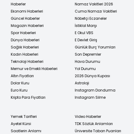
Haberler
Namaz Vakitleri 2026
Ekonomi Haberleri
Cuma Namazı Vakitleri
Güncel Haberler
Nöbetçi Eczaneler
Magazin Haberleri
İstiklal Marşı
Spor Haberleri
E Okul VBS
Dünya Haberleri
E Devlet Giriş
Sağlık Haberleri
Günlük Burç Yorumları
Kadın Haberleri
Son Depremler
Teknoloji Haberleri
Hava Durumu
Memur ve Emekli Haberleri
Yol Durumu
Altın Fiyatları
2026 Dünya Kupası
Dolar Kuru
Astroloji
Euro Kuru
Instagram Dondurma
Kripto Para Fiyatları
Instagram Silme
Yemek Tarifleri
Video Haberler
Ayetel Kürsi
TDK Sözlük Anlamları
Saatlerin Anlamı
Üniversite Taban Puanları