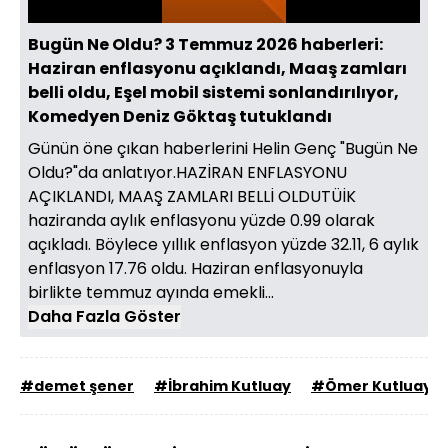
Sesi
Oynatma
Aç
Hızı
Bugün Ne Oldu? 3 Temmuz 2026 haberleri:
Haziran enflasyonu açıklandı, Maaş zamları
belli oldu, Eşel mobil sistemi sonlandırılıyor,
Komedyen Deniz Göktaş tutuklandı
Günün öne çıkan haberlerini Helin Genç "Bugün Ne
Oldu?"da anlatıyor.HAZİRAN ENFLASYONU
AÇIKLANDI, MAAŞ ZAMLARI BELLİ OLDUTÜİK
haziranda aylık enflasyonu yüzde 0.99 olarak
açıkladı. Böylece yıllık enflasyon yüzde 32.11, 6 aylık
enflasyon 17.76 oldu. Haziran enflasyonuyla
birlikte temmuz ayında emekli...
Daha Fazla Göster
#demet şener
#İbrahim Kutluay
#Ömer Kutluay