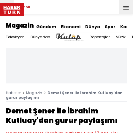
Canlı
Magazin
Gündem
Ekonomi
Dünya
Spor
Kadı
Televizyon
Dünyadan
Röportajlar
Müzik
Haberler
Magazin
Demet Şener ile İbrahim Kutluay'dan
gurur paylaşımı
Demet Şener ile İbrahim
Kutluay'dan gurur paylaşımı