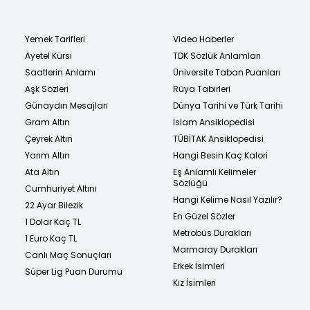
Yemek Tarifleri
Video Haberler
Ayetel Kürsi
TDK Sözlük Anlamları
Saatlerin Anlamı
Üniversite Taban Puanları
Aşk Sözleri
Rüya Tabirleri
Günaydın Mesajları
Dünya Tarihi ve Türk Tarihi
Gram Altın
İslam Ansiklopedisi
Çeyrek Altın
TÜBİTAK Ansiklopedisi
Yarım Altın
Hangi Besin Kaç Kalori
Ata Altın
Eş Anlamlı Kelimeler
Sözlüğü
Cumhuriyet Altını
Hangi Kelime Nasıl Yazılır?
22 Ayar Bilezik
En Güzel Sözler
1 Dolar Kaç TL
Metrobüs Durakları
1 Euro Kaç TL
Marmaray Durakları
Canlı Maç Sonuçları
Erkek İsimleri
Süper Lig Puan Durumu
Kız İsimleri