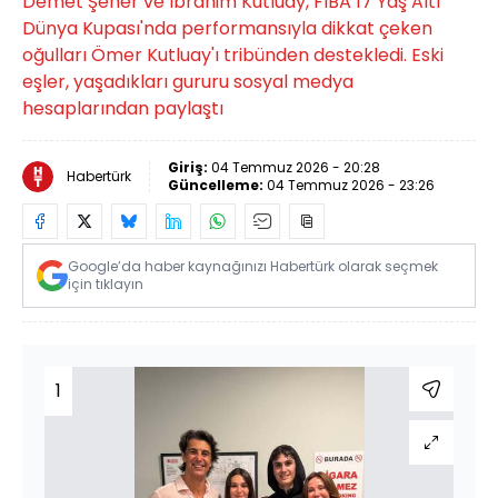
Demet Şener ve İbrahim Kutluay, FIBA 17 Yaş Altı
Dünya Kupası'nda performansıyla dikkat çeken
oğulları Ömer Kutluay'ı tribünden destekledi. Eski
eşler, yaşadıkları gururu sosyal medya
hesaplarından paylaştı
Giriş:
04 Temmuz 2026 - 20:28
Habertürk
Güncelleme:
04 Temmuz 2026 - 23:26
Google’da haber kaynağınızı Habertürk olarak seçmek
için tıklayın
1