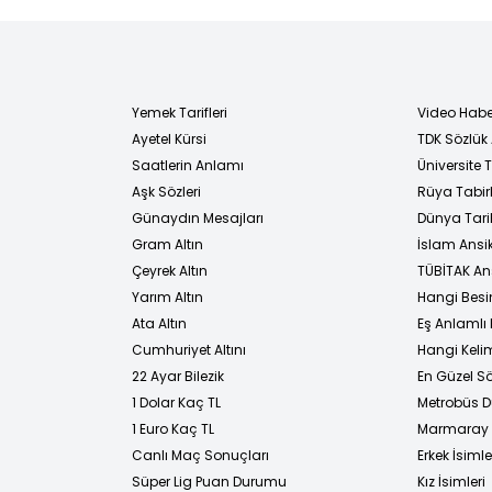
Yemek Tarifleri
Video Habe
Ayetel Kürsi
TDK Sözlük
i
Saatlerin Anlamı
Üniversite
Aşk Sözleri
Rüya Tabirl
Günaydın Mesajları
Dünya Tarih
Gram Altın
İslam Ansi
Çeyrek Altın
TÜBİTAK An
Yarım Altın
Hangi Besi
Ata Altın
Eş Anlamlı 
Cumhuriyet Altını
Hangi Kelim
22 Ayar Bilezik
En Güzel Sö
1 Dolar Kaç TL
Metrobüs D
1 Euro Kaç TL
Marmaray D
Canlı Maç Sonuçları
Erkek İsimle
Süper Lig Puan Durumu
Kız İsimleri