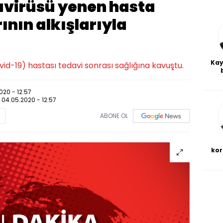
avirüsü yenen hasta
ının alkışlarıyla
Kay
vid-19) hastası tedavi sonrası sağlığına kavuştu.
De
haf
020 - 12:57
a
:
04.05.2020 - 12:57
bl
ABONE OL
kor