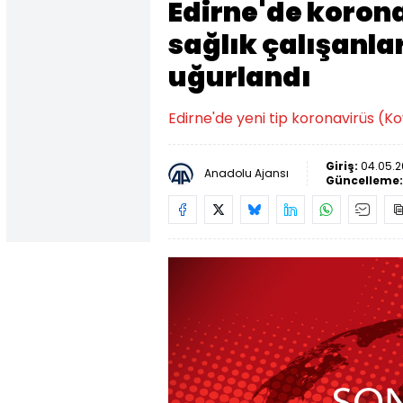
Edirne'de koron
sağlık çalışanlar
uğurlandı
Edirne'de yeni tip koronavirüs (Ko
Giriş:
04.05.2
Anadolu Ajansı
Güncelleme