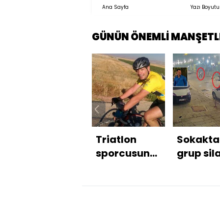
Ana Sayfa
Yazı Boyutu
GÜNÜN ÖNEMLİ MANŞETL
Triatlon
Sokakta 
sporcusunun
grup sil
hayatını
çatıştı!
kaybettiği
kayıplar
kazada
var!
dava!