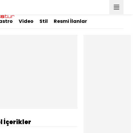
astro
Video
Stil
Resmi İlanlar
l İçerikler