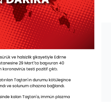
sürük ve halsizlik şikayetiyle Edirne
astanesine 29 Mart'ta başvuran 40
koronavirüs testi pozitif çıktı.
atırılan Taştan'ın durumu kötüleşince
ındı ve solunum cihazına bağlandı.
isinde kalan Taştan'a, immün plazma