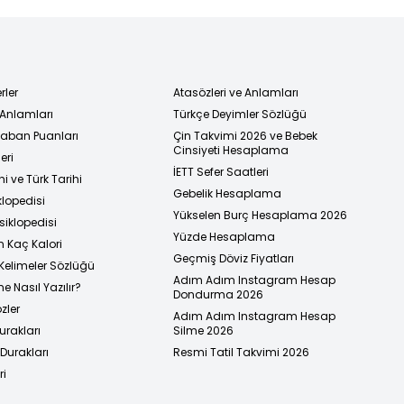
rler
Atasözleri ve Anlamları
 Anlamları
Türkçe Deyimler Sözlüğü
 Taban Puanları
Çin Takvimi 2026 ve Bebek
Cinsiyeti Hesaplama
eri
İETT Sefer Saatleri
i ve Türk Tarihi
Gebelik Hesaplama
klopedisi
Yükselen Burç Hesaplama 2026
siklopedisi
Yüzde Hesaplama
n Kaç Kalori
Geçmiş Döviz Fiyatları
Kelimeler Sözlüğü
Adım Adım Instagram Hesap
e Nasıl Yazılır?
Dondurma 2026
zler
Adım Adım Instagram Hesap
urakları
Silme 2026
urakları
Resmi Tatil Takvimi 2026
ri