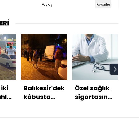
Paylaş
Favoriler
ERİ
iki
Balıkesir'deki
Özel sağlık
Kul
ahla
kâbusta
sigortasında
mae
 Can
3.cinayet
yeni dönem
Ard
ı
şüphesi!