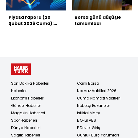
Piyasa raporu (20
Borsa günü düşüşle
Şubat 2026 Cuma):
tamamladı
Borsa, dolar, altın ve
kripto paralarda son
durum
Son Dakika Haberleri
Canlı Borsa
Haberler
Namaz Vakitleri 2026
Ekonomi Haberleri
Cuma Namazı Vakitleri
Güncel Haberler
Nöbetçi Eczaneler
Magazin Haberleri
İstiklal Marşı
Spor Haberleri
E Okul VBS
Dünya Haberleri
E Devlet Giriş
Sağlık Haberleri
Günlük Burç Yorumları