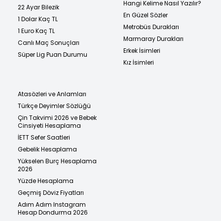
Hangi Kelime Nasıl Yazılır?
22 Ayar Bilezik
En Güzel Sözler
1 Dolar Kaç TL
Metrobüs Durakları
1 Euro Kaç TL
Marmaray Durakları
Canlı Maç Sonuçları
Erkek İsimleri
Süper Lig Puan Durumu
Kız İsimleri
Atasözleri ve Anlamları
Türkçe Deyimler Sözlüğü
Çin Takvimi 2026 ve Bebek
Cinsiyeti Hesaplama
İETT Sefer Saatleri
Gebelik Hesaplama
Yükselen Burç Hesaplama
2026
Yüzde Hesaplama
Geçmiş Döviz Fiyatları
Adım Adım Instagram
Hesap Dondurma 2026