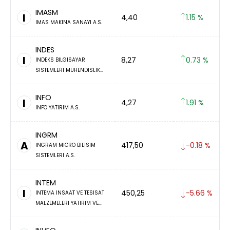
IMASM
I
4,40
1.15 %
IMAS MAKINA SANAYI A.S.
INDES
I
8,27
0.73 %
INDEKS BILGISAYAR
SISTEMLERI MUHENDISLIK
SANAYI VE TICARET A.S.
INFO
I
4,27
1.91 %
INFO YATIRIM A.S.
INGRM
A
417,50
-0.18 %
INGRAM MICRO BILISIM
SISTEMLERI A.S.
INTEM
I
450,25
-5.66 %
INTEMA INSAAT VE TESISAT
MALZEMELERI YATIRIM VE
PAZARLAMA A.S.