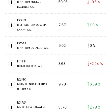
I
50,05
-0.5 %
IS YATIRIM MENKUL
DEGERLER A.S.
ISSEN
I
7,67
1.19 %
ISBIR SENTETIK DOKUMA
SANAYI A.S.
ISYAT
I
9,02
0 %
IS YATIRIM ORTAKLIGI A.S.
ITTFH
I
3,63
-2.94 %
ITTIFAK HOLDING A.S
IZENR
I
9,70
6.59 %
IZDEMIR ENERJI ELEKTRIK
URETIM A.S.
IZFAS
I
51,70
2.78 %
IZMIR FIRCA SANAYI VE