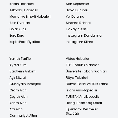
Kadın Haberleri
Son Depremler
Teknoloji Haberleri
Hava Durumu
Memur ve Emekli Haberleri
Yol Durumu
Altın Fiyatları
Sinema Rehberi
Dolar Kuru
TV Yayın Akışı
Euro Kuru
Instagram Dondurma
Kripto Para Fiyatları
Instagram Silme
Yemek Tarifleri
Video Haberler
Ayetel Kürsi
TDK Sözlük Anlamları
Saatlerin Anlamı
Üniversite Taban Puanları
Aşk Sözleri
Rüya Tabirleri
Günaydın Mesajları
Dünya Tarihi ve Türk Tarihi
Gram Altın
İslam Ansiklopedisi
Çeyrek Altın
TÜBİTAK Ansiklopedisi
Yarım Altın
Hangi Besin Kaç Kalori
Ata Altın
Eş Anlamlı Kelimeler
Sözlüğü
Cumhuriyet Altını