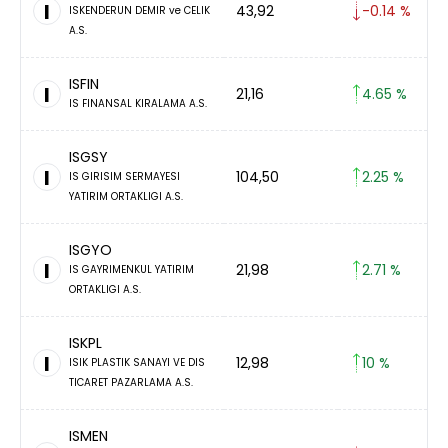
I
43,92
-0.14 %
ISKENDERUN DEMIR ve CELIK
A.S.
ISFIN
I
21,16
4.65 %
IS FINANSAL KIRALAMA A.S.
ISGSY
I
104,50
2.25 %
IS GIRISIM SERMAYESI
YATIRIM ORTAKLIGI A.S.
ISGYO
I
21,98
2.71 %
IS GAYRIMENKUL YATIRIM
ORTAKLIGI A.S.
ISKPL
I
12,98
10 %
ISIK PLASTIK SANAYI VE DIS
TICARET PAZARLAMA A.S.
ISMEN