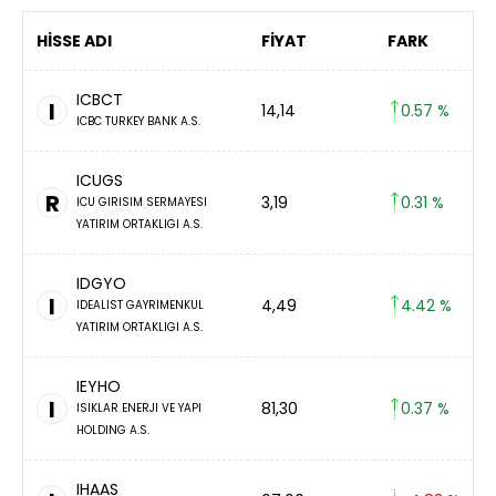
HİSSE ADI
FİYAT
FARK
ICBCT
I
14,14
0.57 %
ICBC TURKEY BANK A.S.
ICUGS
R
3,19
0.31 %
ICU GIRISIM SERMAYESI
YATIRIM ORTAKLIGI A.S.
IDGYO
I
4,49
4.42 %
IDEALIST GAYRIMENKUL
YATIRIM ORTAKLIGI A.S.
IEYHO
I
81,30
0.37 %
ISIKLAR ENERJI VE YAPI
HOLDING A.S.
IHAAS