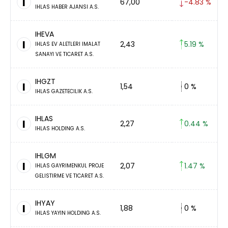
I
67,00
-4.83 %
IHLAS HABER AJANSI A.S.
IHEVA
I
2,43
5.19 %
IHLAS EV ALETLERI IMALAT
SANAYI VE TICARET A.S.
IHGZT
I
1,54
0 %
IHLAS GAZETECILIK A.S.
IHLAS
I
2,27
0.44 %
IHLAS HOLDING A.S.
IHLGM
I
2,07
1.47 %
IHLAS GAYRIMENKUL PROJE
GELISTIRME VE TICARET A.S.
IHYAY
I
1,88
0 %
IHLAS YAYIN HOLDING A.S.