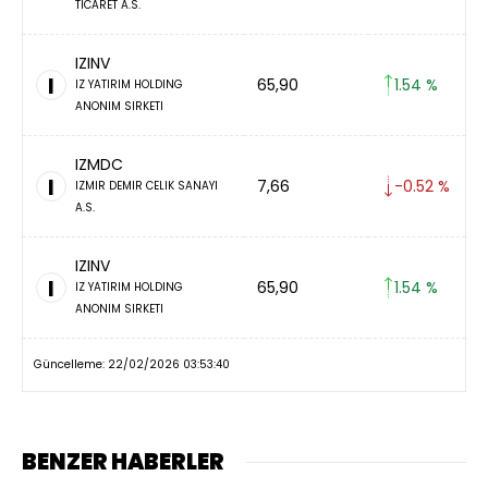
TICARET A.S.
IZINV
I
65,90
1.54 %
IZ YATIRIM HOLDING
ANONIM SIRKETI
IZMDC
I
7,66
-0.52 %
IZMIR DEMIR CELIK SANAYI
A.S.
IZINV
I
65,90
1.54 %
IZ YATIRIM HOLDING
ANONIM SIRKETI
Güncelleme: 22/02/2026 03:53:40
BENZER HABERLER