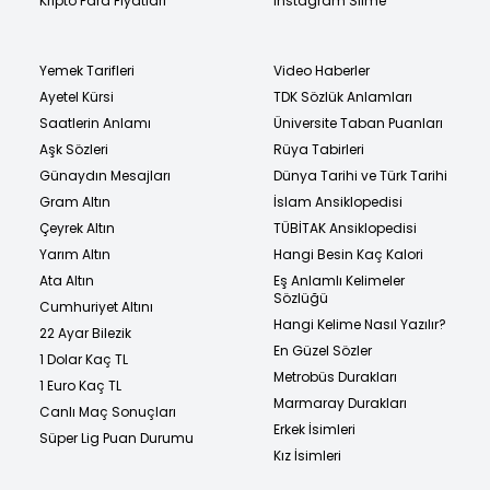
Kripto Para Fiyatları
Instagram Silme
Yemek Tarifleri
Video Haberler
Ayetel Kürsi
TDK Sözlük Anlamları
Saatlerin Anlamı
Üniversite Taban Puanları
Aşk Sözleri
Rüya Tabirleri
Günaydın Mesajları
Dünya Tarihi ve Türk Tarihi
Gram Altın
İslam Ansiklopedisi
Çeyrek Altın
TÜBİTAK Ansiklopedisi
Yarım Altın
Hangi Besin Kaç Kalori
Ata Altın
Eş Anlamlı Kelimeler
Sözlüğü
Cumhuriyet Altını
Hangi Kelime Nasıl Yazılır?
22 Ayar Bilezik
En Güzel Sözler
1 Dolar Kaç TL
Metrobüs Durakları
1 Euro Kaç TL
Marmaray Durakları
Canlı Maç Sonuçları
Erkek İsimleri
Süper Lig Puan Durumu
Kız İsimleri