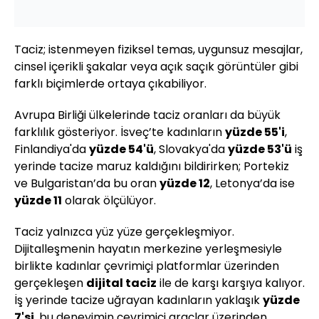
Taciz; istenmeyen fiziksel temas, uygunsuz mesajlar,
cinsel içerikli şakalar veya açık saçık görüntüler gibi
farklı biçimlerde ortaya çıkabiliyor.
Avrupa Birliği ülkelerinde taciz oranları da büyük
farklılık gösteriyor. İsveç’te kadınların
yüzde 55'i
,
Finlandiya'da
yüzde 54'ü
, Slovakya'da
yüzde 53'ü
iş
yerinde tacize maruz kaldığını bildirirken; Portekiz
ve Bulgaristan’da bu oran
yüzde 12
, Letonya’da ise
yüzde 11
olarak ölçülüyor.
Taciz yalnızca yüz yüze gerçekleşmiyor.
Dijitalleşmenin hayatın merkezine yerleşmesiyle
birlikte kadınlar çevrimiçi platformlar üzerinden
gerçekleşen
dijital taciz
ile de karşı karşıya kalıyor.
İş yerinde tacize uğrayan kadınların yaklaşık
yüzde
7'si
, bu deneyimin çevrimiçi araçlar üzerinden