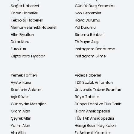
Sağlık Haberleri
Günlük Burç Yorumları
Kadın Haberleri
Son Depremler
Teknoloji Haberleri
Hava Durumu
Memur ve Emekli Haberleri
Yol Durumu
Altın Fiyatları
Sinema Rehberi
Dolar Kuru
TV Yayın Akışı
Euro Kuru
Instagram Dondurma
Kripto Para Fiyatları
Instagram Silme
Yemek Tarifleri
Video Haberler
Ayetel Kürsi
TDK Sözlük Anlamları
Saatlerin Anlamı
Üniversite Taban Puanları
Aşk Sözleri
Rüya Tabirleri
Günaydın Mesajları
Dünya Tarihi ve Türk Tarihi
Gram Altın
İslam Ansiklopedisi
Çeyrek Altın
TÜBİTAK Ansiklopedisi
Yarım Altın
Hangi Besin Kaç Kalori
Ata Altın
Eş Anlamlı Kelimeler