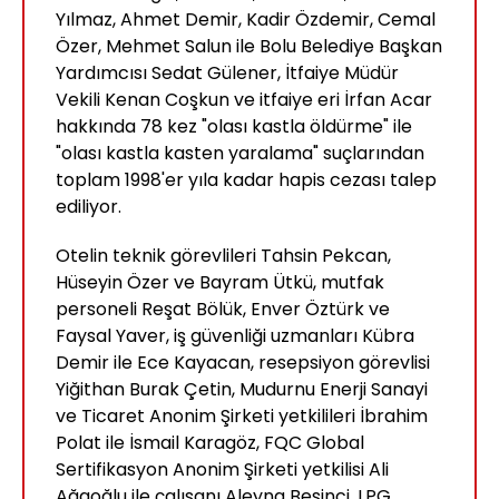
Yılmaz, Ahmet Demir, Kadir Özdemir, Cemal
Özer, Mehmet Salun ile Bolu Belediye Başkan
Yardımcısı Sedat Gülener, İtfaiye Müdür
Vekili Kenan Coşkun ve itfaiye eri İrfan Acar
hakkında 78 kez "olası kastla öldürme" ile
"olası kastla kasten yaralama" suçlarından
toplam 1998'er yıla kadar hapis cezası talep
ediliyor.
Otelin teknik görevlileri Tahsin Pekcan,
Hüseyin Özer ve Bayram Ütkü, mutfak
personeli Reşat Bölük, Enver Öztürk ve
Faysal Yaver, iş güvenliği uzmanları Kübra
Demir ile Ece Kayacan, resepsiyon görevlisi
Yiğithan Burak Çetin, Mudurnu Enerji Sanayi
ve Ticaret Anonim Şirketi yetkilileri İbrahim
Polat ile İsmail Karagöz, FQC Global
Sertifikasyon Anonim Şirketi yetkilisi Ali
Ağaoğlu ile çalışanı Aleyna Beşinci, LPG