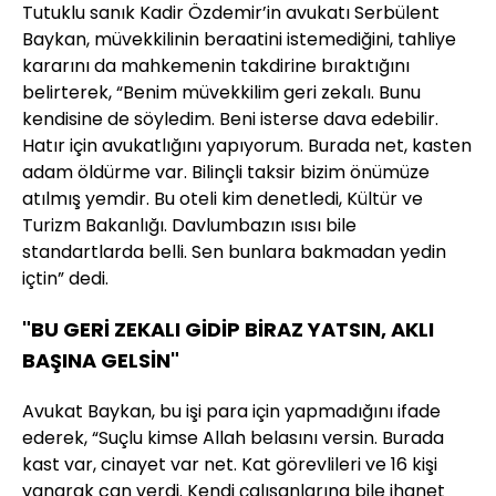
Tutuklu sanık Kadir Özdemir’in avukatı Serbülent
Baykan, müvekkilinin beraatini istemediğini, tahliye
kararını da mahkemenin takdirine bıraktığını
belirterek, “Benim müvekkilim geri zekalı. Bunu
kendisine de söyledim. Beni isterse dava edebilir.
Hatır için avukatlığını yapıyorum. Burada net, kasten
adam öldürme var. Bilinçli taksir bizim önümüze
atılmış yemdir. Bu oteli kim denetledi, Kültür ve
Turizm Bakanlığı. Davlumbazın ısısı bile
standartlarda belli. Sen bunlara bakmadan yedin
içtin” dedi.
"BU GERİ ZEKALI GİDİP BİRAZ YATSIN, AKLI
BAŞINA GELSİN"
Avukat Baykan, bu işi para için yapmadığını ifade
ederek, “Suçlu kimse Allah belasını versin. Burada
kast var, cinayet var net. Kat görevlileri ve 16 kişi
yanarak can verdi. Kendi çalışanlarına bile ihanet