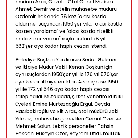
müdürü Aras, Gazelle Otel Genel Müdürü
Ahmet Demir ve otelin muhasebe müdürü
Özdemir hakkında 78 kez "olası kastla
öldürme" suçundan 1950'şer yıla, "olası kastla
kasten yaralama" ve "olası kastla nitelikli
mala zarar verme" suçlarından 178 yıl
582'şer aya kadar hapis cezası istendi.
Belediye Başkan Yardımcısı Sedat Gülener
ve İtfaiye Müdür Vekili Kenan Coşkun için
aynı suçlardan 1950'şer yıl ile 176 yıl 570'şer
aya kadar, itfaiye eri İrfan Acar için ise 1950
yıl ile 172 yıl 546 aya kadar hapis cezası
talep edildi. Mütalaada, şirket yönetim kurulu
üyeleri Emine Murtezaoğlu Ergül, Ceyda
Hacıbekiroğlu ve Elif Aras, otel müdürü Zeki
Yılmaz, muhasebe görevlileri Cemal Özer ve
Mehmet Salun, teknik personeller Tahsin
Pekcan, Hüseyin Özer, Bayram Ütkü, mutfak