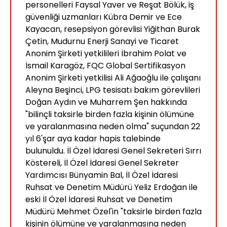
personelleri Faysal Yaver ve Reşat Bölük, iş
güvenliği uzmanları Kübra Demir ve Ece
Kayacan, resepsiyon görevlisi Yiğithan Burak
Çetin, Mudurnu Enerji Sanayi ve Ticaret
Anonim Şirketi yetkilileri İbrahim Polat ve
İsmail Karagöz, FQC Global Sertifikasyon
Anonim Şirketi yetkilisi Ali Ağaoğlu ile çalışanı
Aleyna Beşinci, LPG tesisatı bakım görevlileri
Doğan Aydın ve Muharrem Şen hakkında
"bilinçli taksirle birden fazla kişinin ölümüne
ve yaralanmasına neden olma" suçundan 22
yıl 6'şar aya kadar hapis talebinde
bulunuldu. İl Özel İdaresi Genel Sekreteri Sırrı
Köstereli, İl Özel İdaresi Genel Sekreter
Yardımcısı Bünyamin Bal, İl Özel İdaresi
Ruhsat ve Denetim Müdürü Yeliz Erdoğan ile
eski İl Özel İdaresi Ruhsat ve Denetim
Müdürü Mehmet Özel'in "taksirle birden fazla
kişinin ölümüne ve yaralanmasına neden