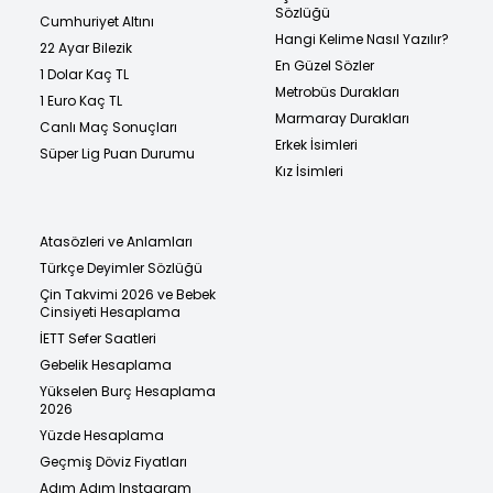
Sözlüğü
Cumhuriyet Altını
Hangi Kelime Nasıl Yazılır?
22 Ayar Bilezik
En Güzel Sözler
1 Dolar Kaç TL
Metrobüs Durakları
1 Euro Kaç TL
Marmaray Durakları
Canlı Maç Sonuçları
Erkek İsimleri
Süper Lig Puan Durumu
Kız İsimleri
Atasözleri ve Anlamları
Türkçe Deyimler Sözlüğü
Çin Takvimi 2026 ve Bebek
Cinsiyeti Hesaplama
İETT Sefer Saatleri
Gebelik Hesaplama
Yükselen Burç Hesaplama
2026
Yüzde Hesaplama
Geçmiş Döviz Fiyatları
Adım Adım Instagram