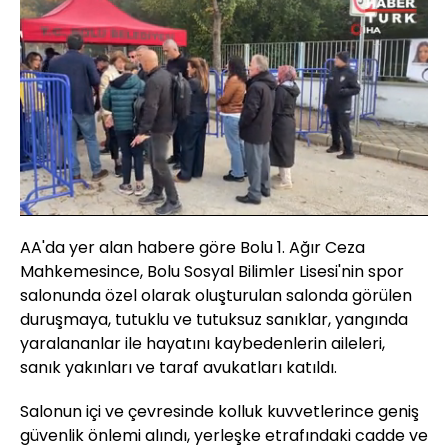
Yüklendi
:
32.63%
Sesi
Oynatma
Aç
Hızı
AA'da yer alan habere göre Bolu 1. Ağır Ceza
Mahkemesince, Bolu Sosyal Bilimler Lisesi'nin spor
salonunda özel olarak oluşturulan salonda görülen
duruşmaya, tutuklu ve tutuksuz sanıklar, yangında
yaralananlar ile hayatını kaybedenlerin aileleri,
sanık yakınları ve taraf avukatları katıldı.
Salonun içi ve çevresinde kolluk kuvvetlerince geniş
güvenlik önlemi alındı, yerleşke etrafındaki cadde ve