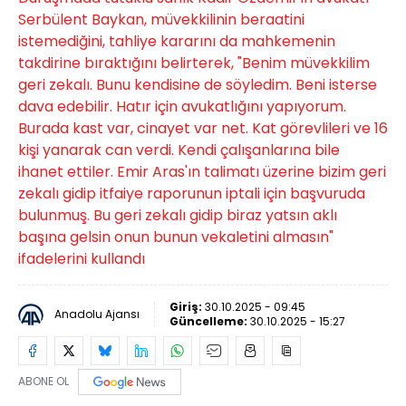
Serbülent Baykan, müvekkilinin beraatini
istemediğini, tahliye kararını da mahkemenin
takdirine bıraktığını belirterek, "Benim müvekkilim
geri zekalı. Bunu kendisine de söyledim. Beni isterse
dava edebilir. Hatır için avukatlığını yapıyorum.
Burada kast var, cinayet var net. Kat görevlileri ve 16
kişi yanarak can verdi. Kendi çalışanlarına bile
ihanet ettiler. Emir Aras'ın talimatı üzerine bizim geri
zekalı gidip itfaiye raporunun iptali için başvuruda
bulunmuş. Bu geri zekalı gidip biraz yatsın aklı
başına gelsin onun bunun vekaletini almasın"
ifadelerini kullandı
Giriş:
30.10.2025 - 09:45
Anadolu Ajansı
Güncelleme:
30.10.2025 - 15:27
ABONE OL