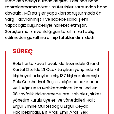
İhmalden dolayı burada değilim. Kanunda bana
tanımlanmamış görev, müfettişler tarafından bana
dayatıldı. Müfettişler yaptıkları soruşturmada ön
yargılı davranmıştır ve sadece sana işlem
yapacağız düşüncesiyle hareket etmiştir.
Soruşturma izni verildiği gün tarafımıza tebliğ
edilmeden gözaltına alınıp tutuklandım" dedi.
SÜREÇ
Bolu Kartalkaya Kayak Merkezi'ndeki Grand
Kartal Otel'de 21 Ocak'ta çıkan yangında 78
kişi hayatını kaybetmiş, 137 kişi yaralanmıştı.
Bolu Cumhuriyet Başsavcılığınca hazırlanan
ve 1. Ağır Ceza Mahkemesince kabul edilen
98 sayfalık iddianamede, otel sahipleri, şirket
yönetim kurulu üyeleri ve yöneticileri Halit
Ergül, Emine Murtezaoğlu Ergül, Ceyda
Hacıbekiroğlu, Elif Aras, Emir Aras, Zeki