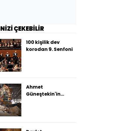
İNİZİ ÇEKEBİLİR
100 kişilik dev
korodan 9. Senfoni
Ahmet
Güneştekin'in
'Kayıp Alfabe'si
Feshane'de!