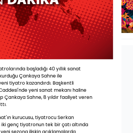
rolarında başladığı 40 yıllık sanat
 kurduğu Çankaya Sahne ile
eni tiyatro kazandırdı. Başkentli
s Caddesi'nde yeni sanat mekanı haline
ip Çankaya Sahne, 8 yıldır faaliyet veren
ttı.
at'ın kurucusu, tiyatrocu Serkan
iki genç tiyatronun tek bir çatı altında
yeni sezona ilişkin açıklamalarda