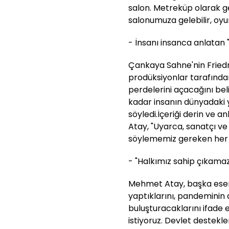
salon. Metreküp olarak g
salonumuza gelebilir, oyunl
- İnsanı insanca anlatan 
Çankaya Sahne'nin Fried
prodüksiyonlar tarafında
perdelerini açacağını bel
kadar insanın dünyadaki 
söyledi.İçeriği derin ve a
Atay, "Uyarca, sanatçı ve
söylememiz gereken her şe
- "Halkımız sahip çıkamaz
Mehmet Atay, başka eser
yaptıklarını, pandeminin 
buluşturacaklarını ifade ed
istiyoruz. Devlet destek