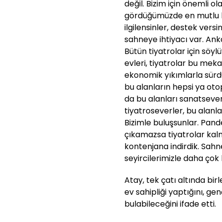
değil. Bizim için önemli ol
gördüğümüzde en mutlu bizi
ilgilensinler, destek vers
sahneye ihtiyacı var. Ank
Bütün tiyatrolar için söy
evleri, tiyatrolar bu mek
ekonomik yıkımlarla sürdü
bu alanların hepsi ya oto
da bu alanları sanatseve
tiyatroseverler, bu alanl
Bizimle buluşsunlar. Pan
çıkamazsa tiyatrolar kal
kontenjana indirdik. Sahn
seyircilerimizle daha çok b
Atay, tek çatı altında bir
ev sahipliği yaptığını, gen
bulabileceğini ifade etti.