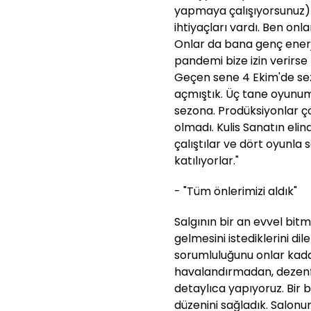
yapmaya çalışıyorsunuz
ihtiyaçları vardı. Ben o
Onlar da bana genç enerj
pandemi bize izin verirse 
Geçen sene 4 Ekim'de sez
açmıştık. Üç tane oyunum
sezona. Prodüksiyonlar ç
olmadı. Kulis Sanatın elin
çalıştılar ve dört oyunla
katılıyorlar."
- "Tüm önlerimizi aldık"
Salgının bir an evvel bitm
gelmesini istediklerini dile
sorumluluğunu onlar kad
havalandırmadan, dezenfe
detaylıca yapıyoruz. Bir 
düzenini sağladık. Salonu