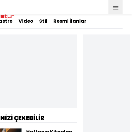
astro
Video
Stil
Resmi İlanlar
İNİZİ ÇEKEBİLİR
Haftanın Kitapları