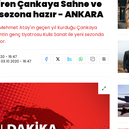
tiren Çankaya Sahne ve
i sezona hazır - ANKARA
ı Mehmet Atay'ın geçen yıl kurduğu Çankaya
entin genç tiyatrosu Kulis Sanat ile yeni sezonda
or.
020 - 16:47
:
03.10.2020 - 16:47