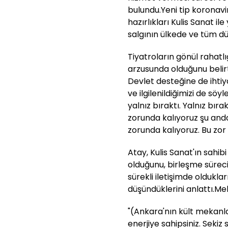
bulundu.Yeni tip koronavir
hazırlıkları Kulis Sanat il
salgının ülkede ve tüm d
Tiyatroların gönül rahatlığ
arzusunda olduğunu belirt
Devlet desteğine de ihtiy
ve ilgilenildiğimizi de sö
yalnız bıraktı. Yalnız bır
zorunda kalıyoruz şu and
zorunda kalıyoruz. Bu zor b
Atay, Kulis Sanat'ın sahib
olduğunu, birleşme sürec
sürekli iletişimde oldukları
düşündüklerini anlattı.M
"(Ankara'nın kült mekanla
enerjiye sahipsiniz. Sekiz