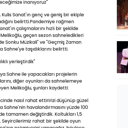
eceğimize inanıyoruz"
Kulis Sanat'ın genç ve geniş bir ekiple
mladığını belirtti.Pandemiye rağmen
nat'ın çalışmalarını hızlı bir şekilde
Melikoğlu, geçen sezon sahneledikleri
hide Sonku Müzikali" ve "Geçmiş Zaman
 Sahne'ye taşıdıklarını belirtti.
ıklı yerleştirdik"
ya Sahne ile yapacakları projelerin
larını, diğer oyunları da sahnelemeye
en Melikoğlu, şunları kaydetti:
inde nasıl rahat ettiririzi düşünüp güzel
a Sahne'nin havalandırmasını yüzde 100
e tamamen değiştirdik. Koltukları 1,5
. Seyircilerimiz rahat bir şekilde oyun
rca'nın prömiyerini yapacağız, böylece