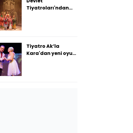
Devlet
Tiyatroları'ndan
çocuklara 25 oyun
Tiyatro Ak’la
Kara'dan yeni oyun:
'Düzenbazlar'