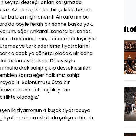
an seyirci desteği, onları karşımızda
z. Az olur, çok olur, bir şekilde bizimle
inler bu bizim için önemli. Ankara'nın bu
ara'da böyle ferah bir sahne başka yok.
İLG
lüyorum, eğer Ankaralı sanatçılar, sanat
anları terk ederlerse, pandemi dolayısıyla
remez ve terk ederlerse tiyatrolarını,
park olacak ya dönerci olacak. Bir daha
rler bulamayacaklar. Dolayısıyla
arı muhakkak sahip çıkıp desteklesinler.
demiden sonra eğer halkımız sahip
mayabilir. Salonumuzu üçte bir
emizin önüne cafe açtık, yazın
irlikte olacağız."
leşen iki tiyatronun 4 kuşak tiyatrocuya
ç tiyatrocuların ustalarla çalışma fırsatı