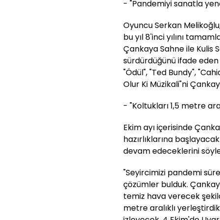
- "Pandemiyi sanatla yen
Oyuncu Serkan Melikoğlu, 
bu yıl 8'inci yılını tama
Çankaya Sahne ile Kulis Sa
sürdürdüğünü ifade eden 
"Ödül", "Ted Bundy", "Ca
Olur Ki Müzikali"ni Çankaya
- "Koltukları 1,5 metre aral
Ekim ayı içerisinde Çanka
hazırlıklarına başlayacak
devam edeceklerini söyley
"Seyircimizi pandemi sürec
çözümler bulduk. Çankay
temiz hava verecek şekild
metre aralıklı yerleştirdik
izleyecek. 4 Ekim'de Uya