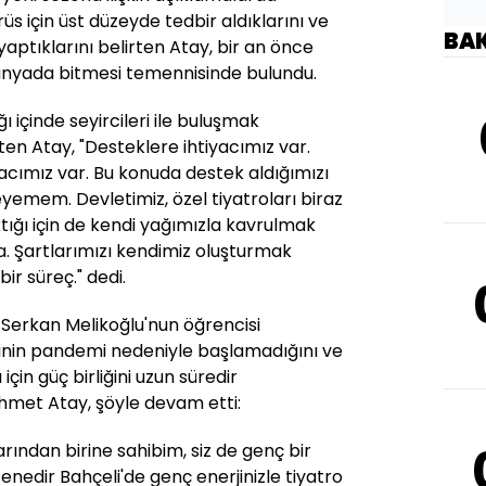
üs için üst düzeyde tedbir aldıklarını ve
BA
e yaptıklarını belirten Atay, bir an önce
ünyada bitmesi temennisinde bulundu.
ı içinde seyircileri ile buluşmak
en Atay, "Desteklere ihtiyacımız var.
acımız var. Bu konuda destek aldığımızı
yleyemem. Devletimiz, özel tiyatroları biraz
aktığı için de kendi yağımızla kavrulmak
a. Şartlarımızı kendimiz oluşturmak
ir süreç." dedi.
i Serkan Melikoğlu'nun öğrencisi
inin pandemi nedeniyle başlamadığını ve
 için güç birliğini uzun süredir
ehmet Atay, şöyle devam etti:
rından birine sahibim, siz de genç bir
 senedir Bahçeli'de genç enerjinizle tiyatro