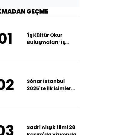
KMADAN GEÇME
01
'İş Kültür Okur
Buluşmaları’ İş
Mekan'da
02
Sónar İstanbul
2025'te ilk isimler
açıklandı
03
Sadri Alışık filmi 28
Kasım'da vizyonda