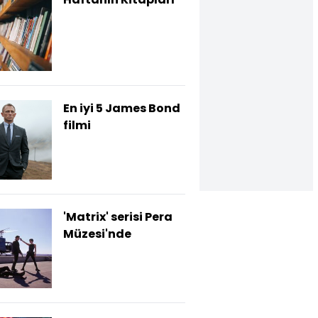
En iyi 5 James Bond
filmi
'Matrix' serisi Pera
Müzesi'nde