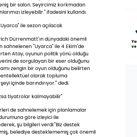
De
eniş bir salon. Seyircimiz korkmadan
haf
arımızı izleyebilir." ifadesini kullandı.
a
bl
"Uyarca" ile sezon açılacak
rich Dürrenmatt'ın dünyadaki önemli
Ye
n sahnelenen "Uyarca" ile 4 Ekim'de
ve
irten Atay, oyunun politik yönü olduğu
yerini de sorgulayan bir eser olduğunu
nlamı zengin bir oyun olduğunu belirten
 entellektüel olarak topluma
yi içinde barındırıyor." dedi.
sa tiyatrolar kalmayabilir"
leri de sahnelemek için planlamalar
durumuna göre izleyici ile
erek, şu bilgileri verdi:"Biz destek
lemiş, belediye desteklememiş çok önemli