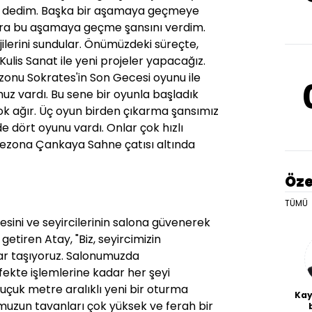
) dedim. Başka bir aşamaya geçmeye
nlara bu aşamaya geçme şansını verdim.
ilerini sundular. Önümüzdeki süreçte,
Kulis Sanat ile yeni projeler yapacağız.
onu Sokrates'in Son Gecesi oyunu ile
uz vardı. Bu sene bir oyunla başladık
ok ağır. Üç oyun birden çıkarma şansımız
de dört oyunu vardı. Onlar çok hızlı
 sezona Çankaya Sahne çatısı altında
Öze
TÜMÜ
esini ve seyircilerinin salona güvenerek
 getiren Atay, "Biz, seyircimizin
ar taşıyoruz. Salonumuzda
kte işlemlerine kadar her şeyi
buçuk metre aralıklı yeni bir oturma
Kay
muzun tavanları çok yüksek ve ferah bir