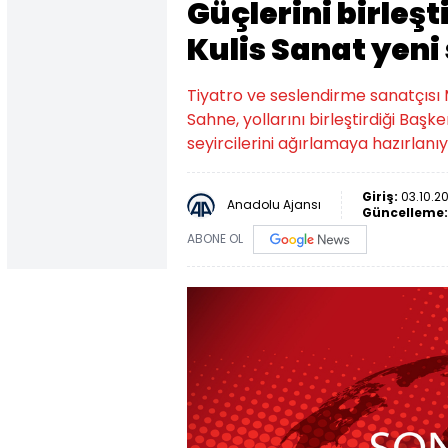
Güçlerini birleş
Kulis Sanat yen
Tiyatro ve seslendirme sanatçıs
Sahne, yollarını birleştirdiği Başk
seyircilerini ağırlamaya hazırlanıy
Giriş:
03.10.2
Anadolu Ajansı
Güncelleme
ABONE OL