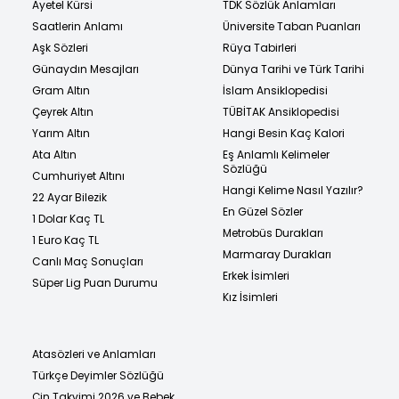
Ayetel Kürsi
TDK Sözlük Anlamları
Saatlerin Anlamı
Üniversite Taban Puanları
Aşk Sözleri
Rüya Tabirleri
Günaydın Mesajları
Dünya Tarihi ve Türk Tarihi
Gram Altın
İslam Ansiklopedisi
Çeyrek Altın
TÜBİTAK Ansiklopedisi
Yarım Altın
Hangi Besin Kaç Kalori
Ata Altın
Eş Anlamlı Kelimeler
Sözlüğü
Cumhuriyet Altını
Hangi Kelime Nasıl Yazılır?
22 Ayar Bilezik
En Güzel Sözler
1 Dolar Kaç TL
Metrobüs Durakları
1 Euro Kaç TL
Marmaray Durakları
Canlı Maç Sonuçları
Erkek İsimleri
Süper Lig Puan Durumu
Kız İsimleri
Atasözleri ve Anlamları
Türkçe Deyimler Sözlüğü
Çin Takvimi 2026 ve Bebek