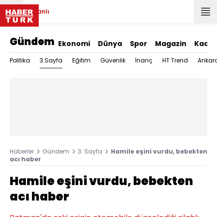
Canlı
Gündem
Ekonomi
Dünya
Spor
Magazin
Kadın
3.Sayfa
Politika
Eğitim
Güvenlik
İnanç
HT Trend
Ankar
Haberler
Gündem
3. Sayfa
Hamile eşini vurdu, bebekten
acı haber
Hamile eşini vurdu, bebekten
acı haber