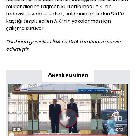
müdahalesine rağmen kurtarılamadı. Y.K.’nin
tedavisi devam ederken, saldırının ardından Siirt’e
kaçtığı tespit edilen A.K.’nin yakalanması için
çalışma sürüyor.
*Haberin görselleri İHA ve DHA tarafından servis
edilmiştir.
ÖNERİLEN VİDEO
Videoyu
Süre
0:00
Toplam
6:42
Oynat
Yüklendi
: