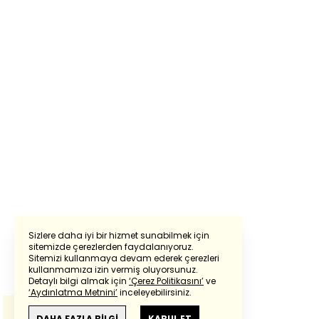
Sizlere daha iyi bir hizmet sunabilmek için
sitemizde çerezlerden faydalanıyoruz.
Sitemizi kullanmaya devam ederek çerezleri
Powered by
Translate
kullanmamıza izin vermiş oluyorsunuz.
Detaylı bilgi almak için
‘Çerez Politikasını’
ve
‘Aydınlatma Metnini’
inceleyebilirsiniz.
Bu çeviride
Google Translete
kullanılmıştır.
Anlam ve çeviri hatalarından
haberturk.com
DAHA FAZLA BİLGİ
KABUL ET