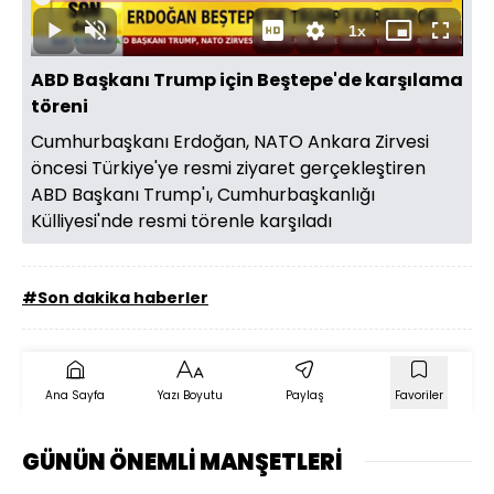
1.48%
Süre
1x
Oynat
Sesi
Oynatma
Mini
Tam
Aç
Hızı
oynatıcı
Ekran
ABD Başkanı Trump için Beştepe'de karşılama
töreni
Cumhurbaşkanı Erdoğan, NATO Ankara Zirvesi
öncesi Türkiye'ye resmi ziyaret gerçekleştiren
ABD Başkanı Trump'ı, Cumhurbaşkanlığı
Külliyesi'nde resmi törenle karşıladı
#Son dakika haberler
Ana Sayfa
Yazı Boyutu
Paylaş
Favoriler
GÜNÜN ÖNEMLİ MANŞETLERİ