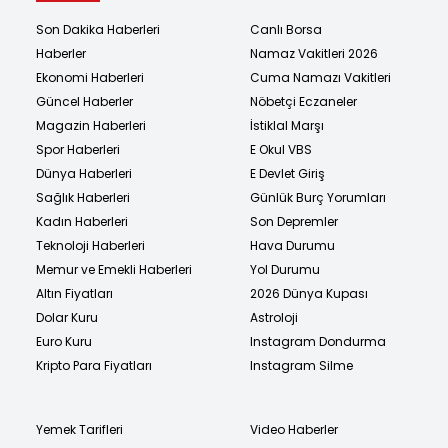
Son Dakika Haberleri
Canlı Borsa
Haberler
Namaz Vakitleri 2026
Ekonomi Haberleri
Cuma Namazı Vakitleri
Güncel Haberler
Nöbetçi Eczaneler
Magazin Haberleri
İstiklal Marşı
Spor Haberleri
E Okul VBS
Dünya Haberleri
E Devlet Giriş
Sağlık Haberleri
Günlük Burç Yorumları
Kadın Haberleri
Son Depremler
Teknoloji Haberleri
Hava Durumu
Memur ve Emekli Haberleri
Yol Durumu
Altın Fiyatları
2026 Dünya Kupası
Dolar Kuru
Astroloji
Euro Kuru
Instagram Dondurma
Kripto Para Fiyatları
Instagram Silme
Yemek Tarifleri
Video Haberler