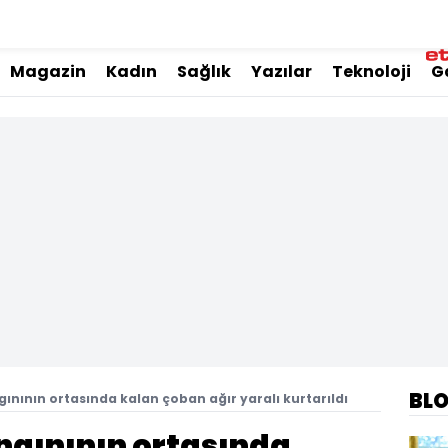
Magazin
Kadın
Sağlık
Yazılar
Teknoloji
G
BL
ınının ortasında kalan çoban ağır yaralı kurtarıldı
ngınının ortasında