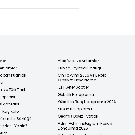
bölümünde
etkili olacak!
rler
Atasözleri ve Anlamları
 Anlamları
Türkçe Deyimler Sözlüğü
 Taban Puanları
Çin Takvimi 2026 ve Bebek
Cinsiyeti Hesaplama
eri
İETT Sefer Saatleri
i ve Türk Tarihi
Gebelik Hesaplama
klopedisi
Yükselen Burç Hesaplama 2026
siklopedisi
Yüzde Hesaplama
n Kaç Kalori
Geçmiş Döviz Fiyatları
Kelimeler Sözlüğü
Adım Adım Instagram Hesap
e Nasıl Yazılır?
Dondurma 2026
zler