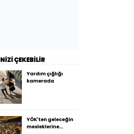
İNİZİ ÇEKEBİLİR
Yardım çığlığı
kamerada
YÖK'ten geleceğin
mesleklerine
yönelik 16 yeni