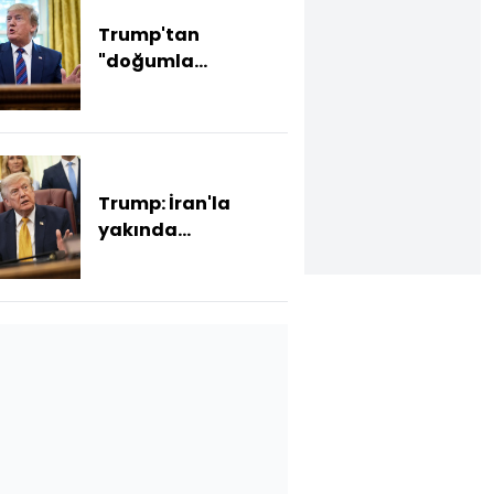
Trump'tan
"doğumla
vatandaşlık" kararı
Trump: İran'la
yakında
anlaşmaya
varabiliriz