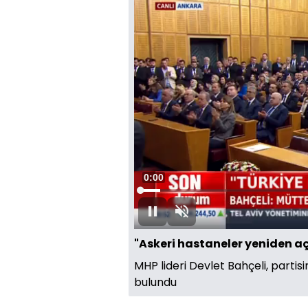
Süre
0:00
Yüklendi
:
4.60%
Oynat
Sesi
Aç
"Askeri hastaneler yeniden aç
MHP lideri Devlet Bahçeli, parti
bulundu