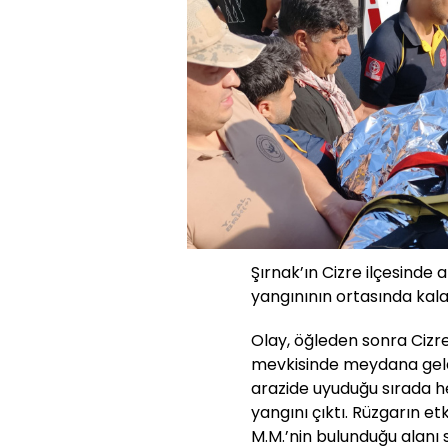
Şırnak’ın Cizre ilçesinde
yangınının ortasında kala
Olay, öğleden sonra Cizre
mevkisinde meydana geldi
arazide uyuduğu sırada 
yangını çıktı. Rüzgarın et
M.M.’nin bulunduğu alanı s