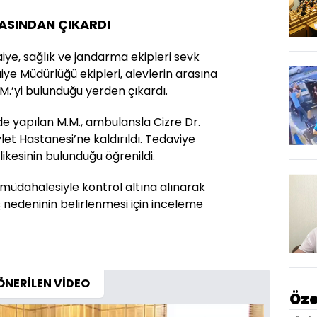
RASINDAN ÇIKARDI
aiye, sağlık ve jandarma ekipleri sevk
faiye Müdürlüğü ekipleri, alevlerin arasına
M.’yi bulunduğu yerden çıkardı.
de yapılan M.M., ambulansla Cizre Dr.
let Hastanesi’ne kaldırıldı. Tedaviye
likesinin bulunduğu öğrenildi.
n müdahalesiyle kontrol altına alınarak
ş nedeninin belirlenmesi için inceleme
ÖNERİLEN VİDEO
Öze