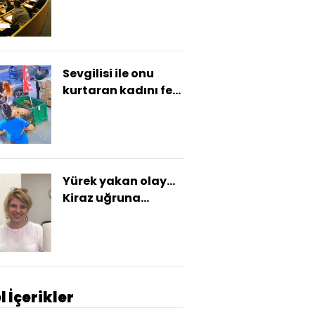
program
Sevgilisi ile onu
kurtaran kadını feci
dövdü!
Yürek yakan olay...
Kiraz uğruna
canından oldu!
l İçerikler