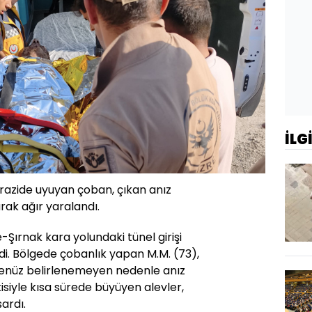
İLG
 arazide uyuyan çoban, çıkan anız
rak ağır yaralandı.
-Şırnak kara yolundaki tünel girişi
. Bölgede çobanlık yapan M.M. (73),
henüz belirlenemeyen nedenle anız
kisiyle kısa sürede büyüyen alevler,
ardı.