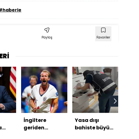
#haberle
Paylaş
Favoriler
ERİ
İngiltere
Yasa dışı
Yard
a
geriden
bahiste büyük
kam
u
gelerek
operasyon