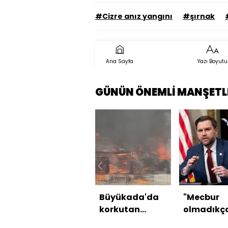
#Cizre anız yangını
#şırnak
Ana Sayfa
Yazı Boyutu
GÜNÜN ÖNEMLİ MANŞETL
Büyükada'da
"Mecbur
korkutan
olmadıkç
yangın
İran'a ord