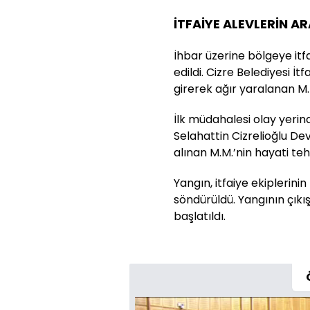
İTFAİYE ALEVLERİN A
İhbar üzerine bölgeye itf
edildi. Cizre Belediyesi İt
girerek ağır yaralanan M.
İlk müdahalesi olay yerin
Selahattin Cizrelioğlu Dev
alınan M.M.’nin hayati teh
Yangın, itfaiye ekiplerini
söndürüldü. Yangının çıkı
başlatıldı.