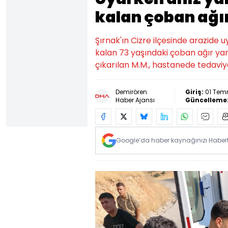
kalan çoban ağır
Şırnak'ın Cizre ilçesinde arazide 
kalan 73 yaşındaki çoban ağır yara
çıkarılan M.M., hastanede tedaviy
Demirören
Giriş:
01 Tem
Haber Ajansı
Güncelleme
Google’da haber kaynağınızı Habertü