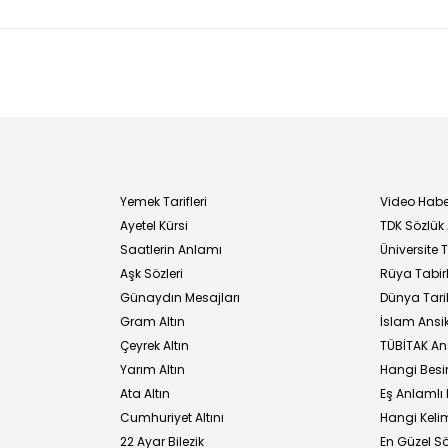
yece
turladı!
Yemek Tarifleri
Video Habe
Ayetel Kürsi
TDK Sözlük
i
Saatlerin Anlamı
Üniversite
Aşk Sözleri
Rüya Tabirl
Günaydın Mesajları
Dünya Tarih
Gram Altın
İslam Ansi
Çeyrek Altın
TÜBİTAK An
Yarım Altın
Hangi Besi
Ata Altın
Eş Anlamlı 
Cumhuriyet Altını
Hangi Kelim
22 Ayar Bilezik
En Güzel Sö