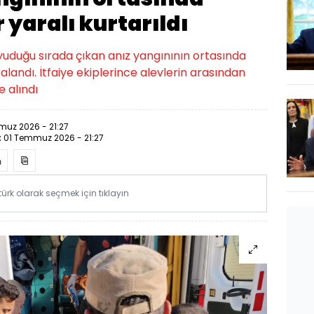
 yaralı kurtarıldı
uyuduğu sırada çıkan anız yangınının ortasında
landı. İtfaiye ekiplerince alevlerin arasından
e alındı
muz 2026 - 21:27
:
01 Temmuz 2026 - 21:27
rk olarak seçmek için tıklayın