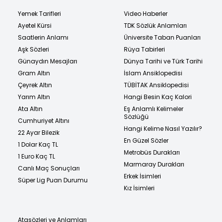
Yemek Tarifleri
Video Haberler
Ayetel Kürsi
TDK Sözlük Anlamları
Saatlerin Anlamı
Üniversite Taban Puanları
Aşk Sözleri
Rüya Tabirleri
Günaydın Mesajları
Dünya Tarihi ve Türk Tarihi
Gram Altın
İslam Ansiklopedisi
Çeyrek Altın
TÜBİTAK Ansiklopedisi
Yarım Altın
Hangi Besin Kaç Kalori
Ata Altın
Eş Anlamlı Kelimeler
Sözlüğü
Cumhuriyet Altını
Hangi Kelime Nasıl Yazılır?
22 Ayar Bilezik
En Güzel Sözler
1 Dolar Kaç TL
Metrobüs Durakları
1 Euro Kaç TL
Marmaray Durakları
Canlı Maç Sonuçları
Erkek İsimleri
Süper Lig Puan Durumu
Kız İsimleri
Atasözleri ve Anlamları