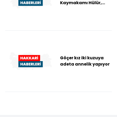
Kaymakamı Hülür,
ineği telef olan aileye
inek ve buzağı hediye
et...
Göçer kız iki kuzuya
adeta annelik yapıyor