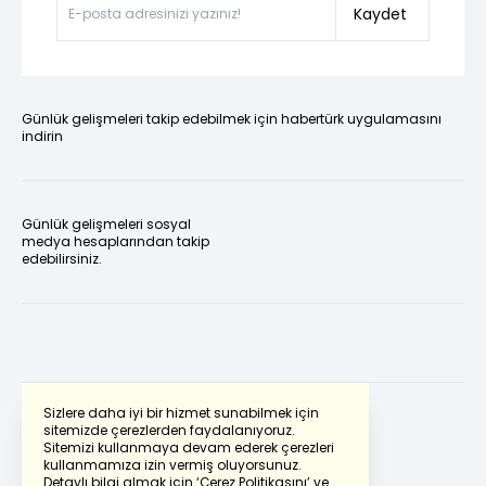
Kaydet
Günlük gelişmeleri takip edebilmek için habertürk uygulamasını
indirin
Günlük gelişmeleri sosyal
medya hesaplarından takip
edebilirsiniz.
Sizlere daha iyi bir hizmet sunabilmek için
sitemizde çerezlerden faydalanıyoruz.
Sitemizi kullanmaya devam ederek çerezleri
Powered by
Translate
kullanmamıza izin vermiş oluyorsunuz.
Detaylı bilgi almak için
‘Çerez Politikasını’
ve