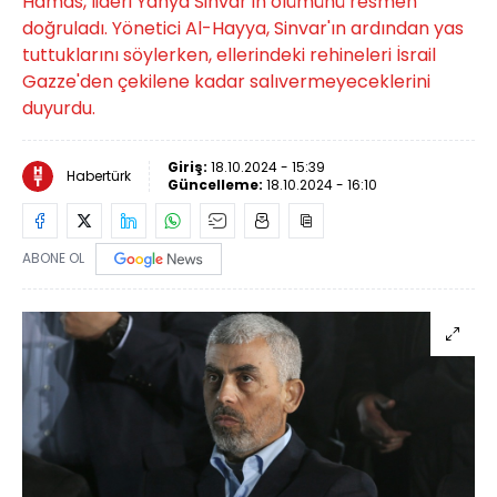
Hamas, lideri Yahya Sinvar'ın ölümünü resmen
doğruladı. Yönetici Al-Hayya, Sinvar'ın ardından yas
tuttuklarını söylerken, ellerindeki rehineleri İsrail
Gazze'den çekilene kadar salıvermeyeceklerini
duyurdu.
Giriş:
18.10.2024 - 15:39
Habertürk
Güncelleme:
18.10.2024 - 16:10
ABONE OL