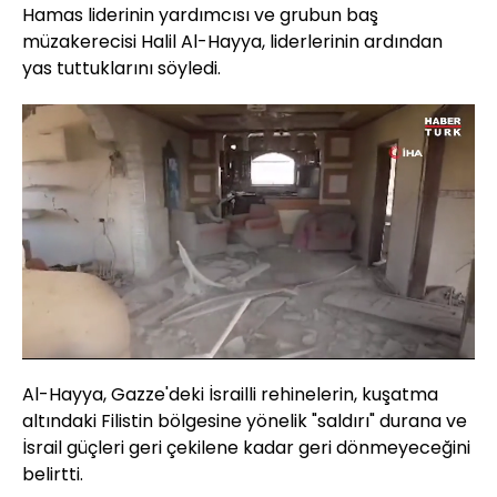
Hamas liderinin yardımcısı ve grubun baş
müzakerecisi Halil Al-Hayya, liderlerinin ardından
yas tuttuklarını söyledi.
Yüklendi
:
67.77%
Sesi
Oynatma
480
Aç
Hızı
Al-Hayya, Gazze'deki İsrailli rehinelerin, kuşatma
altındaki Filistin bölgesine yönelik "saldırı" durana ve
İsrail güçleri geri çekilene kadar geri dönmeyeceğini
belirtti.