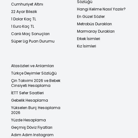
Sözlüğü
Cumhuriyet Altını
Hangi Kelime Nasıl Yazılır?
22 Ayar Bilezik
En Güzel Sözler
1 Dolar Kaç TL
Metrobüs Durakları
1 Euro Kaç TL
Marmaray Durakları
Canlı Maç Sonuçları
Erkek İsimleri
Süper Lig Puan Durumu
Kız İsimleri
Atasözleri ve Anlamları
Türkçe Deyimler Sözlüğü
Çin Takvimi 2026 ve Bebek
Cinsiyeti Hesaplama
İETT Sefer Saatleri
Gebelik Hesaplama
Yükselen Burç Hesaplama
2026
Yüzde Hesaplama
Geçmiş Döviz Fiyatları
Adım Adım Instagram