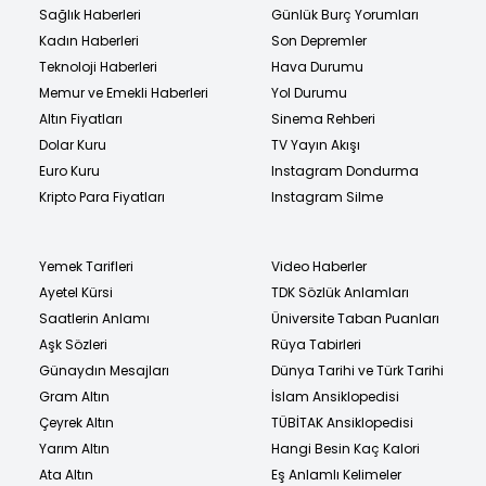
Sağlık Haberleri
Günlük Burç Yorumları
Kadın Haberleri
Son Depremler
Teknoloji Haberleri
Hava Durumu
Memur ve Emekli Haberleri
Yol Durumu
Altın Fiyatları
Sinema Rehberi
Dolar Kuru
TV Yayın Akışı
Euro Kuru
Instagram Dondurma
Kripto Para Fiyatları
Instagram Silme
Yemek Tarifleri
Video Haberler
Ayetel Kürsi
TDK Sözlük Anlamları
Saatlerin Anlamı
Üniversite Taban Puanları
Aşk Sözleri
Rüya Tabirleri
Günaydın Mesajları
Dünya Tarihi ve Türk Tarihi
Gram Altın
İslam Ansiklopedisi
Çeyrek Altın
TÜBİTAK Ansiklopedisi
Yarım Altın
Hangi Besin Kaç Kalori
Ata Altın
Eş Anlamlı Kelimeler