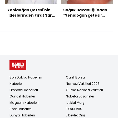
Yenidoğan Çetesi'nin
Sağlık Bakanlığı'ndan
liderlerinden Fırat Sarı
"Yenidoğan çetesi"
PKK üyeliğinden 5 yıl
açıklaması
yatmış!
Son Dakika Haberleri
Canlı Borsa
Haberler
Namaz Vakitleri 2026
Ekonomi Haberleri
Cuma Namazı Vakitleri
Güncel Haberler
Nöbetçi Eczaneler
Magazin Haberleri
İstiklal Marşı
Spor Haberleri
E Okul VBS
Dünya Haberleri
E Devlet Giriş