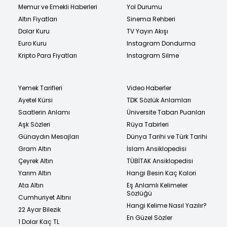
Memur ve Emekli Haberleri
Yol Durumu
Altın Fiyatları
Sinema Rehberi
Dolar Kuru
TV Yayın Akışı
Euro Kuru
Instagram Dondurma
Kripto Para Fiyatları
Instagram Silme
Yemek Tarifleri
Video Haberler
Ayetel Kürsi
TDK Sözlük Anlamları
Saatlerin Anlamı
Üniversite Taban Puanları
Aşk Sözleri
Rüya Tabirleri
Günaydın Mesajları
Dünya Tarihi ve Türk Tarihi
Gram Altın
İslam Ansiklopedisi
Çeyrek Altın
TÜBİTAK Ansiklopedisi
Yarım Altın
Hangi Besin Kaç Kalori
Ata Altın
Eş Anlamlı Kelimeler
Sözlüğü
Cumhuriyet Altını
Hangi Kelime Nasıl Yazılır?
22 Ayar Bilezik
En Güzel Sözler
1 Dolar Kaç TL