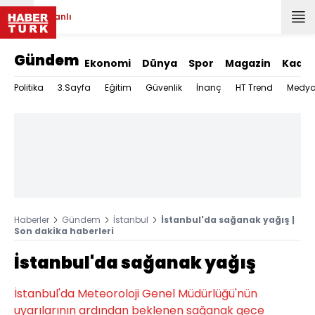
Canlı
Gündem
Ekonomi
Dünya
Spor
Magazin
Kadın
Politika
3.Sayfa
Eğitim
Güvenlik
İnanç
HT Trend
Medy
Haberler
Gündem
İstanbul
İstanbul'da sağanak yağış |
Son dakika haberleri
İstanbul'da sağanak yağış
İstanbul'da Meteoroloji Genel Müdürlüğü'nün
uyarılarının ardından beklenen sağanak gece