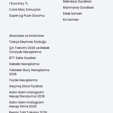
Metrobüs Durakları
1 Euro Kaç TL
Marmaray Durakları
Canlı Maç Sonuçları
Erkek İsimleri
Süper Lig Puan Durumu
Kız İsimleri
Atasözleri ve Anlamları
Türkçe Deyimler Sözlüğü
Çin Takvimi 2026 ve Bebek
Cinsiyeti Hesaplama
İETT Sefer Saatleri
Gebelik Hesaplama
Yükselen Burç Hesaplama
2026
Yüzde Hesaplama
Geçmiş Döviz Fiyatları
Adım Adım Instagram
Hesap Dondurma 2026
Adım Adım Instagram
Hesap Silme 2026
Resmi Tatil Takvimi 2026