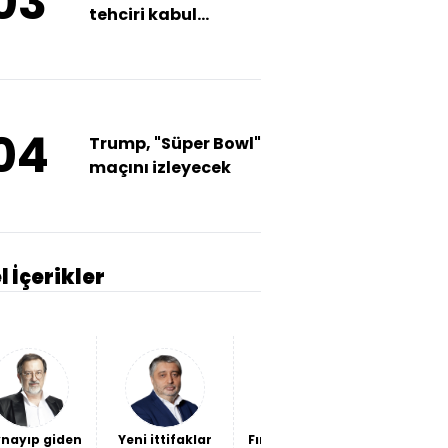
03
tehciri kabul
edilemez
04
Trump, "Süper Bowl"
maçını izleyecek
l İçerikler
nayıp giden
Yeni ittifaklar
Fındığın sorunu
Kendi ba