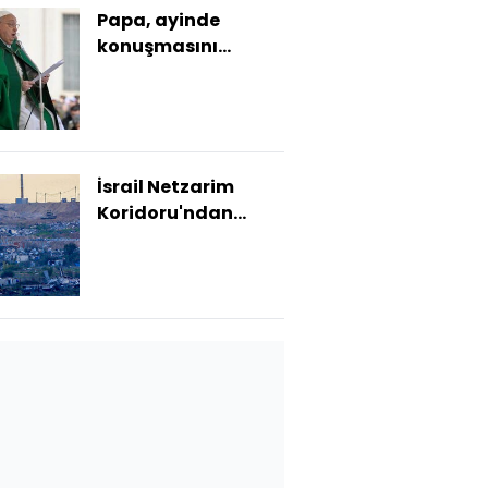
Papa, ayinde
konuşmasını
tamamlayamadı
İsrail Netzarim
Koridoru'ndan
çekildi