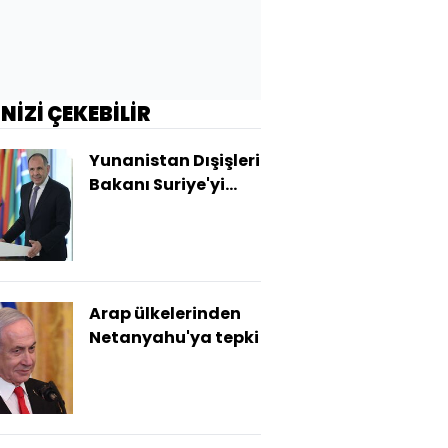
İNİZİ ÇEKEBİLİR
Yunanistan Dışişleri
Bakanı Suriye'yi
ziyaret etti
Arap ülkelerinden
Netanyahu'ya tepki