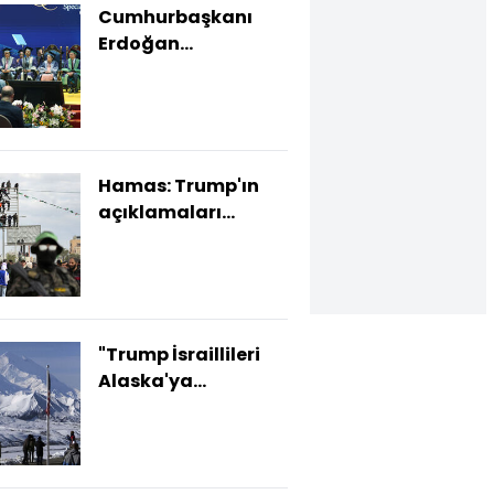
Cumhurbaşkanı
Erdoğan
Malezya'da
Hamas: Trump'ın
açıklamaları
saçma ve cahilce
"Trump İsraillileri
Alaska'ya
yerleştirsin" teklifi