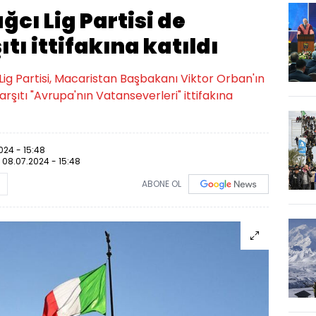
ağcı Lig Partisi de
tı ittifakına katıldı
ı Lig Partisi, Macaristan Başbakanı Viktor Orban'ın
karşıtı "Avrupa'nın Vatanseverleri" ittifakına
024 - 15:48
:
08.07.2024 - 15:48
ABONE OL