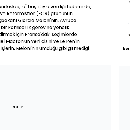
i kıskaçta" başlığıyla verdiği haberinde,
De
haf
 ve Reformistler (ECR) grubunun
a
aşbakanı Giorgia Meloni'nin, Avrupa
bl
bir komiserlik görevine yönelik
ndirmek için Fransa'daki seçimlerde
Macron'un yenilgisini ve Le Pen'in
şlerin, Meloni'nin umduğu gibi gitmediği
kor
REKLAM