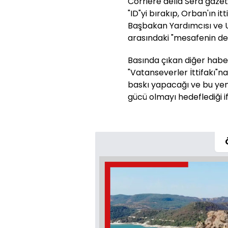
Corriere della Sera gazete
"ID"yi bırakıp, Orban'ın i
Başbakan Yardımcısı ve U
arasındaki "mesafenin de 
Basında çıkan diğer habe
"Vatanseverler İttifakı"n
baskı yapacağı ve bu yen
gücü olmayı hedeflediği if