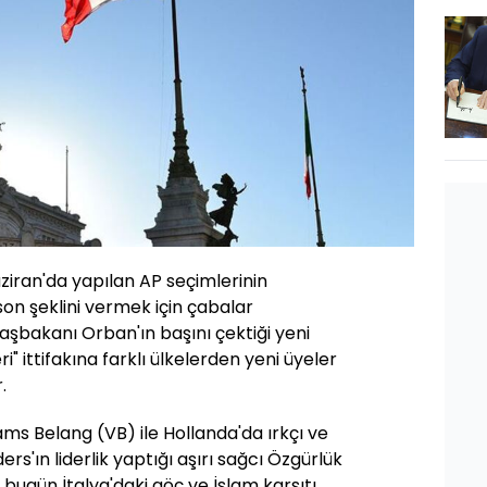
ziran'da yapılan AP seçimlerinin
son şeklini vermek için çabalar
aşbakanı Orban'ın başını çektiği yeni
" ittifakına farklı ülkelerden yeni üyeler
.
ams Belang (VB) ile Hollanda'da ırkçı ve
s'ın liderlik yaptığı aşırı sağcı Özgürlük
 bugün İtalya'daki göç ve İslam karşıtı