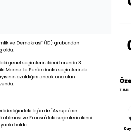
Kimlik ve Demokrasi" (ID) grubundan
ş oldu.
daki genel seçimlerin ikinci turunda 3.
iki Marine Le Pen'in dünkü seçimlerinde
yısının azaldığını ancak ona olan
Öze
vundu.
TÜMÜ
 liderliğindeki Lig'in de "Avrupa'nın
 katılması ve Fransa'daki seçimlerin ikinci
 yankı buldu.
Kay