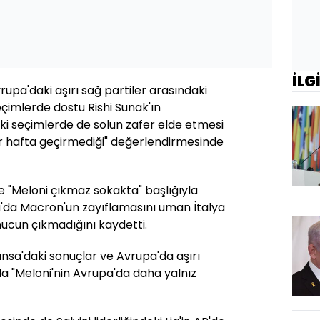
İLG
upa'daki aşırı sağ partiler arasındaki
eçimlerde dostu Rishi Sunak'ın
i seçimlerde de solun zafer elde etmesi
bir hafta geçirmediği" değerlendirmesinde
e "Meloni çıkmaz sokakta" başlığıyla
a'da Macron'un zayıflamasını uman İtalya
nucun çıkmadığını kaydetti.
nsa'daki sonuçlar ve Avrupa'da aşırı
a "Meloni'nin Avrupa'da daha yalnız