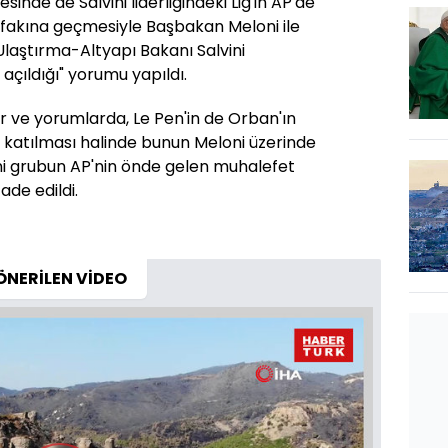
sinde de Salvini liderliğindeki Lig'in AP'de
ttifakına geçmesiyle Başbakan Meloni ile
laştırma-Altyapı Bakanı Salvini
açıldığı" yorumu yapıldı.
r ve yorumlarda, Le Pen'in de Orban'ın
a katılması halinde bunun Meloni üzerinde
i grubun AP'nin önde gelen muhalefet
ade edildi.
ÖNERİLEN VİDEO