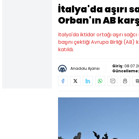
İtalya'da aşırı s
Orban'ın AB karşı
İtalya'da iktidar ortağı aşırı sağc
başını çektiği Avrupa Birliği (AB) 
katıldı.
Giriş:
08.07.2
Anadolu Ajansı
Güncelleme