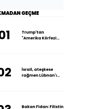
KMADAN GEÇME
01
Trump'tan
"Amerika Körfezi
Günü" ilanı
02
İsrail, ateşkese
rağmen Lübnan'ı
vurdu
Bakan Fidan: Filistin