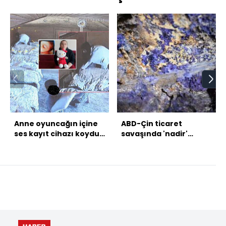
Anne oyuncağın içine
ABD-Çin ticaret
ses kayıt cihazı koydu!
savaşında 'nadir'
Kâbus kreşe dava!
cephe