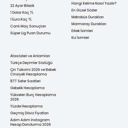
Hangi Kelime Nasıl Yazılır?
22 Ayar Bilezik
En Güzel Sözler
1 Dolar Kaç TL
Metrobüs Durakları
1 Euro Kaç TL
Marmaray Durakları
Canlı Maç Sonuçları
Erkek İsimleri
Süper Lig Puan Durumu
Kız İsimleri
Atasözleri ve Anlamları
Türkçe Deyimler Sözlüğü
Çin Takvimi 2026 ve Bebek
Cinsiyeti Hesaplama
İETT Sefer Saatleri
Gebelik Hesaplama
Yükselen Burç Hesaplama
2026
Yüzde Hesaplama
Geçmiş Döviz Fiyatları
Adım Adım Instagram
Hesap Dondurma 2026