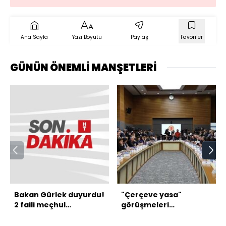
Ana Sayfa
Yazı Boyutu
Paylaş
Favoriler
GÜNÜN ÖNEMLİ MANŞETLERİ
Bakan Gürlek duyurdu!
"Çerçeve yasa"
2 faili meçhul
görüşmeleri
aydınlatıldı
tamamlandı