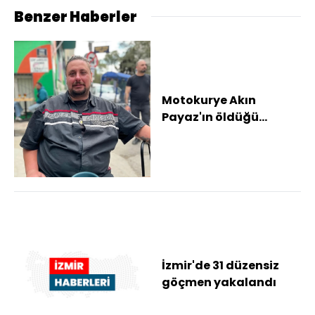
Benzer Haberler
Motokurye Akın
Payaz'ın öldüğü
kazada 1 tutuklama
İzmir'de 31 düzensiz
göçmen yakalandı