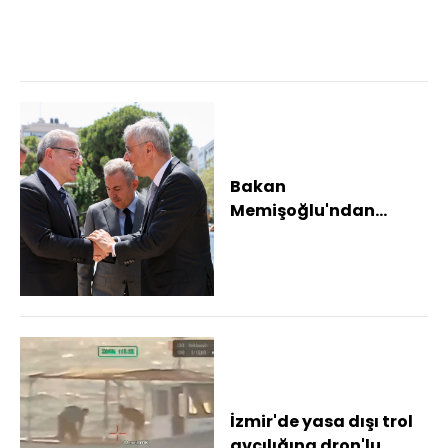
uygulandı
Bakan
Memişoğlu'ndan
İzmir'de akademik
buluşma
İzmir'de yasa dışı trol
avcılığına dron'lu