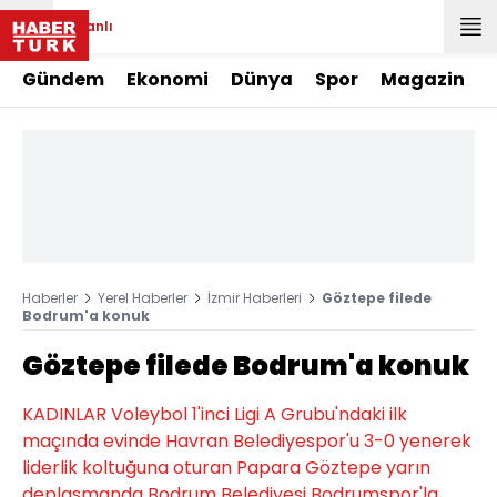
Canlı
Gündem
Ekonomi
Dünya
Spor
Magazin
Haberler
Yerel Haberler
İzmir Haberleri
Göztepe filede
Bodrum'a konuk
Göztepe filede Bodrum'a konuk
KADINLAR Voleybol 1'inci Ligi A Grubu'ndaki ilk
maçında evinde Havran Belediyespor'u 3-0 yenerek
liderlik koltuğuna oturan Papara Göztepe yarın
deplasmanda Bodrum Belediyesi Bodrumspor'la