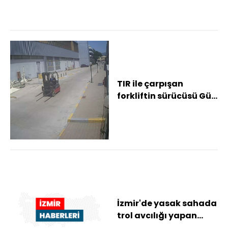
TIR ile çarpışan
forkliftin sürücüsü Gül,
hayatını kaybetti;
kaza kamerada...
İzmir'de yasak sahada
trol avcılığı yapan
tekneye işlem