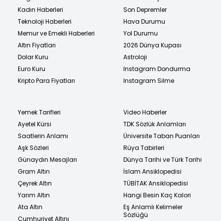
Kadın Haberleri
Son Depremler
Teknoloji Haberleri
Hava Durumu
Memur ve Emekli Haberleri
Yol Durumu
Altın Fiyatları
2026 Dünya Kupası
Dolar Kuru
Astroloji
Euro Kuru
Instagram Dondurma
Kripto Para Fiyatları
Instagram Silme
Yemek Tarifleri
Video Haberler
Ayetel Kürsi
TDK Sözlük Anlamları
Saatlerin Anlamı
Üniversite Taban Puanları
Aşk Sözleri
Rüya Tabirleri
Günaydın Mesajları
Dünya Tarihi ve Türk Tarihi
Gram Altın
İslam Ansiklopedisi
Çeyrek Altın
TÜBİTAK Ansiklopedisi
Yarım Altın
Hangi Besin Kaç Kalori
Ata Altın
Eş Anlamlı Kelimeler
Sözlüğü
Cumhuriyet Altını