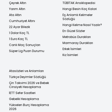
Çeyrek Altın
TÜBİTAK Ansiklopedisi
Yarım Altın
Hangi Besin Kaç Kalori
Ata Altın
Eş Anlamlı Kelimeler
Sözlüğü
Cumhuriyet Altını
Hangi Kelime Nasıl Yazılır?
22 Ayar Bilezik
En Güzel Sözler
1 Dolar Kaç TL
Metrobüs Durakları
1 Euro Kaç TL
Marmaray Durakları
Canlı Maç Sonuçları
Erkek İsimleri
Süper Lig Puan Durumu
Kız İsimleri
Atasözleri ve Anlamları
Türkçe Deyimler Sözlüğü
Çin Takvimi 2026 ve Bebek
Cinsiyeti Hesaplama
İETT Sefer Saatleri
Gebelik Hesaplama
Yükselen Burç Hesaplama
2026