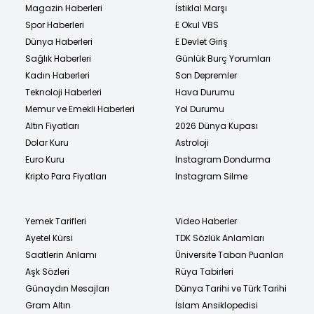
Magazin Haberleri
İstiklal Marşı
Spor Haberleri
E Okul VBS
Dünya Haberleri
E Devlet Giriş
Sağlık Haberleri
Günlük Burç Yorumları
Kadın Haberleri
Son Depremler
Teknoloji Haberleri
Hava Durumu
Memur ve Emekli Haberleri
Yol Durumu
Altın Fiyatları
2026 Dünya Kupası
Dolar Kuru
Astroloji
Euro Kuru
Instagram Dondurma
Kripto Para Fiyatları
Instagram Silme
Yemek Tarifleri
Video Haberler
Ayetel Kürsi
TDK Sözlük Anlamları
Saatlerin Anlamı
Üniversite Taban Puanları
Aşk Sözleri
Rüya Tabirleri
Günaydın Mesajları
Dünya Tarihi ve Türk Tarihi
Gram Altın
İslam Ansiklopedisi