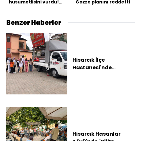
husumetlisini vurdu!
Gazze planını reddetti
Takside kelepçe!
Benzer Haberler
Hisarcık İlçe
Hastanesi'nde
geleneksel lokma hayrı
Hisarcık Hasanlar