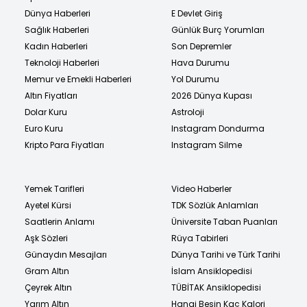
Dünya Haberleri
E Devlet Giriş
Sağlık Haberleri
Günlük Burç Yorumları
Kadın Haberleri
Son Depremler
Teknoloji Haberleri
Hava Durumu
Memur ve Emekli Haberleri
Yol Durumu
Altın Fiyatları
2026 Dünya Kupası
Dolar Kuru
Astroloji
Euro Kuru
Instagram Dondurma
Kripto Para Fiyatları
Instagram Silme
Yemek Tarifleri
Video Haberler
Ayetel Kürsi
TDK Sözlük Anlamları
Saatlerin Anlamı
Üniversite Taban Puanları
Aşk Sözleri
Rüya Tabirleri
Günaydın Mesajları
Dünya Tarihi ve Türk Tarihi
Gram Altın
İslam Ansiklopedisi
Çeyrek Altın
TÜBİTAK Ansiklopedisi
Yarım Altın
Hangi Besin Kaç Kalori