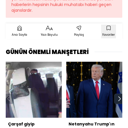
haberlerin hepsinin hukuki muhatabı haberi geçen
ajanslardır.
Ana Sayfa
Yazı Boyutu
Paylaş
Favoriler
GÜNÜN ÖNEMLİ MANŞETLERİ
Çarşaf giyip
Netanyahu Trump'ın