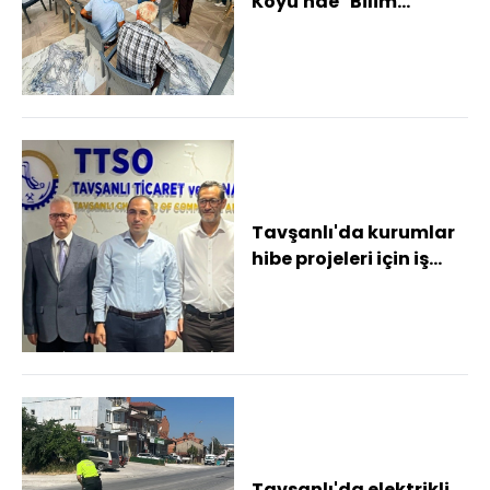
Köyü'nde "Bilim
İletişimi" söyleşisi
düzenlendi
Tavşanlı'da kurumlar
hibe projeleri için iş
birliği protokolü
imzaladı
Tavşanlı'da elektrikli