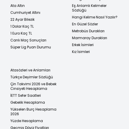
Ata Altın
Eş Anlamlı Kelimeler
Sözlüğü
Cumhuriyet Altını
Hangi Kelime Nasıl Yazılır?
22 Ayar Bilezik
En Güzel Sözler
1 Dolar Kaç TL
Metrobüs Durakları
1 Euro Kaç TL
Marmaray Durakları
Canlı Maç Sonuçları
Erkek İsimleri
Süper Lig Puan Durumu
Kız İsimleri
Atasözleri ve Anlamları
Türkçe Deyimler Sözlüğü
Çin Takvimi 2026 ve Bebek
Cinsiyeti Hesaplama
İETT Sefer Saatleri
Gebelik Hesaplama
Yükselen Burç Hesaplama
2026
Yüzde Hesaplama
Geçmiş Döviz Fiyatları