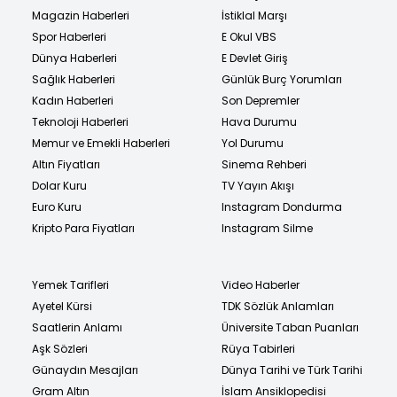
Magazin Haberleri
İstiklal Marşı
Spor Haberleri
E Okul VBS
Dünya Haberleri
E Devlet Giriş
Sağlık Haberleri
Günlük Burç Yorumları
Kadın Haberleri
Son Depremler
Teknoloji Haberleri
Hava Durumu
Memur ve Emekli Haberleri
Yol Durumu
Altın Fiyatları
Sinema Rehberi
Dolar Kuru
TV Yayın Akışı
Euro Kuru
Instagram Dondurma
Kripto Para Fiyatları
Instagram Silme
Yemek Tarifleri
Video Haberler
Ayetel Kürsi
TDK Sözlük Anlamları
Saatlerin Anlamı
Üniversite Taban Puanları
Aşk Sözleri
Rüya Tabirleri
Günaydın Mesajları
Dünya Tarihi ve Türk Tarihi
Gram Altın
İslam Ansiklopedisi