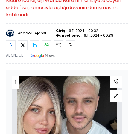
Mauro Icardi, eşi Wanda Nara'nın 'cinsiyete dayalı
şiddet' suçlamasıyla açtığı davanın duruşmasına
katılmadı
Giriş:
16.11.2024 - 00:32
Anadolu Ajansı
Güncelleme:
16.11.2024 - 00:38
ABONE OL
1