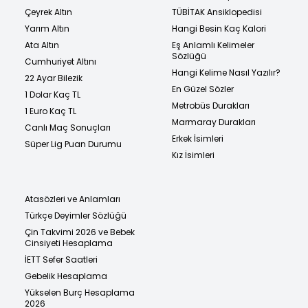
Çeyrek Altın
TÜBİTAK Ansiklopedisi
Yarım Altın
Hangi Besin Kaç Kalori
Ata Altın
Eş Anlamlı Kelimeler
Sözlüğü
Cumhuriyet Altını
Hangi Kelime Nasıl Yazılır?
22 Ayar Bilezik
En Güzel Sözler
1 Dolar Kaç TL
Metrobüs Durakları
1 Euro Kaç TL
Marmaray Durakları
Canlı Maç Sonuçları
Erkek İsimleri
Süper Lig Puan Durumu
Kız İsimleri
Atasözleri ve Anlamları
Türkçe Deyimler Sözlüğü
Çin Takvimi 2026 ve Bebek
Cinsiyeti Hesaplama
İETT Sefer Saatleri
Gebelik Hesaplama
Yükselen Burç Hesaplama
2026