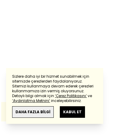
Sizlere daha iyi bir hizmet sunabilmek için
sitemizde çerezlerden faydalanıyoruz.
Sitemizi kullanmaya devam ederek çerezleri
Powered by
Translate
kullanmamıza izin vermiş oluyorsunuz.
Detaylı bilgi almak için
‘Çerez Politikasını’
ve
‘Aydınlatma Metnini’
inceleyebilirsiniz.
Bu çeviride
Google Translete
kullanılmıştır.
Anlam ve çeviri hatalarından
haberturk.com
DAHA FAZLA BİLGİ
KABUL ET
sorumlu değildir.