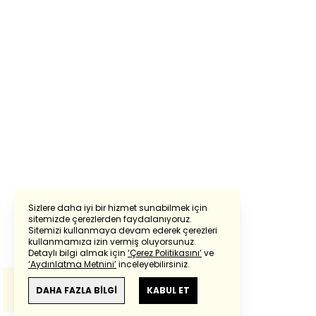
Sizlere daha iyi bir hizmet sunabilmek için
sitemizde çerezlerden faydalanıyoruz.
Sitemizi kullanmaya devam ederek çerezleri
Powered by
Translate
kullanmamıza izin vermiş oluyorsunuz.
Detaylı bilgi almak için
‘Çerez Politikasını’
ve
‘Aydınlatma Metnini’
inceleyebilirsiniz.
Bu çeviride
Google Translete
kullanılmıştır.
Anlam ve çeviri hatalarından
haberturk.com
DAHA FAZLA BİLGİ
KABUL ET
sorumlu değildir.