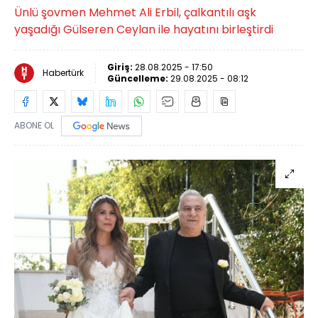
Ünlü şovmen Mehmet Ali Erbil, çalkantılı aşk
yaşadığı Gülseren Ceylan ile hayatını birleştirdi
Giriş:
28.08.2025 - 17:50
Habertürk
Güncelleme:
29.08.2025 - 08:12
ABONE OL