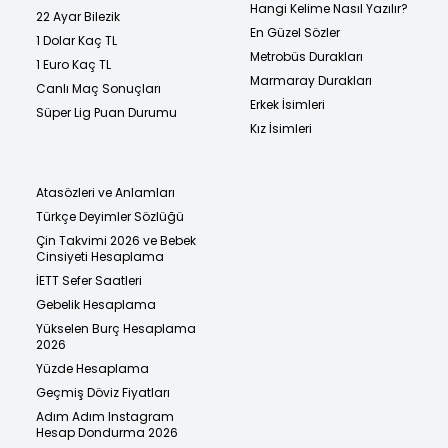
Hangi Kelime Nasıl Yazılır?
22 Ayar Bilezik
En Güzel Sözler
1 Dolar Kaç TL
Metrobüs Durakları
1 Euro Kaç TL
Marmaray Durakları
Canlı Maç Sonuçları
Erkek İsimleri
Süper Lig Puan Durumu
Kız İsimleri
Atasözleri ve Anlamları
Türkçe Deyimler Sözlüğü
Çin Takvimi 2026 ve Bebek
Cinsiyeti Hesaplama
İETT Sefer Saatleri
Gebelik Hesaplama
Yükselen Burç Hesaplama
2026
Yüzde Hesaplama
Geçmiş Döviz Fiyatları
Adım Adım Instagram
Hesap Dondurma 2026