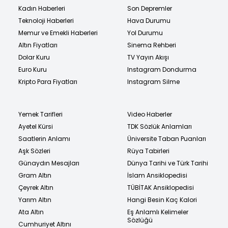
Kadın Haberleri
Son Depremler
Teknoloji Haberleri
Hava Durumu
Memur ve Emekli Haberleri
Yol Durumu
Altın Fiyatları
Sinema Rehberi
Dolar Kuru
TV Yayın Akışı
Euro Kuru
Instagram Dondurma
Kripto Para Fiyatları
Instagram Silme
Yemek Tarifleri
Video Haberler
Ayetel Kürsi
TDK Sözlük Anlamları
Saatlerin Anlamı
Üniversite Taban Puanları
Aşk Sözleri
Rüya Tabirleri
Günaydın Mesajları
Dünya Tarihi ve Türk Tarihi
Gram Altın
İslam Ansiklopedisi
Çeyrek Altın
TÜBİTAK Ansiklopedisi
Yarım Altın
Hangi Besin Kaç Kalori
Ata Altın
Eş Anlamlı Kelimeler
Sözlüğü
Cumhuriyet Altını