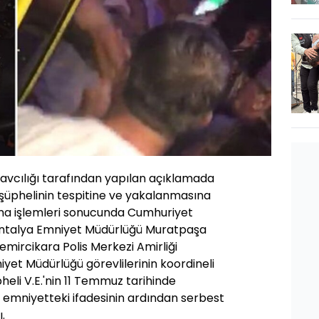
vcılığı tarafından yapılan açıklamada
 şüphelinin tespitine ve yakalanmasına
urma işlemleri sonucunda Cumhuriyet
 Antalya Emniyet Müdürlüğü Muratpaşa
mircikara Polis Merkezi Amirliği
iyet Müdürlüğü görevlilerinin koordineli
heli V.E.'nin 11 Temmuz tarihinde
 emniyetteki ifadesinin ardından serbest
ı.