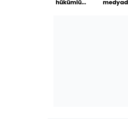
hükümlü
medyada
polise
yaş altı
yalvardı:
yasağı
Maç bitsin
çalışma
öyle alın!