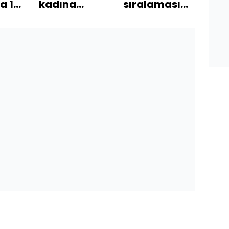
 13
kadına
sıralamasında
çey
şiddet!
son durum!
büy
Saldırganı
rak
sı
çalışanlar
açı
tekme tokat
dövdü