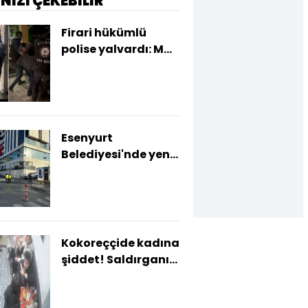
İNİZİ ÇEKEBİLİR
Firari hükümlü
polise yalvardı: Maç
bitsin öyle alın!
Esenyurt
Belediyesi'nde yeni
yakalama kararı
Kokoreççide kadına
şiddet! Saldırganı
çalışanlar tekme
tokat dövdü