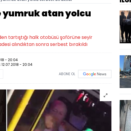
İLG
 yumruk atan yolcu
ı
n tartıştığı halk otobüsü şoförüne seyir
desi alındıktan sonra serbest bırakıldı
018 - 20:04
:
12.07.2018 - 20:04
ABONE OL