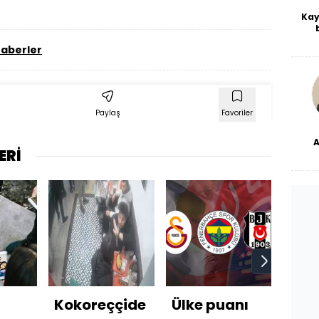
Kay
De
aberler
haf
a
bl
Paylaş
Favoriler
ERİ
dü
Kokoreççide
Ülke puanı
Üçü