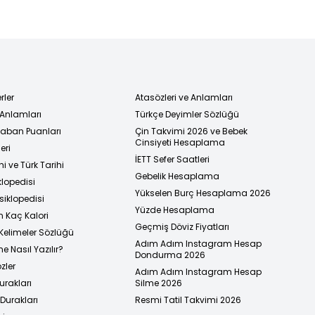
rler
Atasözleri ve Anlamları
 Anlamları
Türkçe Deyimler Sözlüğü
 Taban Puanları
Çin Takvimi 2026 ve Bebek
Cinsiyeti Hesaplama
eri
İETT Sefer Saatleri
i ve Türk Tarihi
Gebelik Hesaplama
klopedisi
Yükselen Burç Hesaplama 2026
siklopedisi
Yüzde Hesaplama
n Kaç Kalori
Geçmiş Döviz Fiyatları
Kelimeler Sözlüğü
Adım Adım Instagram Hesap
e Nasıl Yazılır?
Dondurma 2026
zler
Adım Adım Instagram Hesap
urakları
Silme 2026
urakları
Resmi Tatil Takvimi 2026