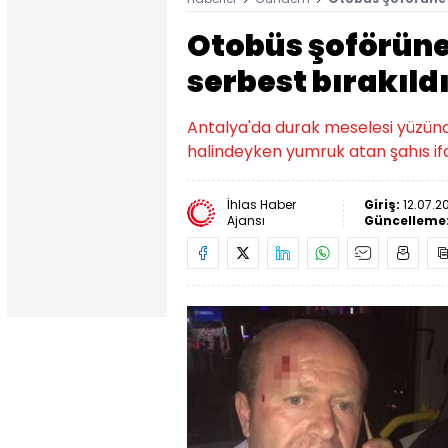
Otobüs şoförüne
serbest bırakıld
Antalya'da durak meselesi yüzünde
halindeyken yumruk atan şahıs ifa
İhlas Haber
Giriş:
12.07.2
Ajansı
Güncelleme