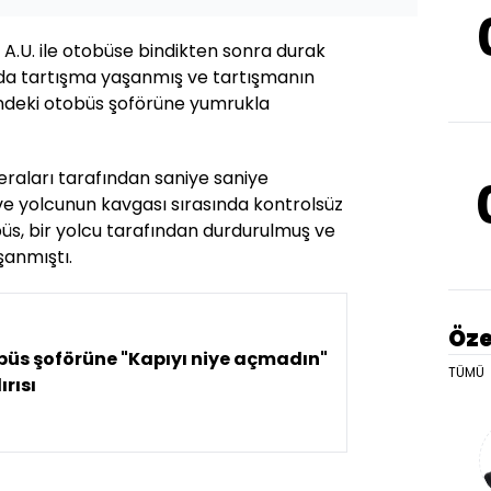
A.U. ile otobüse bindikten sonra durak
nda tartışma yaşanmış ve tartışmanın
indeki otobüs şoförüne yumrukla
raları tarafından saniye saniye
ve yolcunun kavgası sırasında kontrolsüz
büs, bir yolcu tarafından durdurulmuş ve
şanmıştı.
Öze
büs şoförüne "Kapıyı niye açmadın"
TÜMÜ
ırısı