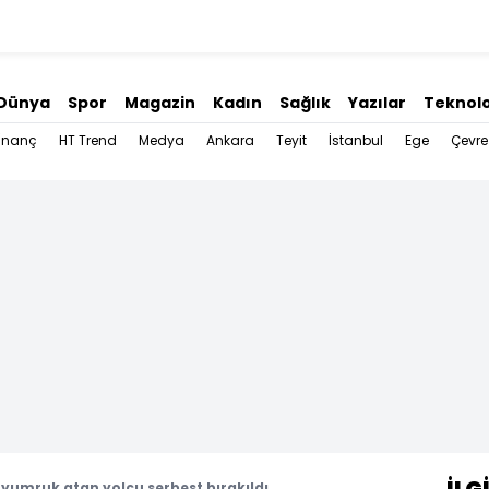
Dünya
Spor
Magazin
Kadın
Sağlık
Yazılar
Teknolo
İnanç
HT Trend
Medya
Ankara
Teyit
İstanbul
Ege
Çevre
yumruk atan yolcu serbest bırakıldı