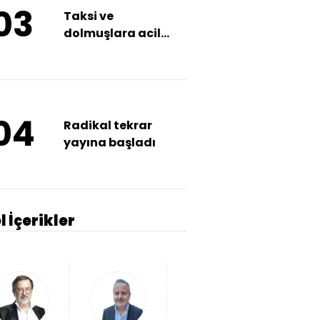
03
Taksi ve
dolmuşlara acil
durum butonu
geliyor!
04
Radikal tekrar
yayına başladı
l İçerikler