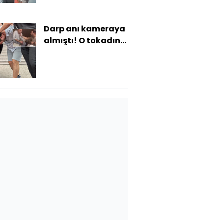
Darp anı kameraya
almıştı! O tokadın
cezası belli oldu!