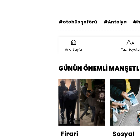
#otobüs şoförü
#Antalya
#h
Ana Sayfa
Yazı Boyutu
GÜNÜN ÖNEMLİ MANŞETL
Firari
Sosyal