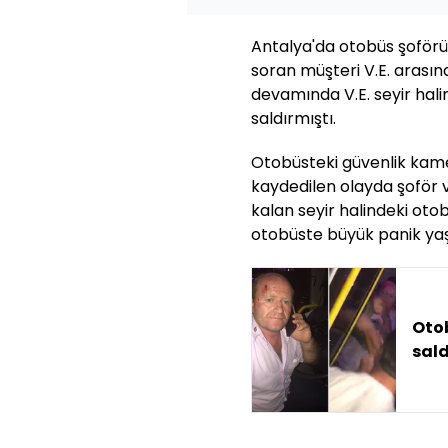
Antalya'da otobüs şoförü 
soran müşteri V.E. arası
devamında V.E. seyir hal
saldırmıştı.
Otobüsteki güvenlik kame
kaydedilen olayda şoför 
kalan seyir halindeki oto
otobüste büyük panik ya
Oto
sald