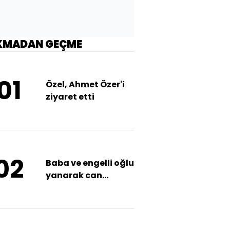
KMADAN GEÇME
01
Özel, Ahmet Özer'i
ziyaret etti
02
Baba ve engelli oğlu
yanarak can
vermişti! Öldüren
inat!