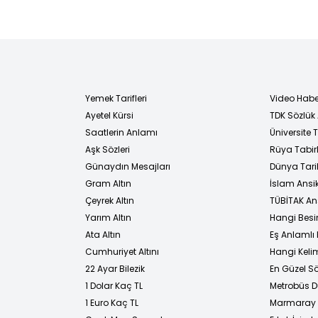
Yemek Tarifleri
Video Habe
Ayetel Kürsi
TDK Sözlük
i
Saatlerin Anlamı
Üniversite
Aşk Sözleri
Rüya Tabirl
Günaydın Mesajları
Dünya Tarih
Gram Altın
İslam Ansi
Çeyrek Altın
TÜBİTAK An
Yarım Altın
Hangi Besi
Ata Altın
Eş Anlamlı 
Cumhuriyet Altını
Hangi Kelim
22 Ayar Bilezik
En Güzel Sö
1 Dolar Kaç TL
Metrobüs D
1 Euro Kaç TL
Marmaray D