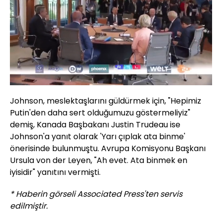
Yüklendi
:
73.24%
Sesi
Oynatma
Aç
Hızı
Johnson, meslektaşlarını güldürmek için, "Hepimiz
Putin'den daha sert olduğumuzu göstermeliyiz"
demiş, Kanada Başbakanı Justin Trudeau ise
Johnson'a yanıt olarak 'Yarı çıplak ata binme'
önerisinde bulunmuştu. Avrupa Komisyonu Başkanı
Ursula von der Leyen, "Ah evet. Ata binmek en
iyisidir" yanıtını vermişti.
* Haberin görseli Associated Press'ten servis
edilmiştir.