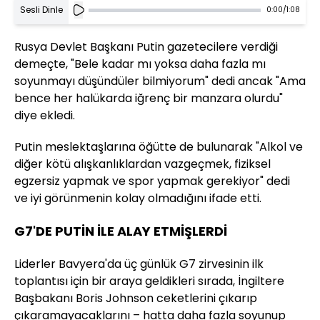
Sesli Dinle
0:00
/
1:08
Rusya Devlet Başkanı Putin gazetecilere verdiği
demeçte, "Bele kadar mı yoksa daha fazla mı
soyunmayı düşündüler bilmiyorum" dedi ancak "Ama
bence her halükarda iğrenç bir manzara olurdu"
diye ekledi.
Putin meslektaşlarına öğütte de bulunarak "Alkol ve
diğer kötü alışkanlıklardan vazgeçmek, fiziksel
egzersiz yapmak ve spor yapmak gerekiyor" dedi
ve iyi görünmenin kolay olmadığını ifade etti.
G7'DE PUTİN İLE ALAY ETMİŞLERDİ
Liderler Bavyera'da üç günlük G7 zirvesinin ilk
toplantısı için bir araya geldikleri sırada, İngiltere
Başbakanı Boris Johnson ceketlerini çıkarıp
çıkaramayacaklarını – hatta daha fazla soyunup