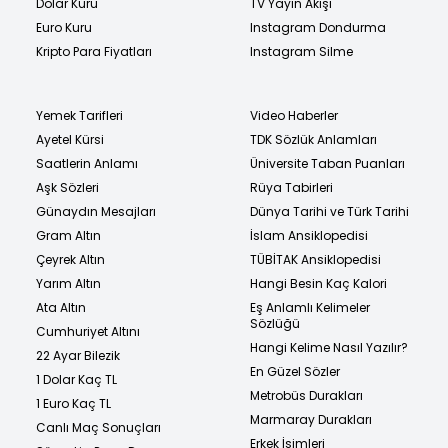
Dolar Kuru
TV Yayın Akışı
Euro Kuru
Instagram Dondurma
Kripto Para Fiyatları
Instagram Silme
Yemek Tarifleri
Video Haberler
Ayetel Kürsi
TDK Sözlük Anlamları
Saatlerin Anlamı
Üniversite Taban Puanları
Aşk Sözleri
Rüya Tabirleri
Günaydın Mesajları
Dünya Tarihi ve Türk Tarihi
Gram Altın
İslam Ansiklopedisi
Çeyrek Altın
TÜBİTAK Ansiklopedisi
Yarım Altın
Hangi Besin Kaç Kalori
Ata Altın
Eş Anlamlı Kelimeler
Sözlüğü
Cumhuriyet Altını
Hangi Kelime Nasıl Yazılır?
22 Ayar Bilezik
En Güzel Sözler
1 Dolar Kaç TL
Metrobüs Durakları
1 Euro Kaç TL
Marmaray Durakları
Canlı Maç Sonuçları
Erkek İsimleri