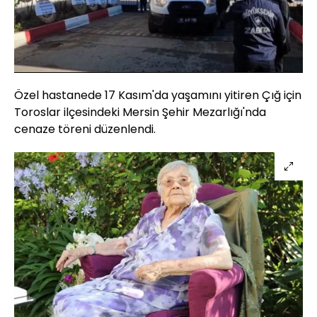
Yüklendi
:
87.30%
Sesi
Oynatma
Aç
Hızı
Özel hastanede 17 Kasım'da yaşamını yitiren Çığ için
Toroslar ilçesindeki Mersin Şehir Mezarlığı'nda
cenaze töreni düzenlendi.