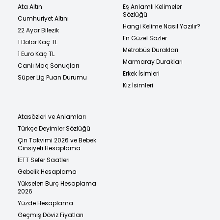
Ata Altın
Eş Anlamlı Kelimeler
Sözlüğü
Cumhuriyet Altını
Hangi Kelime Nasıl Yazılır?
22 Ayar Bilezik
En Güzel Sözler
1 Dolar Kaç TL
Metrobüs Durakları
1 Euro Kaç TL
Marmaray Durakları
Canlı Maç Sonuçları
Erkek İsimleri
Süper Lig Puan Durumu
Kız İsimleri
Atasözleri ve Anlamları
Türkçe Deyimler Sözlüğü
Çin Takvimi 2026 ve Bebek
Cinsiyeti Hesaplama
İETT Sefer Saatleri
Gebelik Hesaplama
Yükselen Burç Hesaplama
2026
Yüzde Hesaplama
Geçmiş Döviz Fiyatları