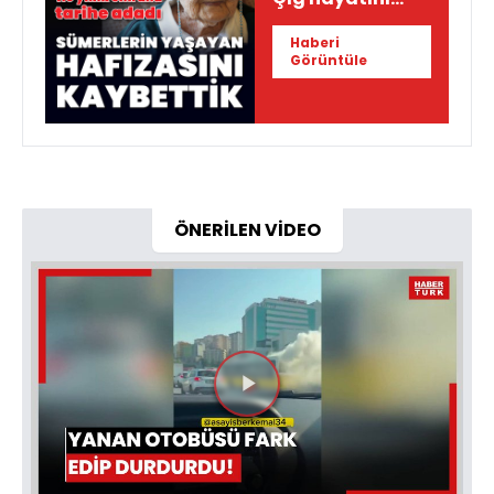
kaybetti
Haberi
Görüntüle
ÖNERİLEN VİDEO
Videoyu
Oynat