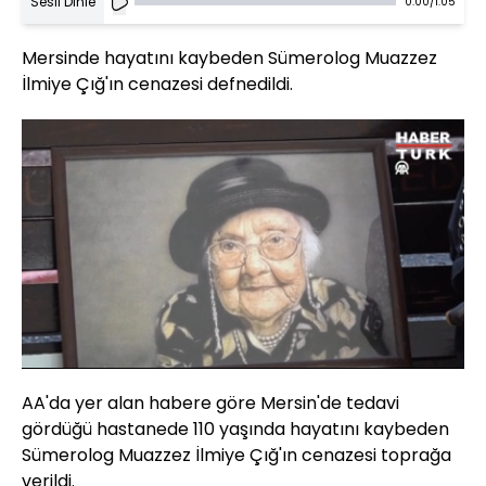
Sesli Dinle
0:00
/
1:05
Mersinde hayatını kaybeden Sümerolog Muazzez
İlmiye Çığ'ın cenazesi defnedildi.
Yüklendi
:
33.88%
Sesi
Oynatma
Aç
Hızı
AA'da yer alan habere göre Mersin'de tedavi
gördüğü hastanede 110 yaşında hayatını kaybeden
Sümerolog Muazzez İlmiye Çığ'ın cenazesi toprağa
verildi.