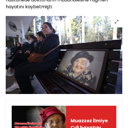
hayatını kaybetmişti.
Muazzez İlmiye
Çığ hayatını