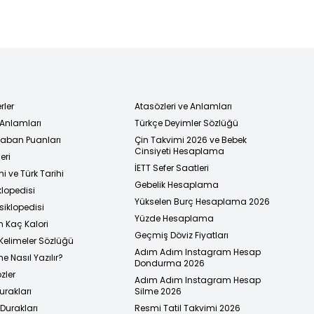
rler
Atasözleri ve Anlamları
 Anlamları
Türkçe Deyimler Sözlüğü
 Taban Puanları
Çin Takvimi 2026 ve Bebek
Cinsiyeti Hesaplama
eri
İETT Sefer Saatleri
i ve Türk Tarihi
Gebelik Hesaplama
klopedisi
Yükselen Burç Hesaplama 2026
siklopedisi
Yüzde Hesaplama
n Kaç Kalori
Geçmiş Döviz Fiyatları
Kelimeler Sözlüğü
Adım Adım Instagram Hesap
e Nasıl Yazılır?
Dondurma 2026
zler
Adım Adım Instagram Hesap
urakları
Silme 2026
urakları
Resmi Tatil Takvimi 2026