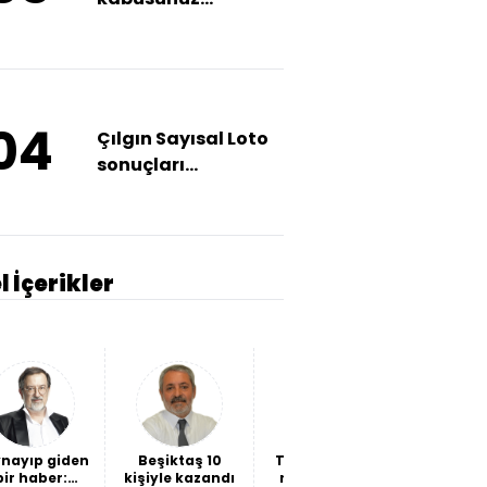
olmasın!
04
Çılgın Sayısal Loto
sonuçları
açıklandı!
l İçerikler
nayıp giden
Beşiktaş 10
THY bilançosu
İki "hain
bir haber:
kişiyle kazandı
ne söylüyor?
mukadd