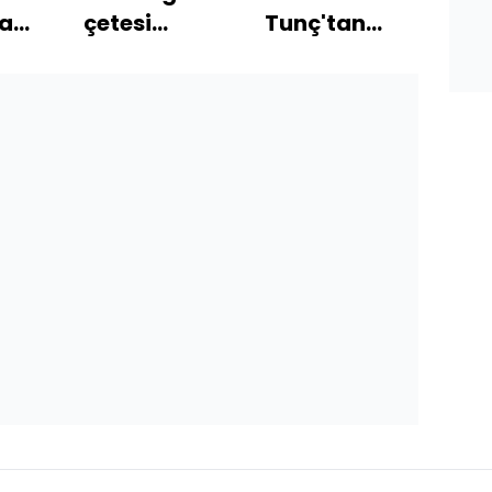
a
çetesi
Tunç'tan
çete
!
soruşturmasında
Yenidoğan
1,5 y
yeni
çetesi
ser
ayrıntılar:
soruşturması
Hemşirelerin
açıklaması
pişmanlık
ifadeleri
ortaya çıktı