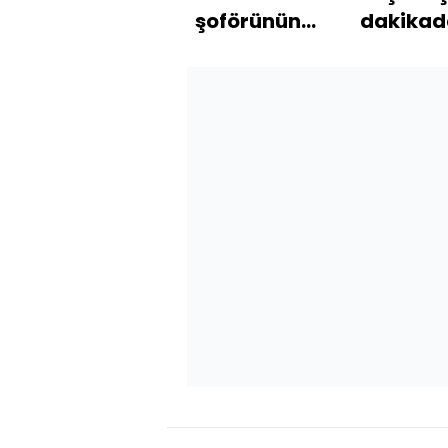
şoförünün
dakikad
dehşete
fişi çekti
düşüren
ifadesi:
Hasta
başına 10
bin TL!