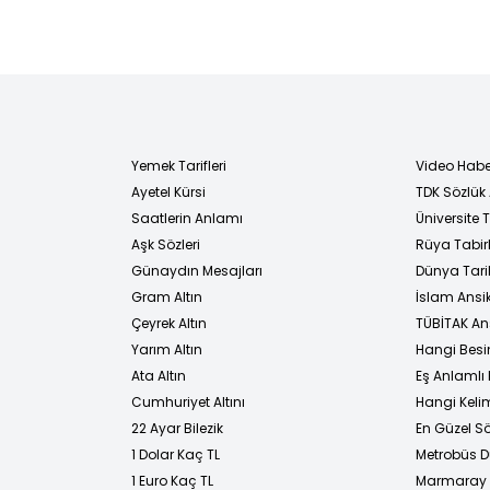
Yemek Tarifleri
Video Habe
Ayetel Kürsi
TDK Sözlük
i
Saatlerin Anlamı
Üniversite
Aşk Sözleri
Rüya Tabirl
Günaydın Mesajları
Dünya Tarih
Gram Altın
İslam Ansi
Çeyrek Altın
TÜBİTAK An
Yarım Altın
Hangi Besi
Ata Altın
Eş Anlamlı 
Cumhuriyet Altını
Hangi Kelim
22 Ayar Bilezik
En Güzel Sö
1 Dolar Kaç TL
Metrobüs D
1 Euro Kaç TL
Marmaray D