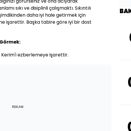
dığınızı görürseniz ve ona acıyarak
amı sıkı ve disiplinli çalışmaktı. Sıkıntılı
BA
şimdikinden daha iyi hale getirmek için
 işarettir. Başka tabire göre iyi bir dost
 Görmek:
 Kerim'i ezberlemeye işarettir.
REKLAM