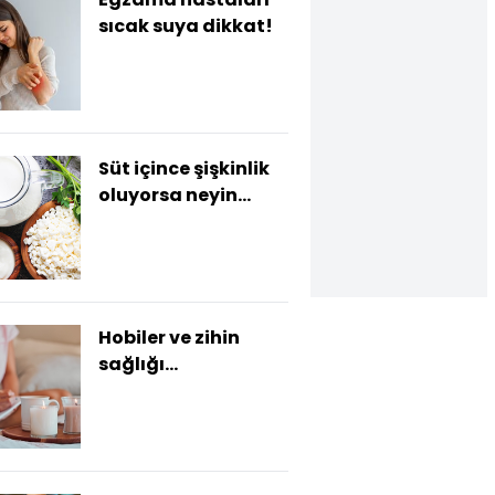
sıcak suya dikkat!
Süt içince şişkinlik
oluyorsa neyin
habercisi?
Hobiler ve zihin
sağlığı
bağlantısına
dikkat!