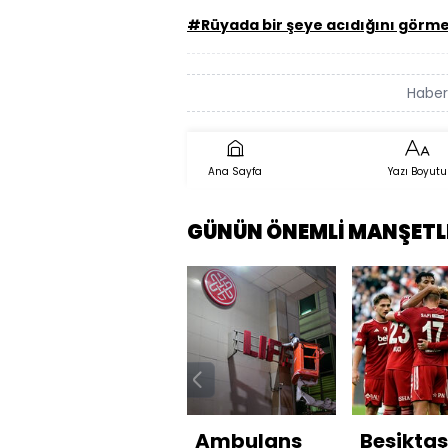
#Rüyada bir şeye acıdığını görm
Haberi
Ana Sayfa
Yazı Boyutu
GÜNÜN ÖNEMLİ MANŞETL
Ambulans
Beşiktaş