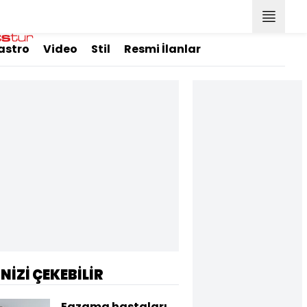
astro
Video
Stil
Resmi İlanlar
İNİZİ ÇEKEBİLİR
Egzama hastaları