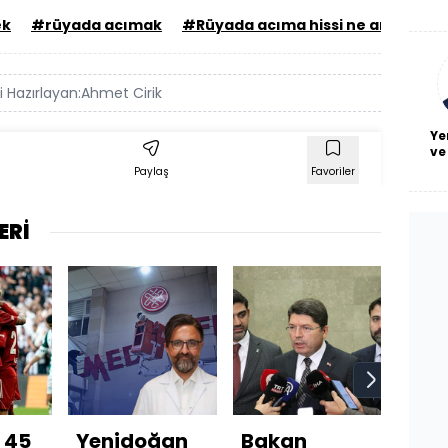
De
ek
#rüyada acımak
#Rüyada acıma hissi ne anlama ge
haf
a
bl
 Hazırlayan:
Ahmet Cirik
Ye
ve
Paylaş
Favoriler
ERİ
 45
Yenidoğan
Bakan
“Ye