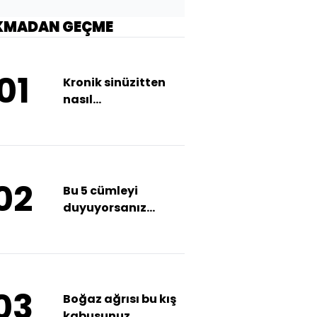
KMADAN GEÇME
01
Kronik sinüzitten
nasıl
kurtulabilirsiniz?
02
Bu 5 cümleyi
duyuyorsanız
manipüle
ediliyorsunuz!
03
Boğaz ağrısı bu kış
kabusunuz