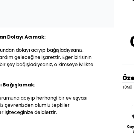
an Dolayı Acımak:
undan dolayı acıyıp bağışladıysanız,
 yardım geleceğine işarettir. Eğer birisinin
r şey bağışladıysanız, o kimseye iyilikte
Öze
sı Bağışlamak:
TÜMÜ
durumuna acıyıp herhangi bir ev eşyası
iz çevrenizden olumlu tepkiler
r işiteceğinize delalettir.
Kay