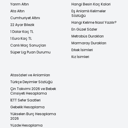
Yarım Altın
Hangi Besin Kaç Kalori
Ata Altın
Eş Anlamlı Kelimeler
Sözlüğü
Cumhuriyet Altını
Hangi Kelime Nasıl Yazılır?
22 Ayar Bilezik
En Güzel Sözler
1 Dolar Kaç TL
Metrobüs Durakları
1 Euro Kaç TL
Marmaray Durakları
Canlı Maç Sonuçları
Erkek İsimleri
Süper Lig Puan Durumu
Kız İsimleri
Atasözleri ve Anlamları
Türkçe Deyimler Sözlüğü
Çin Takvimi 2026 ve Bebek
Cinsiyeti Hesaplama
İETT Sefer Saatleri
Gebelik Hesaplama
Yükselen Burç Hesaplama
2026
Yüzde Hesaplama