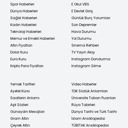
Spor Haberleri
E Okul VBS
Dünya Haberleri
E Devlet Giriş
Sağlık Haberleri
Günlük Burç Yorumları
Kadın Haberleri
Son Depremler
Teknoloji Haberleri
Hava Durumu
Memur ve Emekli Haberleri
Yol Durumu
Altın Fiyatları
Sinema Rehberi
Dolar Kuru
TV Yayın Akışı
Euro Kuru
Instagram Dondurma
Kripto Para Fiyatları
Instagram Silme
Yemek Tarifleri
Video Haberler
Ayetel Kürsi
TDK Sözlük Anlamları
Saatlerin Anlamı
Üniversite Taban Puanları
Aşk Sözleri
Rüya Tabirleri
Günaydın Mesajları
Dünya Tarihi ve Türk Tarihi
Gram Altın
İslam Ansiklopedisi
Çeyrek Altın
TÜBİTAK Ansiklopedisi