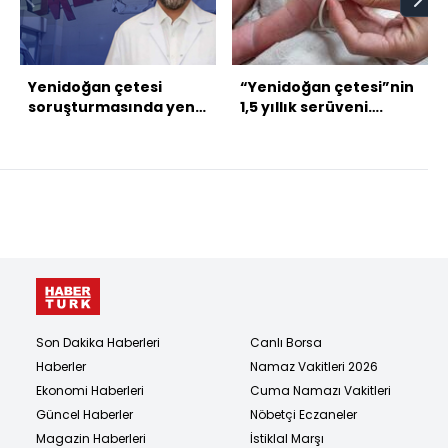
Yenidoğan çetesi
“Yenidoğan çetesi”nin
soruşturmasında yeni
1,5 yıllık serüveni….
ayrıntılar: Hemşirelerin
pişmanlık ifadeleri
ortaya çıktı
Son Dakika Haberleri
Canlı Borsa
Haberler
Namaz Vakitleri 2026
Ekonomi Haberleri
Cuma Namazı Vakitleri
Güncel Haberler
Nöbetçi Eczaneler
Magazin Haberleri
İstiklal Marşı