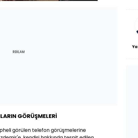
De
haf
a
bl
Ya
REKLAM
LARIN GÖRÜŞMELERİ
üpheli görülen telefon görüşmelerine
zdemir'e, kendisi hakkında tespit edilen