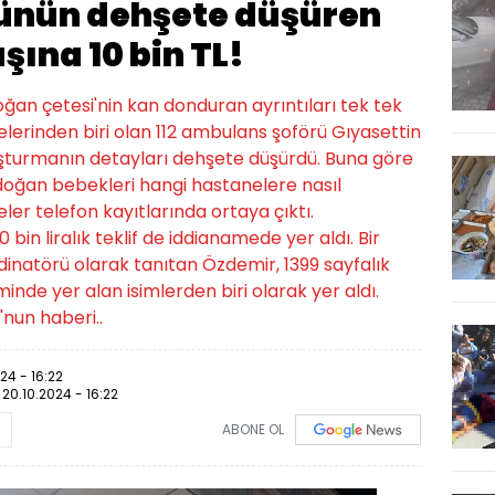
ünün dehşete düşüren
şına 10 bin TL!
ğan çetesi'nin kan donduran ayrıntıları tek tek
elerinden biri olan 112 ambulans şoförü Gıyasettin
ruşturmanın detayları dehşete düşürdü. Buna göre
 doğan bebekleri hangi hastanelere nasıl
er telefon kayıtlarında ortaya çıktı.
bin liralık teklif de iddianamede yer aldı. Bir
natörü olarak tanıtan Özdemir, 1399 sayfalık
nde yer alan isimlerden biri olarak yer aldı.
nun haberi..
24 - 16:22
:
20.10.2024 - 16:22
ABONE OL