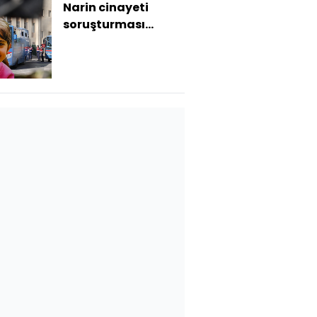
Narin cinayeti
soruşturması
tamamlanıyor