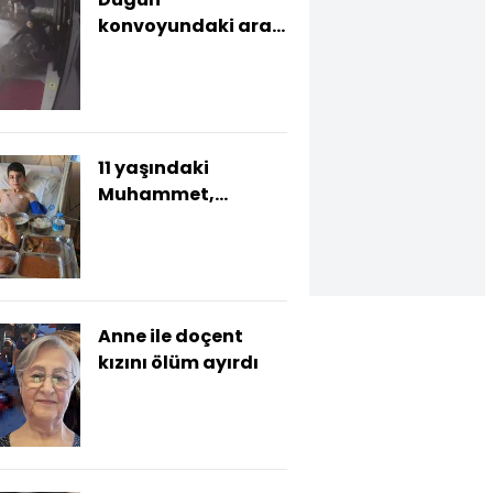
konvoyundaki araç
güzellik salonuna
girdi: 2 yaralı
11 yaşındaki
Muhammet,
yaşıtının kalbiyle
hayata tutundu
Anne ile doçent
kızını ölüm ayırdı