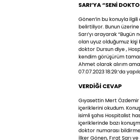
SARI’YA “SENİ DOKTO
Gönen’in bu konuyla ilgili 
belirtiliyor. Bunun üzeri
Sarı’yı arayarak “Bugün 
olan uyuz olduğumuz kişi
doktor Dursun diye , Hos
kendim görüşürüm tamam 
Ahmet olarak alırım ama 
07.07.2023 18:29:’da yapı
VERDİĞİ CEVAP
Gıyasettin Mert Özdemir 
içeriklerini okudum. Konu
isimli şahıs Hospitalist h
içeriklerinde bazı konuşm
doktor numarası bildirm
İlker Gönen, Fırat Sarı 