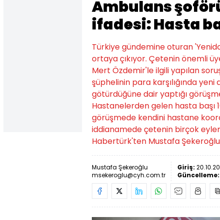
Ambulans şoför
ifadesi: Hasta ba
Türkiye gündemine oturan 'Yenido
ortaya çıkıyor. Çetenin önemli üy
Mert Özdemir'le ilgili yapılan so
şüphelinin para karşılığında yeni
götürdüğüne dair yaptığı görüşmel
Hastanelerden gelen hasta başı 10 
görüşmede kendini hastane koordi
iddianamede çetenin birçok eylemi
Habertürk'ten Mustafa Şekeroğlu'
Mustafa Şekeroğlu
Giriş:
20.10.20
msekeroglu@cyh.com.tr
Güncelleme