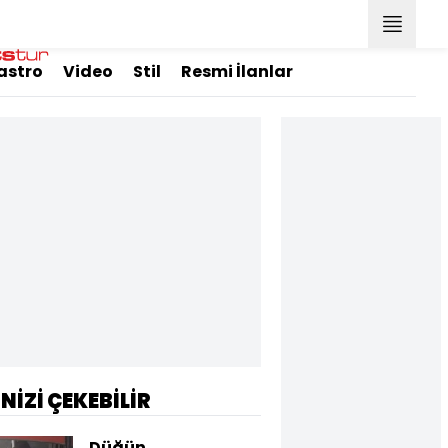
astro
Video
Stil
Resmi İlanlar
İNİZİ ÇEKEBİLİR
Düğün