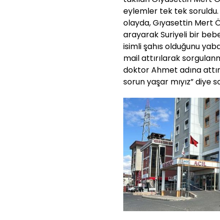
eylemler tek tek soruldu
olayda, Gıyasettin Mert Ö
arayarak Suriyeli bir bebe
isimli şahıs olduğunu yaba
mail attırılarak sorgulanm
doktor Ahmet adına attır
sorun yaşar mıyız” diye s