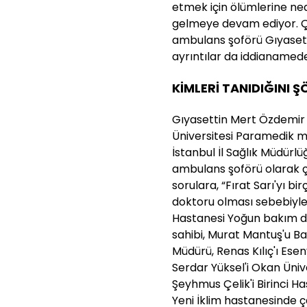
etmek için ölümlerine nede
gelmeye devam ediyor. Çe
ambulans şoförü Gıyasetti
ayrıntılar da iddianamede
KİMLERİ TANIDIĞINI Ş
Gıyasettin Mert Özdemir i
Üniversitesi Paramedik m
İstanbul İl Sağlık Müdürl
ambulans şoförü olarak ça
sorulara, “Fırat Sarı'yı 
doktoru olması sebebiyle
Hastanesi Yoğun bakım dok
sahibi, Murat Mantuş'u Ba
Müdürü, Renas Kılıç'ı Es
Serdar Yüksel'i Okan Üni
Şeyhmus Çelik'i Birinci H
Yeni İklim hastanesinde 