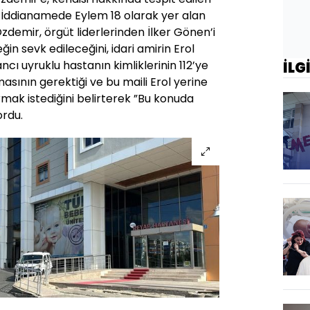
. İddianamede Eylem 18 olarak yer alan
zdemir, örgüt liderlerinden İlker Gönen’i
ğin sevk edileceğini, idari amirin Erol
ncı uyruklu hastanın kimliklerinin 112’ye
İLG
asının gerektiği ve bu maili Erol yerine
mak istediğini belirterek ”Bu konuda
ordu.