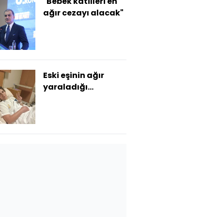
"Bebek katilleri en
ağır cezayı alacak"
Eski eşinin ağır
yaraladığı
Özge'den iyi haber