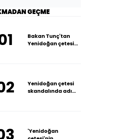
KMADAN GEÇME
01
Bakan Tunç'tan
Yenidoğan çetesi
soruşturması
açıklaması
02
Yenidoğan çetesi
skandalında adı
geçen hastane
taşlandı
03
'Yenidoğan
çetesi'nin