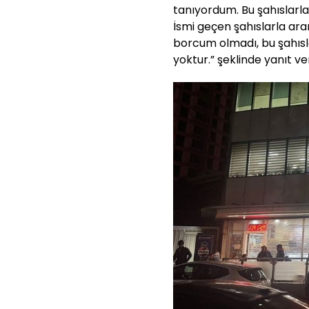
tanıyordum. Bu şahıslarl
İsmi geçen şahıslarla aram
borcum olmadı, bu şahısla
yoktur.” şeklinde yanıt ver