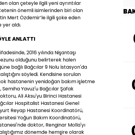
n olan çeteyle ilgili yeni ayrıntılar
tenin önemli isimlerinden biri olan
BA
n Mert Özdemir’le ilgili şoke eden
 yer aldı.
ÖYLE ANLATTI
fadesinde, 2016 yılında Nişantaşı
ezunu olduğunu belirterek halen
üğüne bağlı Bağcılar 9 Nolu İstasyon'da
lıştığını söyledi. Kendisine sorulan
birçok hastanenin yenidoğan bakım işletme
, Semiha Yavuz'u Bağcılar Şafak
toru, Ali Aksu'yu Birinci Hastanesi
ğcılar Hospitalist Hastanesi Genel
enyurt Reyap Hastanesi Koordinatörü,
versitesi Yoğun Bakım Koordinatörü,
astanesi'nde doktor, Renginar Molla'yı
çalıştığımız dönemde hemşire olarak