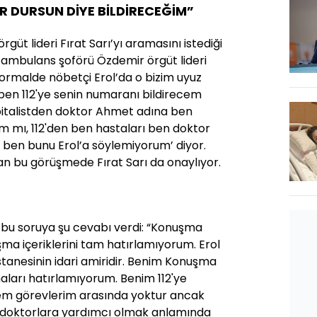
R DURSUN DİYE BİLDİRECEĞİM”
örgüt lideri Fırat Sarı’yı aramasını istediği
ne ambulans şoförü Özdemir örgüt lideri
normalde nöbetçi Erol’da o bizim uyuz
 ben 112'ye senin numaranı bildirecem
pitalistden doktor Ahmet adına ben
mı, 112'den ben hastaları ben doktor
ben bunu Erol’a söylemiyorum’ diyor.
lan bu görüşmede Fırat Sarı da onaylıyor.
bu soruya şu cevabı verdi: “Konuşma
şma içeriklerini tam hatırlamıyorum. Erol
astanesinin idari amiridir. Benim Konuşma
aları hatırlamıyorum. Benim 112'ye
em görevlerim arasında yoktur ancak
ve doktorlara yardımcı olmak anlamında