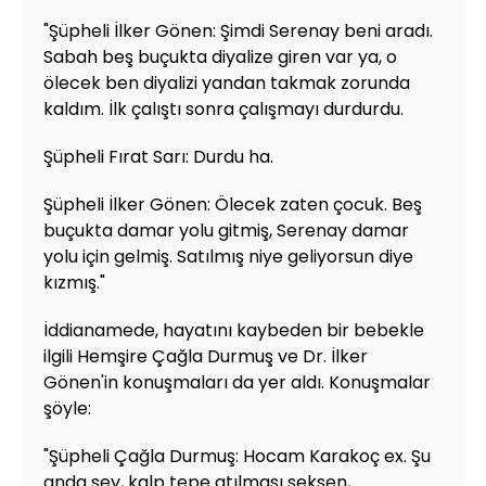
"Şüpheli İlker Gönen: Şimdi Serenay beni aradı.
Sabah beş buçukta diyalize giren var ya, o
ölecek ben diyalizi yandan takmak zorunda
kaldım. İlk çalıştı sonra çalışmayı durdurdu.
Şüpheli Fırat Sarı: Durdu ha.
Şüpheli İlker Gönen: Ölecek zaten çocuk. Beş
buçukta damar yolu gitmiş, Serenay damar
yolu için gelmiş. Satılmış niye geliyorsun diye
kızmış."
İddianamede, hayatını kaybeden bir bebekle
ilgili Hemşire Çağla Durmuş ve Dr. İlker
Gönen'in konuşmaları da yer aldı. Konuşmalar
şöyle:
"Şüpheli Çağla Durmuş: Hocam Karakoç ex. Şu
anda şey, kalp tepe atılması seksen,