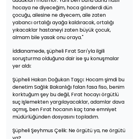
dudakları mosmor. Yani ben bunu daha nasıl
hocaya ne diyeceğim, hoca gönderdi dün
çocuğu, ailesine ne diyecem, aile zaten
yabancı ortalığı ayağa kaldıracak, ortalığı
yıkacaklar hastaneyi zaten büyük çocuk,
almam bile yasak onu oraya."
İddianamede, şüpheli Fırat Sarı'yla ilgili
soruşturma olduğuna dair ise şu konuşmalar
yer aldı:
Şüpheli Hakan Doğukan Taşçı: Hocam şimdi bu
denetim Sağlık Bakanlığı falan fasa fiso, benim
korktuğum şey bu değil, Fırat hocayı örgütlü
suç işlemekten yargılayacaklar, adamlar dava
açmış, ben Fırat hocanın kaç tane emniyet
müdürlüğünden dosyasını topladım.
Şüpheli Şeyhmus Çelik: Ne örgütü ya, ne örgütü
ya?