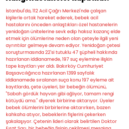
İstanbul'da, 112 Acil Çağrı Merkezi'nde çalışan
kişilerle ortak hareket ederek, bebek acil
hastalarını önceden anlaştıkları özel hastanelerin
yenidoğan ünitelerine sevk edip haksız kazanç elde
etmek için ölümlerine neden olan çeteyle ilgili yeni
ayrıntılar gelmeye devam ediyor. Yenidoğan çetesi
soruşturmasında 22'si tutuklu 47 şüpheli hakkında
hazırlanan iddianamede, 197 suç eylemine ilişkin
tape kayıtları yer aldı. Bakırköy Cumhuriyet
Başsavcılığınca hazırlanan 1399 sayfalık
iddianamede sıralanan suça konu 197 eyleme ait
kayıtlarda, çete üyeleri, bir bebeğin ölümünü,
"Sabah gördük hayvan gibi ağlıyor, tamam rengi
kötüydü ama." diyerek birbirine aktarıyor. Üyeler
bebek ölümlerini birbirlerine aktarırken, bazen
kahkaha atıyor, bebeklerin fişlerini çekerken
şakalaşıyor. Çetenin lideri olarak belirtilen Doktor
Fırat Sarı, bir bebeğin fişinin çekilmesi mesajına