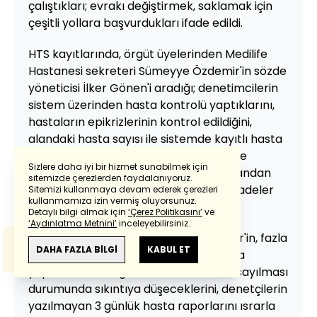
çalıştıkları; evrakı değiştirmek, saklamak için
çeşitli yollara başvurdukları ifade edildi.
HTS kayıtlarında, örgüt üyelerinden Medilife
Hastanesi sekreteri Sümeyye Özdemir'in sözde
yöneticisi İlker Gönen'i aradığı; denetimcilerin
sistem üzerinden hasta kontrolü yaptıklarını,
hastaların epikrizlerinin kontrol edildiğini,
alandaki hasta sayısı ile sistemde kayıtlı hasta
sayısının uyumsuz olduğunu, bu nedenle
Sizlere daha iyi bir hizmet sunabilmek için
denetçiler geldiğinde bazı hastaları alandan
sitemizde çerezlerden faydalanıyoruz.
çıkartıp sakladıklarını ilettiğine ilişkin ifadeler
Sitemizi kullanmaya devam ederek çerezleri
Powered by
Translate
kullanmamıza izin vermiş oluyorsunuz.
yer aldı.
Detaylı bilgi almak için
‘Çerez Politikasını’
ve
‘Aydınlatma Metnini’
inceleyebilirsiniz.
Bu görüşmenin devamında ise Özdemir'in, fazla
Bu çeviride
Google Translete
kullanılmıştır.
Anlam ve çeviri hatalarından
haberturk.com
DAHA FAZLA BİLGİ
KABUL ET
hasta sayısını ekran üzerinden oynama
sorumlu değildir.
yaparak düzelttiğini ancak kuvözlerin sayılması
durumunda sıkıntıya düşeceklerini, denetçilerin
yazılmayan 3 günlük hasta raporlarını ısrarla