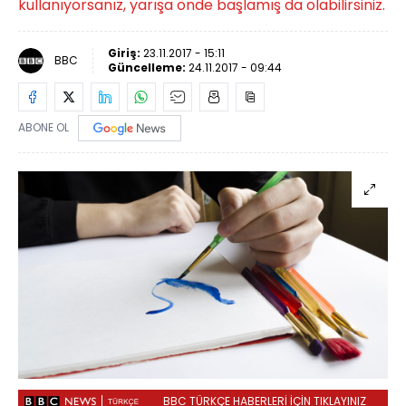
kullanıyorsanız, yarışa önde başlamış da olabilirsiniz.
Giriş:
23.11.2017 - 15:11
BBC
Güncelleme:
24.11.2017 - 09:44
ABONE OL
BBC TÜRKÇE HABERLERİ İÇİN TIKLAYINIZ