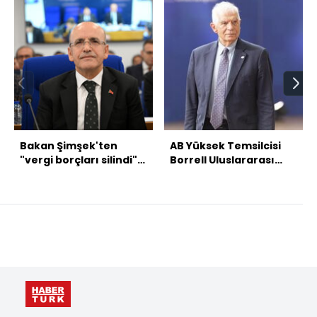
Bakan Şimşek'ten
AB Yüksek Temsilcisi
"vergi borçları silindi"
Borrell Uluslararası
iddialarına yanıt
Ceza Mahkemesi'nin
kararını değerlendirdi