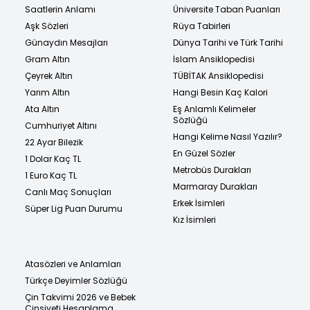
Saatlerin Anlamı
Üniversite Taban Puanları
Aşk Sözleri
Rüya Tabirleri
Günaydın Mesajları
Dünya Tarihi ve Türk Tarihi
Gram Altın
İslam Ansiklopedisi
Çeyrek Altın
TÜBİTAK Ansiklopedisi
Yarım Altın
Hangi Besin Kaç Kalori
Ata Altın
Eş Anlamlı Kelimeler
Sözlüğü
Cumhuriyet Altını
Hangi Kelime Nasıl Yazılır?
22 Ayar Bilezik
En Güzel Sözler
1 Dolar Kaç TL
Metrobüs Durakları
1 Euro Kaç TL
Marmaray Durakları
Canlı Maç Sonuçları
Erkek İsimleri
Süper Lig Puan Durumu
Kız İsimleri
Atasözleri ve Anlamları
Türkçe Deyimler Sözlüğü
Çin Takvimi 2026 ve Bebek
Cinsiyeti Hesaplama