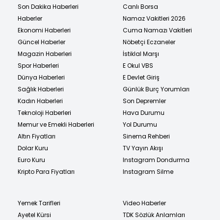
Son Dakika Haberleri
Canlı Borsa
Haberler
Namaz Vakitleri 2026
Ekonomi Haberleri
Cuma Namazı Vakitleri
Güncel Haberler
Nöbetçi Eczaneler
Magazin Haberleri
İstiklal Marşı
Spor Haberleri
E Okul VBS
Dünya Haberleri
E Devlet Giriş
Sağlık Haberleri
Günlük Burç Yorumları
Kadın Haberleri
Son Depremler
Teknoloji Haberleri
Hava Durumu
Memur ve Emekli Haberleri
Yol Durumu
Altın Fiyatları
Sinema Rehberi
Dolar Kuru
TV Yayın Akışı
Euro Kuru
Instagram Dondurma
Kripto Para Fiyatları
Instagram Silme
Yemek Tarifleri
Video Haberler
Ayetel Kürsi
TDK Sözlük Anlamları