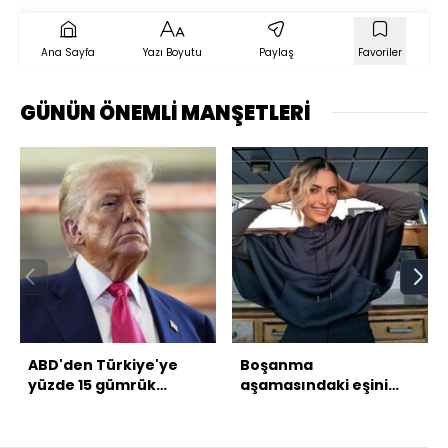
Ana Sayfa
Yazı Boyutu
Paylaş
Favoriler
GÜNÜN ÖNEMLİ MANŞETLERİ
ABD'den Türkiye'ye
Boşanma
yüzde 15 gümrük
aşamasındaki eşini
vergisi
öldürdü, ihbara gelen
bekçiyi yaraladı