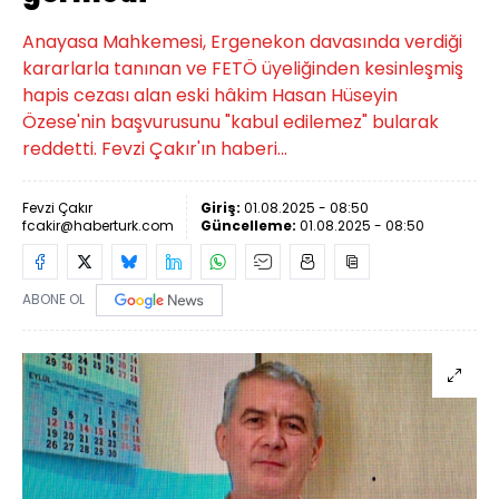
Anayasa Mahkemesi, Ergenekon davasında verdiği
kararlarla tanınan ve FETÖ üyeliğinden kesinleşmiş
hapis cezası alan eski hâkim Hasan Hüseyin
Özese'nin başvurusunu "kabul edilemez" bularak
reddetti. Fevzi Çakır'ın haberi...
Fevzi Çakır
Giriş:
01.08.2025 - 08:50
fcakir@haberturk.com
Güncelleme:
01.08.2025 - 08:50
ABONE OL