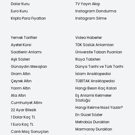
Dolar Kuru
TV Yayın Akışı
Euro Kuru
Instagram Dondurma
Kripto Para Fiyatları
Instagram Silme
Yemek Tarifleri
Video Haberler
Ayetel Kürsi
TDK Sözlük Anlamları
Saatlerin Anlamı
Üniversite Taban Puanları
Aşk Sözleri
Rüya Tabirleri
Günaydın Mesajları
Dünya Tarihi ve Türk Tarihi
Gram Altın
İslam Ansiklopedisi
Çeyrek Altın
TÜBİTAK Ansiklopedisi
Yarım Altın
Hangi Besin Kaç Kalori
Ata Altın
Eş Anlamlı Kelimeler
Sözlüğü
Cumhuriyet Altını
Hangi Kelime Nasıl Yazılır?
22 Ayar Bilezik
En Güzel Sözler
1 Dolar Kaç TL
Metrobüs Durakları
1 Euro Kaç TL
Marmaray Durakları
Canlı Maç Sonuçları