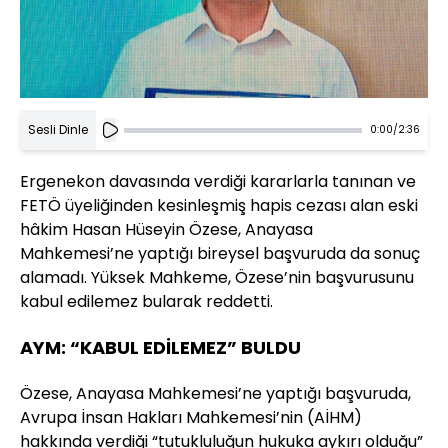
Sesli Dinle
0:00
/
2:36
Ergenekon davasında verdiği kararlarla tanınan ve
FETÖ üyeliğinden kesinleşmiş hapis cezası alan eski
hâkim Hasan Hüseyin Özese, Anayasa
Mahkemesi’ne yaptığı bireysel başvuruda da sonuç
alamadı. Yüksek Mahkeme, Özese’nin başvurusunu
kabul edilemez bularak reddetti.
AYM: “KABUL EDİLEMEZ” BULDU
Özese, Anayasa Mahkemesi’ne yaptığı başvuruda,
Avrupa İnsan Hakları Mahkemesi’nin (AİHM)
hakkında verdiği “tutukluluğun hukuka aykırı olduğu”