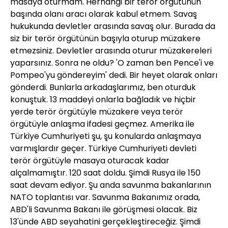
masaya oturmam. Herhangi bir terör örgütünün
başında olanı aracı olarak kabul etmem. Savaş
hukukunda devletler arasında savaş olur. Burada da
siz bir terör örgütünün başıyla oturup müzakere
etmezsiniz. Devletler arasında oturur müzakereleri
yaparsınız. Sonra ne oldu? 'O zaman ben Pence'i ve
Pompeo'yu göndereyim' dedi. Bir heyet olarak onları
gönderdi. Bunlarla arkadaşlarımız, ben oturduk
konuştuk. 13 maddeyi onlarla bağladık ve hiçbir
yerde terör örgütüyle müzakere veya terör
örgütüyle anlaşma ifadesi geçmez. Amerika ile
Türkiye Cumhuriyeti şu, şu konularda anlaşmaya
varmışlardır geçer. Türkiye Cumhuriyeti devleti
terör örgütüyle masaya oturacak kadar
alçalmamıştır. 120 saat doldu. Şimdi Rusya ile 150
saat devam ediyor. Şu anda savunma bakanlarının
NATO toplantısı var. Savunma Bakanımız orada,
ABD'li Savunma Bakanı ile görüşmesi olacak. Biz
13'ünde ABD seyahatini gerçekleştireceğiz. Şimdi