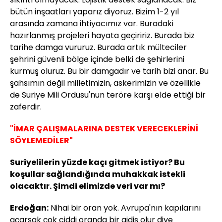
bütün inşaatları yaparız diyoruz. Bizim 1-2 yıl
arasında zamana ihtiyacımız var. Buradaki
hazırlanmış projeleri hayata geçiririz. Burada biz
tarihe damga vururuz. Burada artık mülteciler
şehrini güvenli bölge içinde belki de şehirlerini
kurmuş oluruz. Bu bir damgadır ve tarih bizi anar. Bu
şahsımın değil milletimizin, askerimizin ve özellikle
de Suriye Mili Ordusu'nun teröre karşı elde ettiği bir
zaferdir.
"İMAR ÇALIŞMALARINA DESTEK VERECEKLERİNİ
SÖYLEMEDİLER"
Suriyelilerin yüzde kaçı gitmek istiyor? Bu
koşullar sağlandığında muhakkak istekli
olacaktır. Şimdi elimizde veri var mı?
Erdoğan:
Nihai bir oran yok. Avrupa'nın kapılarını
açarsak çok ciddi oranda bir gidiş olur diye