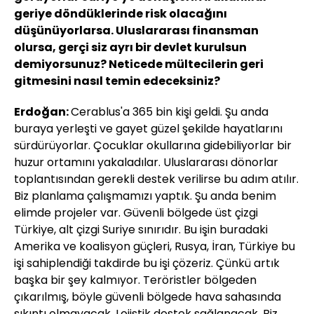
geriye döndüklerinde risk olacağını
düşünüyorlarsa. Uluslararası finansman
olursa, gerçi siz ayrı bir devlet kurulsun
demiyorsunuz? Neticede mültecilerin geri
gitmesini nasıl temin edeceksiniz?
Erdoğan:
Cerablus'a 365 bin kişi geldi. Şu anda
buraya yerleşti ve gayet güzel şekilde hayatlarını
sürdürüyorlar. Çocuklar okullarına gidebiliyorlar bir
huzur ortamını yakaladılar. Uluslararası dönorlar
toplantısından gerekli destek verilirse bu adım atılır.
Biz planlama çalışmamızı yaptık. Şu anda benim
elimde projeler var. Güvenli bölgede üst çizgi
Türkiye, alt çizgi Suriye sınırıdır. Bu işin buradaki
Amerika ve koalisyon güçleri, Rusya, İran, Türkiye bu
işi sahiplendiği takdirde bu işi çözeriz. Çünkü artık
başka bir şey kalmıyor. Teröristler bölgeden
çıkarılmış, böyle güvenli bölgede hava sahasında
sıkıntı olmayacak. Lojistik destek sağlanacak. Biz