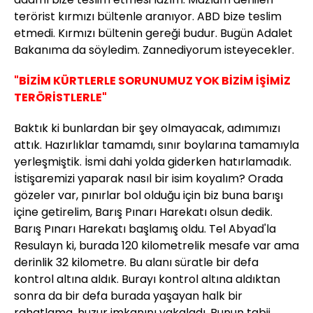
terörist kırmızı bültenle aranıyor. ABD bize teslim
etmedi. Kırmızı bültenin gereği budur. Bugün Adalet
Bakanıma da söyledim. Zannediyorum isteyecekler.
"BİZİM KÜRTLERLE SORUNUMUZ YOK BİZİM İŞİMİZ
TERÖRİSTLERLE"
Baktık ki bunlardan bir şey olmayacak, adımımızı
attık. Hazırlıklar tamamdı, sınır boylarına tamamıyla
yerleşmiştik. İsmi dahi yolda giderken hatırlamadık.
İstişaremizi yaparak nasıl bir isim koyalım? Orada
gözeler var, pınırlar bol olduğu için biz buna barışı
içine getirelim, Barış Pınarı Harekatı olsun dedik.
Barış Pınarı Harekatı başlamış oldu. Tel Abyad'la
Resulayn ki, burada 120 kilometrelik mesafe var ama
derinlik 32 kilometre. Bu alanı süratle bir defa
kontrol altına aldık. Burayı kontrol altına aldıktan
sonra da bir defa burada yaşayan halk bir
rahatlama, huzur imkanını yakaladı. Bunun tabii