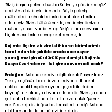
'Biz iş başına gelince bunları Suriye'ye göndereceğiz'
dedi. Ama biz böyle demedik. Böyle gelmiş
mültecileri, muhacirleri asla bombalara teslim
edemeyiz. Bizim kültürümüzde, medeniyetimizde
muhacir, ensar vardır. Arap Birliği İslam dünyasının
hiçbir meselesine cevap üretememiştir.
Rejimle ilişkimiz bizim istihbarat birimlerimiz
tarafından bir şekilde orada operasyon
yaptığımız için sürdürülüyor demişti. Rejimle
Rusya üzerinden mi iletişime devam edilecek?
Erdoğan:
Astana süreciyle ilgili olarak Rusya-İran-
Türkiye üçlüsü olarak devam ediyor. İstihbarat
noktasındaki tespitim aynen geçerlidir. Haber
kaynağımız olmaya devam edecektir. Bizim şu anda
çok daha temkinli hareket etme zorunluluğumuz
var. Ben rejimin doğrudan temsil edilmediği Astana
platformunda da bu görevi de rejimin