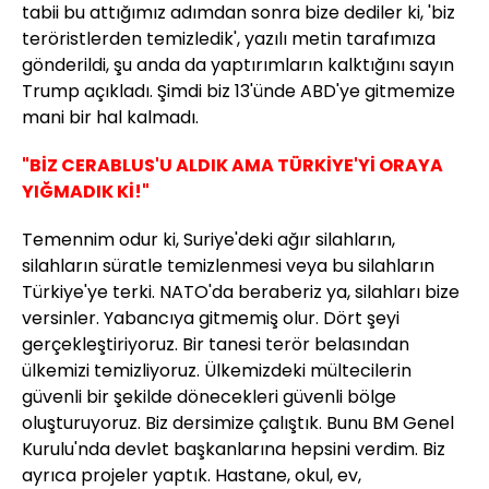
tabii bu attığımız adımdan sonra bize dediler ki, 'biz
teröristlerden temizledik', yazılı metin tarafımıza
gönderildi, şu anda da yaptırımların kalktığını sayın
Trump açıkladı. Şimdi biz 13'ünde ABD'ye gitmemize
mani bir hal kalmadı.
"BİZ CERABLUS'U ALDIK AMA TÜRKİYE'Yİ ORAYA
YIĞMADIK Kİ!"
Temennim odur ki, Suriye'deki ağır silahların,
silahların süratle temizlenmesi veya bu silahların
Türkiye'ye terki. NATO'da beraberiz ya, silahları bize
versinler. Yabancıya gitmemiş olur. Dört şeyi
gerçekleştiriyoruz. Bir tanesi terör belasından
ülkemizi temizliyoruz. Ülkemizdeki mültecilerin
güvenli bir şekilde dönecekleri güvenli bölge
oluşturuyoruz. Biz dersimize çalıştık. Bunu BM Genel
Kurulu'nda devlet başkanlarına hepsini verdim. Biz
ayrıca projeler yaptık. Hastane, okul, ev,