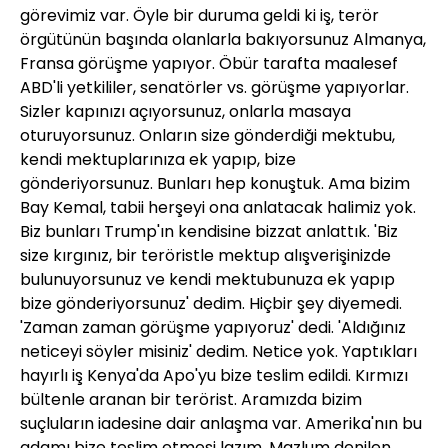
görevimiz var. Öyle bir duruma geldi ki iş, terör
örgütünün başında olanlarla bakıyorsunuz Almanya,
Fransa görüşme yapıyor. Öbür tarafta maalesef
ABD'li yetkililer, senatörler vs. görüşme yapıyorlar.
Sizler kapınızı açıyorsunuz, onlarla masaya
oturuyorsunuz. Onların size gönderdiği mektubu,
kendi mektuplarınıza ek yapıp, bize
gönderiyorsunuz. Bunları hep konuştuk. Ama bizim
Bay Kemal, tabii herşeyi ona anlatacak halimiz yok.
Biz bunları Trump'ın kendisine bizzat anlattık. 'Biz
size kırgınız, bir teröristle mektup alışverişinizde
bulunuyorsunuz ve kendi mektubunuza ek yapıp
bize gönderiyorsunuz' dedim. Hiçbir şey diyemedi.
'Zaman zaman görüşme yapıyoruz' dedi. 'Aldığınız
neticeyi söyler misiniz' dedim. Netice yok. Yaptıkları
hayırlı iş Kenya'da Apo'yu bize teslim edildi. Kırmızı
bültenle aranan bir terörist. Aramızda bizim
suçluların iadesine dair anlaşma var. Amerika'nın bu
adamı bize teslim etmesi lazım. Mazlum denilen