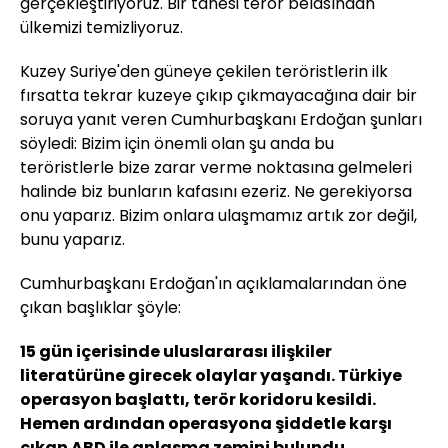
gerçekleştiriyoruz. Bir tanesi terör belasından
ülkemizi temizliyoruz.
Kuzey Suriye'den güneye çekilen teröristlerin ilk
fırsatta tekrar kuzeye çıkıp çıkmayacağına dair bir
soruya yanıt veren Cumhurbaşkanı Erdoğan şunları
söyledi: Bizim için önemli olan şu anda bu
teröristlerle bize zarar verme noktasına gelmeleri
halinde biz bunların kafasını ezeriz. Ne gerekiyorsa
onu yaparız. Bizim onlara ulaşmamız artık zor değil,
bunu yaparız.
Cumhurbaşkanı Erdoğan'ın açıklamalarından öne
çıkan başlıklar şöyle:
15 gün içerisinde uluslararası ilişkiler
literatürüne girecek olaylar yaşandı. Türkiye
operasyon başlattı, terör koridoru kesildi.
Hemen ardından operasyona şiddetle karşı
çıkan ABD ile anlaşma zemini bulundu.