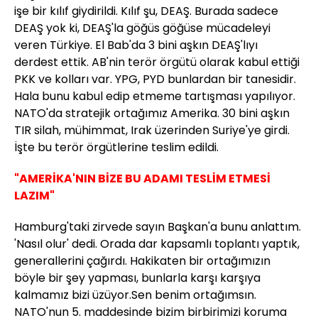
işe bir kılıf giydirildi. Kılıf şu, DEAŞ. Burada sadece
DEAŞ yok ki, DEAŞ'la göğüs göğüse mücadeleyi
veren Türkiye. El Bab'da 3 bini aşkın DEAŞ'lıyı
derdest ettik. AB'nin terör örgütü olarak kabul ettiği
PKK ve kolları var. YPG, PYD bunlardan bir tanesidir.
Hala bunu kabul edip etmeme tartışması yapılıyor.
NATO'da stratejik ortağımız Amerika. 30 bini aşkın
TIR silah, mühimmat, Irak üzerinden Suriye'ye girdi.
İşte bu terör örgütlerine teslim edildi.
"AMERİKA'NIN BİZE BU ADAMI TESLİM ETMESİ
LAZIM"
Hamburg'taki zirvede sayın Başkan'a bunu anlattım.
'Nasıl olur' dedi. Orada dar kapsamlı toplantı yaptık,
generallerini çağırdı. Hakikaten bir ortağımızın
böyle bir şey yapması, bunlarla karşı karşıya
kalmamız bizi üzüyor.Sen benim ortağımsın.
NATO'nun 5. maddesinde bizim birbirimizi koruma