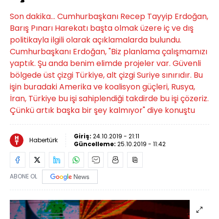
Son dakika... Cumhurbaşkanı Recep Tayyip Erdoğan,
Barış Pınarı Harekatı başta olmak üzere iç ve dış
politikayla ilgili olarak açıklamalarda bulundu.
Cumhurbaşkanı Erdoğan, "Biz planlama çalışmamızı
yaptık. Şu anda benim elimde projeler var. Güvenli
bölgede üst çizgi Türkiye, alt çizgi Suriye sınırıdır. Bu
işin buradaki Amerika ve koalisyon güçleri, Rusya,
İran, Türkiye bu işi sahiplendiği takdirde bu işi çözeriz.
Çünkü artık başka bir şey kalmıyor" diye konuştu
Giriş:
24.10.2019 - 21:11
Habertürk
Güncelleme:
25.10.2019 - 11:42
ABONE OL