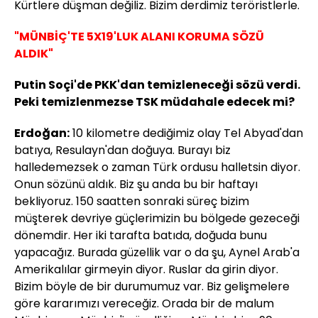
Kürtlere düşman değiliz. Bizim derdimiz teröristlerle.
"MÜNBİÇ'TE 5X19'LUK ALANI KORUMA SÖZÜ
ALDIK"
Putin Soçi'de PKK'dan temizleneceği sözü verdi.
Peki temizlenmezse TSK müdahale edecek mi?
Erdoğan:
10 kilometre dediğimiz olay Tel Abyad'dan
batıya, Resulayn'dan doğuya. Burayı biz
halledemezsek o zaman Türk ordusu halletsin diyor.
Onun sözünü aldık. Biz şu anda bu bir haftayı
bekliyoruz. 150 saatten sonraki süreç bizim
müşterek devriye güçlerimizin bu bölgede gezeceği
dönemdir. Her iki tarafta batıda, doğuda bunu
yapacağız. Burada güzellik var o da şu, Aynel Arab'a
Amerikalılar girmeyin diyor. Ruslar da girin diyor.
Bizim böyle de bir durumumuz var. Biz gelişmelere
göre kararımızı vereceğiz. Orada bir de malum