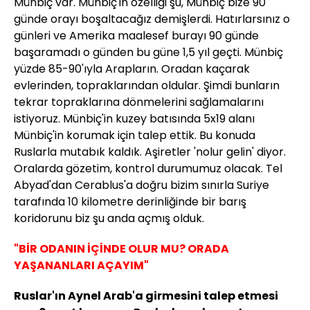
Münbiç var. Münbiç'in özelliği şu, Münbiç bize 90
günde orayı boşaltacağız demişlerdi. Hatırlarsınız o
günleri ve Amerika maalesef burayı 90 günde
başaramadı o günden bu güne 1,5 yıl geçti. Münbiç
yüzde 85-90'ıyla Arapların. Oradan kaçarak
evlerinden, topraklarından oldular. Şimdi bunların
tekrar topraklarına dönmelerini sağlamalarını
istiyoruz. Münbiç'in kuzey batısında 5x19 alanı
Münbiç'in korumak için talep ettik. Bu konuda
Ruslarla mutabık kaldık. Aşiretler 'nolur gelin' diyor.
Oralarda gözetim, kontrol durumumuz olacak. Tel
Abyad'dan Cerablus'a doğru bizim sınırla Suriye
tarafında 10 kilometre derinliğinde bir barış
koridorunu biz şu anda açmış olduk.
"BİR ODANIN İÇİNDE OLUR MU? ORADA
YAŞANANLARI AÇAYIM"
Ruslar'ın Aynel Arab'a girmesini talep etmesi