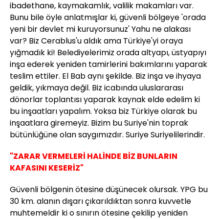
ibadethane, kaymakamlık, valilik makamları var.
Bunu bile öyle anlatmışlar ki, güvenli bölgeye 'orada
yeni bir devlet mi kuruyorsunuz' Yahu ne alakası
var? Biz Cerablus'u aldık ama Türkiye'yi oraya
yığmadık ki! Belediyelerimiz orada altyapı, üstyapıyı
inşa ederek yeniden tamirlerini bakımlarını yaparak
teslim ettiler. El Bab aynı şekilde. Biz inşa ve ihyaya
geldik, yıkmaya değil. Biz icabında uluslararası
dönorlar toplantısı yaparak kaynak elde edelim ki
bu inşaatları yapalım. Yoksa biz Türkiye olarak bu
inşaatlara giremeyiz. Bizim bu Suriye'nin toprak
bütünlüğüne olan saygımızdır. Suriye Suriyelilerindir.
"ZARAR VERMELERİ HALİNDE BİZ BUNLARIN
KAFASINI KESERİZ"
Güvenli bölgenin ötesine düşünecek olursak. YPG bu
30 km. alanın dışarı çıkarıldıktan sonra kuvvetle
muhtemeldir ki o sınırın ötesine çekilip yeniden