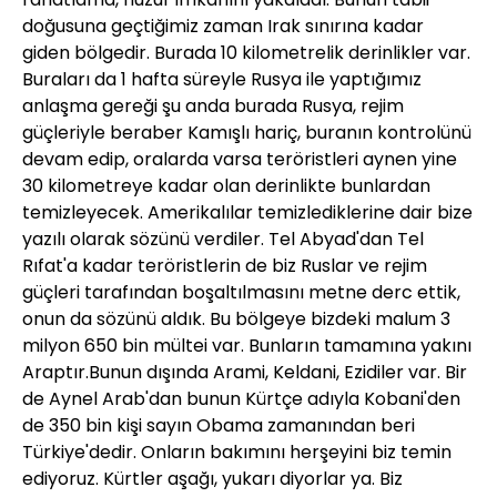
doğusuna geçtiğimiz zaman Irak sınırına kadar
giden bölgedir. Burada 10 kilometrelik derinlikler var.
Buraları da 1 hafta süreyle Rusya ile yaptığımız
anlaşma gereği şu anda burada Rusya, rejim
güçleriyle beraber Kamışlı hariç, buranın kontrolünü
devam edip, oralarda varsa teröristleri aynen yine
30 kilometreye kadar olan derinlikte bunlardan
temizleyecek. Amerikalılar temizlediklerine dair bize
yazılı olarak sözünü verdiler. Tel Abyad'dan Tel
Rıfat'a kadar teröristlerin de biz Ruslar ve rejim
güçleri tarafından boşaltılmasını metne derc ettik,
onun da sözünü aldık. Bu bölgeye bizdeki malum 3
milyon 650 bin mültei var. Bunların tamamına yakını
Araptır.Bunun dışında Arami, Keldani, Ezidiler var. Bir
de Aynel Arab'dan bunun Kürtçe adıyla Kobani'den
de 350 bin kişi sayın Obama zamanından beri
Türkiye'dedir. Onların bakımını herşeyini biz temin
ediyoruz. Kürtler aşağı, yukarı diyorlar ya. Biz