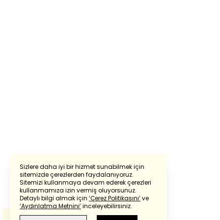
Sizlere daha iyi bir hizmet sunabilmek için
sitemizde çerezlerden faydalanıyoruz.
Sitemizi kullanmaya devam ederek çerezleri
Powered by
Translate
kullanmamıza izin vermiş oluyorsunuz.
Detaylı bilgi almak için
‘Çerez Politikasını’
ve
‘Aydınlatma Metnini’
inceleyebilirsiniz.
Bu çeviride
Google Translete
kullanılmıştır.