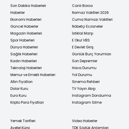
Son Dakika Haberleri
Canlı Borsa
Haberler
Namaz Vakitleri 2026
Ekonomi Haberleri
Cuma Namazı Vakitleri
Güncel Haberler
Nöbetçi Eczaneler
Magazin Haberleri
İstiklal Marşı
Spor Haberleri
E Okul VBS
Dünya Haberleri
E Devlet Giriş
Sağlık Haberleri
Günlük Burç Yorumları
Kadın Haberleri
Son Depremler
Teknoloji Haberleri
Hava Durumu
Memur ve Emekli Haberleri
Yol Durumu
Altın Fiyatları
Sinema Rehberi
Dolar Kuru
TV Yayın Akışı
Euro Kuru
Instagram Dondurma
Kripto Para Fiyatları
Instagram Silme
Yemek Tarifleri
Video Haberler
Ayetel Kürsi
TDK Sözlük Anlamları