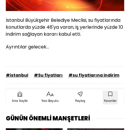
İstanbul Büyükşehir Belediye Meclisi, su fiyatlarında
konutlarda yüzde 46'ya varan, iş yerlerinde yüzde 10
indirim sağlayan kararı kabul etti.
Ayrıntılar gelecek...
#istanbul
#Su fiyatları
#su fiyatlarına indirim
#
Ana Sayfa
Yazı Boyutu
Paylaş
Favoriler
GÜNÜN ÖNEMLİ MANŞETLERİ