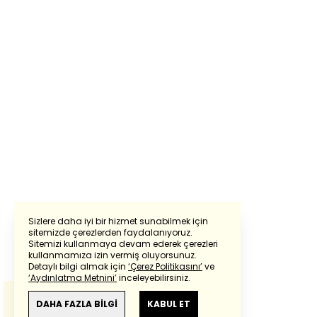
Sizlere daha iyi bir hizmet sunabilmek için
sitemizde çerezlerden faydalanıyoruz.
Sitemizi kullanmaya devam ederek çerezleri
Powered by
Translate
kullanmamıza izin vermiş oluyorsunuz.
Detaylı bilgi almak için
‘Çerez Politikasını’
ve
‘Aydınlatma Metnini’
inceleyebilirsiniz.
Bu çeviride
Google Translete
kullanılmıştır.
Anlam ve çeviri hatalarından
haberturk.com
DAHA FAZLA BİLGİ
KABUL ET
sorumlu değildir.