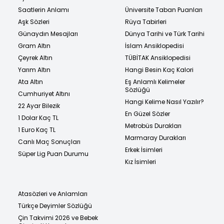
Saatlerin Anlamı
Üniversite Taban Puanları
Aşk Sözleri
Rüya Tabirleri
Günaydın Mesajları
Dünya Tarihi ve Türk Tarihi
Gram Altın
İslam Ansiklopedisi
Çeyrek Altın
TÜBİTAK Ansiklopedisi
Yarım Altın
Hangi Besin Kaç Kalori
Ata Altın
Eş Anlamlı Kelimeler
Sözlüğü
Cumhuriyet Altını
Hangi Kelime Nasıl Yazılır?
22 Ayar Bilezik
En Güzel Sözler
1 Dolar Kaç TL
Metrobüs Durakları
1 Euro Kaç TL
Marmaray Durakları
Canlı Maç Sonuçları
Erkek İsimleri
Süper Lig Puan Durumu
Kız İsimleri
Atasözleri ve Anlamları
Türkçe Deyimler Sözlüğü
Çin Takvimi 2026 ve Bebek