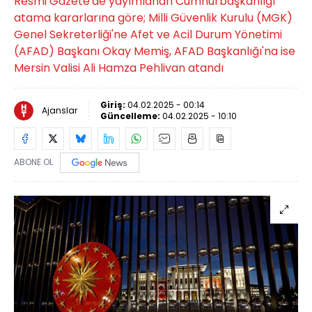
Resmi Gazete'de yayımlanan Cumhurbaşkanlığı
atama kararlarına göre; Milli Güvenlik Kurulu (MGK)
Genel Sekreterliği'ne Afet ve Acil Durum Yönetimi
(AFAD) Başkanı Okay Memiş, AFAD Başkanlığı'na ise
Mersin Valisi Ali Hamza Pehlivan atandı
Giriş:
04.02.2025 - 00:14
Ajanslar
Güncelleme:
04.02.2025 - 10:10
ABONE OL