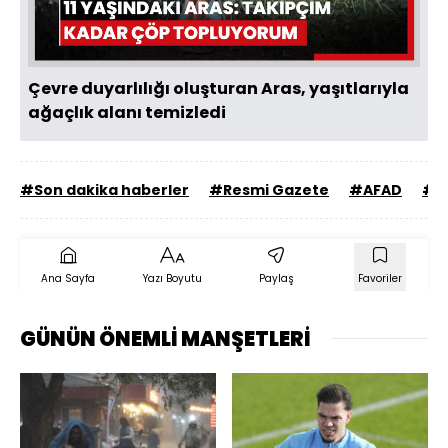
Oynat
Çevre duyarlılığı oluşturan Aras, yaşıtlarıyla
ağaçlık alanı temizledi
#Son dakika haberler
#Resmi Gazete
#AFAD
#M
Ana Sayfa
Yazı Boyutu
Paylaş
Favoriler
GÜNÜN ÖNEMLİ MANŞETLERİ