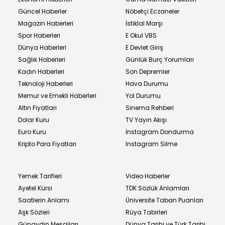
Güncel Haberler
Nöbetçi Eczaneler
Magazin Haberleri
İstiklal Marşı
Spor Haberleri
E Okul VBS
Dünya Haberleri
E Devlet Giriş
Sağlık Haberleri
Günlük Burç Yorumları
Kadın Haberleri
Son Depremler
Teknoloji Haberleri
Hava Durumu
Memur ve Emekli Haberleri
Yol Durumu
Altın Fiyatları
Sinema Rehberi
Dolar Kuru
TV Yayın Akışı
Euro Kuru
Instagram Dondurma
Kripto Para Fiyatları
Instagram Silme
Yemek Tarifleri
Video Haberler
Ayetel Kürsi
TDK Sözlük Anlamları
Saatlerin Anlamı
Üniversite Taban Puanları
Aşk Sözleri
Rüya Tabirleri
Günaydın Mesajları
Dünya Tarihi ve Türk Tarihi