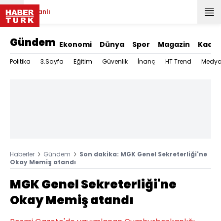
Canlı
Gündem
Ekonomi
Dünya
Spor
Magazin
Kadın
Politika
3.Sayfa
Eğitim
Güvenlik
İnanç
HT Trend
Medy
Haberler
Gündem
Son dakika: MGK Genel Sekreterliği'ne
Okay Memiş atandı
MGK Genel Sekreterliği'ne
Okay Memiş atandı