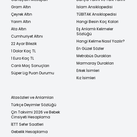
Gram Altın
İslam Ansiklopedisi
Çeyrek Altın
TÜBİTAK Ansiklopedisi
Yarım Altın
Hangi Besin Kaç Kalori
Ata Altın
Eş Anlamlı Kelimeler
Sözlüğü
Cumhuriyet Altını
Hangi Kelime Nasıl Yazılır?
22 Ayar Bilezik
En Güzel Sözler
1 Dolar Kaç TL
Metrobüs Durakları
1 Euro Kaç TL
Marmaray Durakları
Canlı Maç Sonuçları
Erkek İsimleri
Süper Lig Puan Durumu
Kız İsimleri
Atasözleri ve Anlamları
Türkçe Deyimler Sözlüğü
Çin Takvimi 2026 ve Bebek
Cinsiyeti Hesaplama
İETT Sefer Saatleri
Gebelik Hesaplama