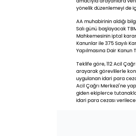
amacıyla arayanlara veril
yönelik düzenlemeyi de iç
AA muhabirinin aldığı bilg
Salı günü başlayacak TB
Mahkemesinin iptal karar
Kanunlar ile 375 Sayılı 
Yapılmasına Dair Kanun Te
Teklife göre, 112 Acil Ça
arayarak görevlilerle kon
uygulanan idari para cezas
Acil Çağrı Merkezi'ne yap
giden ekiplerce tutanakla 
idari para cezası verilece