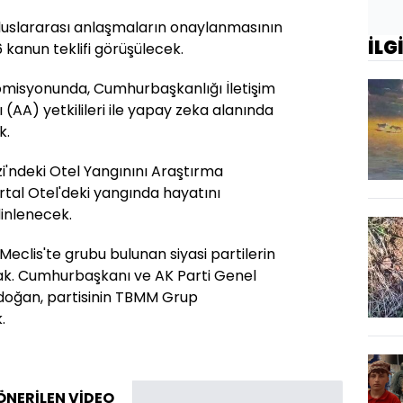
uluslararası anlaşmaların onaylanmasının
İLG
kanun teklifi görüşülecek.
misyonunda, Cumhurbaşkanlığı İletişim
 (AA) yetkilileri ile yapay zeka alanında
k.
'ndeki Otel Yangınını Araştırma
al Otel'deki yangında hayatını
dinlenecek.
Meclis'te grubu bulunan siyasi partilerin
cak. Cumhurbaşkanı ve AK Parti Genel
doğan, partisinin TBMM Grup
.
ÖNERİLEN VİDEO