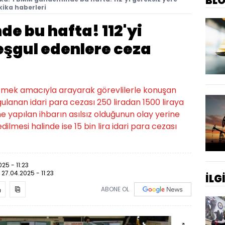
BL
kika haberleri
 bu hafta! 112'yi
eşgul edenlere ceza
 etmek amacıyla arayarak görevlilerle konuşan
ulanan idari para cezası 250 liradan 1500 liraya
ne yapılan ihbarın asılsız olduğunun olay yerine
ilmesi halinde ise 15 bin lira idari para cezası
25 - 11:23
:
27.04.2025 - 11:23
İLG
ABONE OL