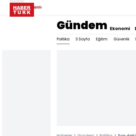
Canlı
Gündem
Ekonomi
Politika
3.Sayfa
Eğitim
Güvenlik
Haberler
Gündem
Politika
Son daki