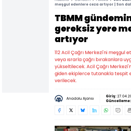
meşgul edenlere ceza artıyor | Son da
TBMM gündeminde
gereksiz yere m
artıyor
112 Acil Çağrı Merkezi'ni meşgul
veya ısrarla çağrı bırakanlara uyg
yükseltilecek. Acil Çağrı Merkezi'
giden ekiplerce tutanakla tespit ed
verilecek.
Giriş:
27.04.20
Anadolu Ajansı
Güncelleme