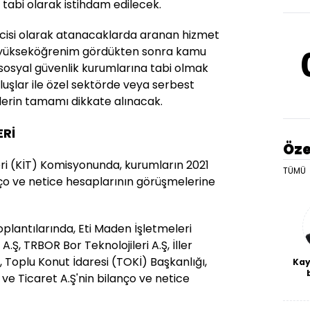
abi olarak istihdam edilecek.
isi olarak atanacaklarda aranan hizmet
ık yükseköğrenim gördükten sonra kamu
 sosyal güvenlik kurumlarına tabi olmak
uluşlar ile özel sektörde veya serbest
relerin tamamı dikkate alınacak.
Rİ
Öze
ri (KİT) Komisyonunda, kurumların 2021
TÜMÜ
anço ve netice hesaplarının görüşmelerine
plantılarında, Eti Maden İşletmeleri
.Ş, TRBOR Bor Teknolojileri A.Ş, İller
Toplu Konut İdaresi (TOKİ) Başkanlığı,
Kay
ve Ticaret A.Ş'nin bilanço ve netice
De
haf
a