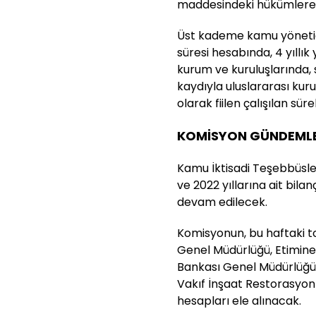
maddesindeki hükümlere t
Üst kademe kamu yönetic
süresi hesabında, 4 yıll
kurum ve kuruluşlarında,
kaydıyla uluslararası kur
olarak fiilen çalışılan sü
KOMİSYON GÜNDEMLE
Kamu İktisadi Teşebbüsle
ve 2022 yıllarına ait bil
devam edilecek.
Komisyonun, bu haftaki to
Genel Müdürlüğü, Etimine A
Bankası Genel Müdürlüğü, 
Vakıf İnşaat Restorasyon 
hesapları ele alınacak.