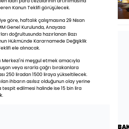
en idari para cezalarının artırılmasına
eren Kanun Teklifi görüşülecek.
iye göre, haftalık çalışmasına 29 Nisan
MM Genel Kurulunda, Anayasa
ları doğrultusunda hazırlanan Bazı
Kanun Hükmünde Kararnamede Değişiklik
klifi ele alınacak.
ğrı Merkezi'ni meşgul etmek amacıyla
uşan veya ısrarla çağrı bırakanlara
ı 250 liradan 1500 liraya yükseltilecek.
ılan ihbarın asılsız olduğunun olay yerine
tespit edilmesi halinde ise 15 bin lira
k.
BA