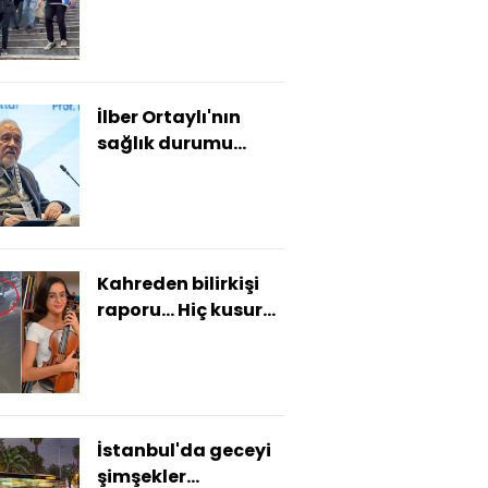
koca çiftin 23
milyon TL'sini
aldılar!
İlber Ortaylı'nın
sağlık durumu
açıklaması
Kahreden bilirkişi
raporu... Hiç kusuru
yokmuş!
İstanbul'da geceyi
şimşekler