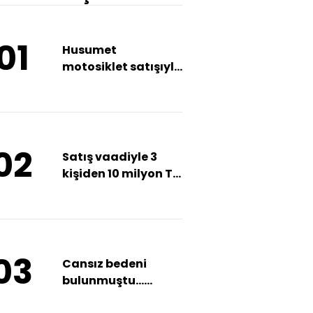
01
Husumet
motosiklet satışıyla
başladı! Çatışma
ve ölüm!
02
Satış vaadiyle 3
kişiden 10 milyon TL
aldı... O emlakçı
tutuklandı!
03
Cansız bedeni
bulunmuştu...
Kahreden an