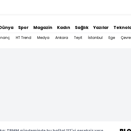
Dünya
Spor
Magazin
Kadın
Sağlık
Yazılar
Teknolo
İnanç
HT Trend
Medya
Ankara
Teyit
İstanbul
Ege
Çevre
ka: TBMM gündeminde bu hafta! 112'yi gereksiz yere