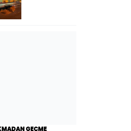
aydınlattı! Vatan
Caddesi'nde yol
çöktü!
KMADAN GEÇME