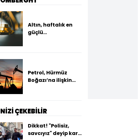
OOMBERGHT
Altın, haftalık en
güçlü
performansına
hazırlanıyor
Petrol, Hürmüz
Boğazı’na ilişkin
yeni kısıtlama
önerileriyle
yükselişini
sürdürdü
İNİZİ ÇEKEBİLİR
Dikkat! "Polisiz,
savcıyız" deyip karı