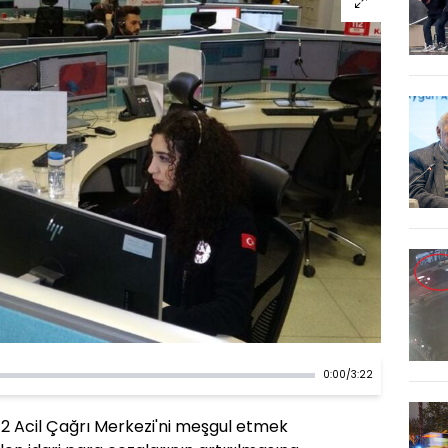
0:00
/
3:22
2 Acil Çağrı Merkezi'ni meşgul etmek