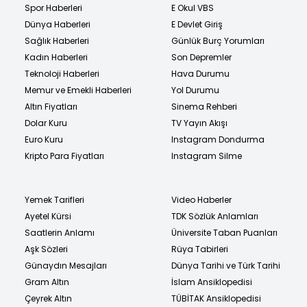
Spor Haberleri
E Okul VBS
Dünya Haberleri
E Devlet Giriş
Sağlık Haberleri
Günlük Burç Yorumları
Kadın Haberleri
Son Depremler
Teknoloji Haberleri
Hava Durumu
Memur ve Emekli Haberleri
Yol Durumu
Altın Fiyatları
Sinema Rehberi
Dolar Kuru
TV Yayın Akışı
Euro Kuru
Instagram Dondurma
Kripto Para Fiyatları
Instagram Silme
Yemek Tarifleri
Video Haberler
Ayetel Kürsi
TDK Sözlük Anlamları
Saatlerin Anlamı
Üniversite Taban Puanları
Aşk Sözleri
Rüya Tabirleri
Günaydın Mesajları
Dünya Tarihi ve Türk Tarihi
Gram Altın
İslam Ansiklopedisi
Çeyrek Altın
TÜBİTAK Ansiklopedisi