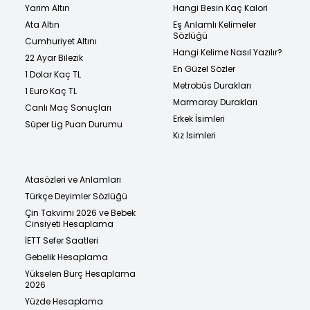
Yarım Altın
Hangi Besin Kaç Kalori
Ata Altın
Eş Anlamlı Kelimeler
Sözlüğü
Cumhuriyet Altını
Hangi Kelime Nasıl Yazılır?
22 Ayar Bilezik
En Güzel Sözler
1 Dolar Kaç TL
Metrobüs Durakları
1 Euro Kaç TL
Marmaray Durakları
Canlı Maç Sonuçları
Erkek İsimleri
Süper Lig Puan Durumu
Kız İsimleri
Atasözleri ve Anlamları
Türkçe Deyimler Sözlüğü
Çin Takvimi 2026 ve Bebek
Cinsiyeti Hesaplama
İETT Sefer Saatleri
Gebelik Hesaplama
Yükselen Burç Hesaplama
2026
Yüzde Hesaplama