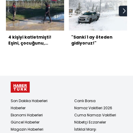
4 kişiyi katletmişti!
"Sanki 1 ay öteden
Eşini, çocuğunu,
gidiyoruz!"
kayınvalidesini de
öldürmüş!
Son Dakika Haberleri
Canlı Borsa
Haberler
Namaz Vakitleri 2026
Ekonomi Haberleri
Cuma Namazı Vakitleri
Güncel Haberler
Nöbetçi Eczaneler
Magazin Haberleri
İstiklal Marşı