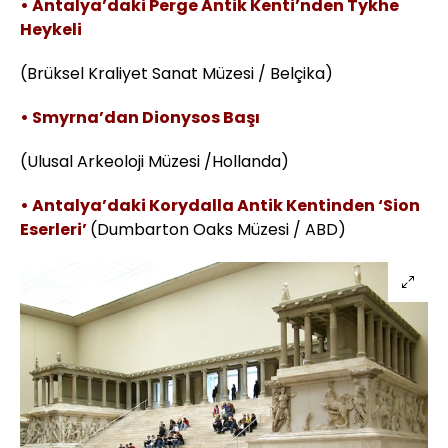
• Antalya’daki Perge Antik Kenti’nden Tykhe
Heykeli
(Brüksel Kraliyet Sanat Müzesi / Belçika)
• Smyrna’dan Dionysos Başı
(Ulusal Arkeoloji Müzesi /Hollanda)
• Antalya’daki Korydalla Antik Kentinden ‘Sion
Eserleri’
(Dumbarton Oaks Müzesi / ABD)