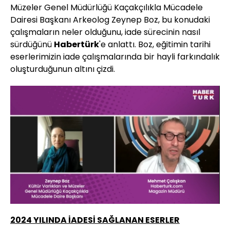
Müzeler Genel Müdürlüğü Kaçakçılıkla Mücadele
Dairesi Başkanı Arkeolog Zeynep Boz, bu konudaki
çalışmaların neler olduğunu, iade sürecinin nasıl
sürdüğünü
Habertürk
'e anlattı. Boz, eğitimin tarihi
eserlerimizin iade çalışmalarında bir hayli farkındalık
oluşturduğunun altını çizdi.
Yüklendi
:
1.28%
Sesi
Oynatma
Aç
Hızı
2024 YILINDA İADESİ SAĞLANAN ESERLER