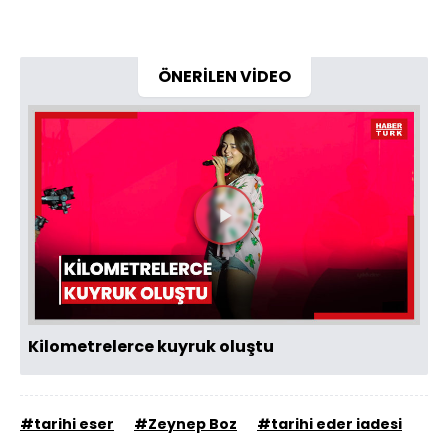
ÖNERİLEN VİDEO
Videoyu
Oynat
Kilometrelerce kuyruk oluştu
#tarihi eser
#Zeynep Boz
#tarihi eder iadesi