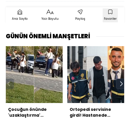
Ana Sayfa
Yazı Boyutu
Paylaş
Favoriler
GÜNÜN ÖNEMLİ MANŞETLERİ
Çocuğun önünde
Ortopedi servisine
'uzaklaştırma'
girdi! Hastanede
kararına rağmen!
kurşun yağmuru!