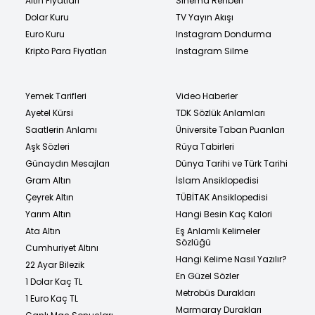
Altın Fiyatları
Sinema Rehberi
Dolar Kuru
TV Yayın Akışı
Euro Kuru
Instagram Dondurma
Kripto Para Fiyatları
Instagram Silme
Yemek Tarifleri
Video Haberler
Ayetel Kürsi
TDK Sözlük Anlamları
Saatlerin Anlamı
Üniversite Taban Puanları
Aşk Sözleri
Rüya Tabirleri
Günaydın Mesajları
Dünya Tarihi ve Türk Tarihi
Gram Altın
İslam Ansiklopedisi
Çeyrek Altın
TÜBİTAK Ansiklopedisi
Yarım Altın
Hangi Besin Kaç Kalori
Ata Altın
Eş Anlamlı Kelimeler
Sözlüğü
Cumhuriyet Altını
Hangi Kelime Nasıl Yazılır?
22 Ayar Bilezik
En Güzel Sözler
1 Dolar Kaç TL
Metrobüs Durakları
1 Euro Kaç TL
Marmaray Durakları