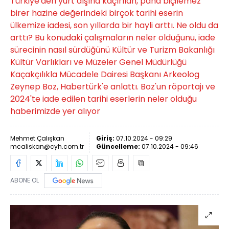
Türkiye'den yurt dışına kaçırılan, paha biçilemez
birer hazine değerindeki birçok tarihi eserin
ülkemize iadesi, son yıllarda bir hayli arttı. Ne oldu da
arttı? Bu konudaki çalışmaların neler olduğunu, iade
sürecinin nasıl sürdüğünü Kültür ve Turizm Bakanlığı
Kültür Varlıkları ve Müzeler Genel Müdürlüğü
Kaçakçılıkla Mücadele Dairesi Başkanı Arkeolog
Zeynep Boz, Habertürk'e anlattı. Boz'un röportajı ve
2024'te iade edilen tarihi eserlerin neler olduğu
haberimizde yer alıyor
Mehmet Çalışkan
Giriş:
07.10.2024 - 09:29
mcaliskan@cyh.com.tr
Güncelleme:
07.10.2024 - 09:46
ABONE OL