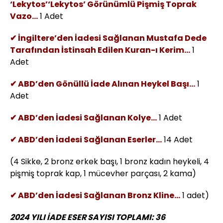
‘Lekytos’‘Lekytos’ Görünümlü Pişmiş Toprak
Vazo...
1 Adet
✔ İngiltere’den İadesi Sağlanan Mustafa Dede
Tarafından İstinsah Edilen Kuran-ı Kerim...
1
Adet
✔ ABD’den Gönüllü İade Alınan Heykel Başı...
1
Adet
✔ ABD’den İadesi Sağlanan Kolye...
1 Adet
✔ ABD’den İadesi Sağlanan Eserler...
14 Adet
(4 Sikke, 2 bronz erkek başı, 1 bronz kadın heykeli, 4
pişmiş toprak kap, 1 mücevher parçası, 2 kama)
✔ ABD’den İadesi Sağlanan Bronz Kline...
1 adet)
2024 YILI İADE ESER SAYISI TOPLAMI: 36