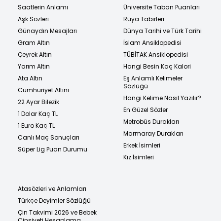
Saatlerin Anlamı
Üniversite Taban Puanları
Aşk Sözleri
Rüya Tabirleri
Günaydın Mesajları
Dünya Tarihi ve Türk Tarihi
Gram Altın
İslam Ansiklopedisi
Çeyrek Altın
TÜBİTAK Ansiklopedisi
Yarım Altın
Hangi Besin Kaç Kalori
Ata Altın
Eş Anlamlı Kelimeler
Sözlüğü
Cumhuriyet Altını
Hangi Kelime Nasıl Yazılır?
22 Ayar Bilezik
En Güzel Sözler
1 Dolar Kaç TL
Metrobüs Durakları
1 Euro Kaç TL
Marmaray Durakları
Canlı Maç Sonuçları
Erkek İsimleri
Süper Lig Puan Durumu
Kız İsimleri
Atasözleri ve Anlamları
Türkçe Deyimler Sözlüğü
Çin Takvimi 2026 ve Bebek
Cinsiyeti Hesaplama