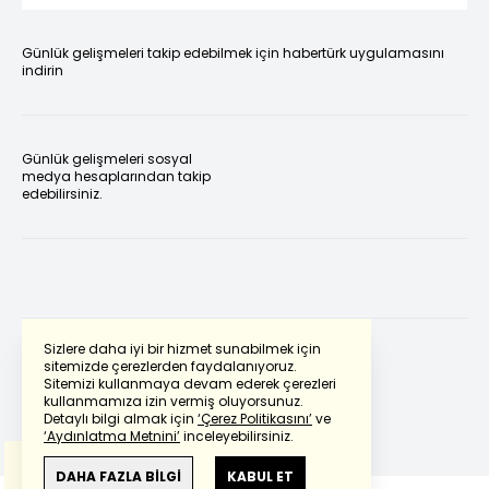
Günlük gelişmeleri takip edebilmek için habertürk uygulamasını
indirin
Günlük gelişmeleri sosyal
medya hesaplarından takip
edebilirsiniz.
Sizlere daha iyi bir hizmet sunabilmek için
sitemizde çerezlerden faydalanıyoruz.
Sitemizi kullanmaya devam ederek çerezleri
Powered by
Translate
kullanmamıza izin vermiş oluyorsunuz.
Detaylı bilgi almak için
‘Çerez Politikasını’
ve
‘Aydınlatma Metnini’
inceleyebilirsiniz.
Bu çeviride
Google Translete
kullanılmıştır.
Anlam ve çeviri hatalarından
haberturk.com
DAHA FAZLA BİLGİ
KABUL ET