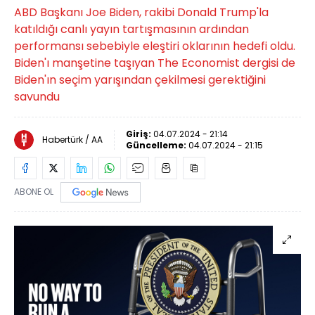
ABD Başkanı Joe Biden, rakibi Donald Trump'la
katıldığı canlı yayın tartışmasının ardından
performansı sebebiyle eleştiri oklarının hedefi oldu.
Biden'ı manşetine taşıyan The Economist dergisi de
Biden'ın seçim yarışından çekilmesi gerektiğini
savundu
Giriş:
04.07.2024 - 21:14
Habertürk / AA
Güncelleme:
04.07.2024 - 21:15
ABONE OL