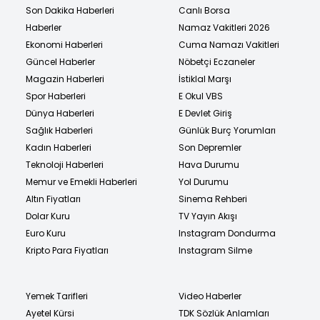
Son Dakika Haberleri
Canlı Borsa
Haberler
Namaz Vakitleri 2026
Ekonomi Haberleri
Cuma Namazı Vakitleri
Güncel Haberler
Nöbetçi Eczaneler
Magazin Haberleri
İstiklal Marşı
Spor Haberleri
E Okul VBS
Dünya Haberleri
E Devlet Giriş
Sağlık Haberleri
Günlük Burç Yorumları
Kadın Haberleri
Son Depremler
Teknoloji Haberleri
Hava Durumu
Memur ve Emekli Haberleri
Yol Durumu
Altın Fiyatları
Sinema Rehberi
Dolar Kuru
TV Yayın Akışı
Euro Kuru
Instagram Dondurma
Kripto Para Fiyatları
Instagram Silme
Yemek Tarifleri
Video Haberler
Ayetel Kürsi
TDK Sözlük Anlamları