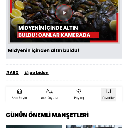
Videoyu
Oynat
Midyenin içinden altın buldu!
#ABD
#joe biden
Ana Sayfa
Yazı Boyutu
Paylaş
Favoriler
GÜNÜN ÖNEMLİ MANŞETLERİ