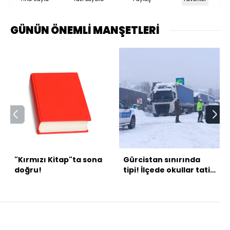
GÜNÜN ÖNEMLİ MANŞETLERİ
"Kırmızı Kitap"ta sona
Gürcistan sınırında
doğru!
tipi! İlçede okullar tatil
edildi!