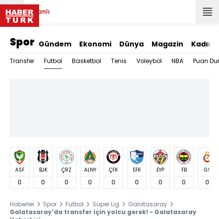
Canlı
Spor
Gündem
Ekonomi
Dünya
Magazin
Kadın
Futbol
Transfer
Basketbol
Tenis
Voleybol
NBA
Puan Du
ASF
BJK
ÇRZ
ALNY
ÇFK
EFK
EYP
FB
GS
0
0
0
0
0
0
0
0
0
Haberler
Spor
Futbol
Süper Lig
Galatasaray
Galatasaray'da transfer için yolcu gerek! - Galatasaray