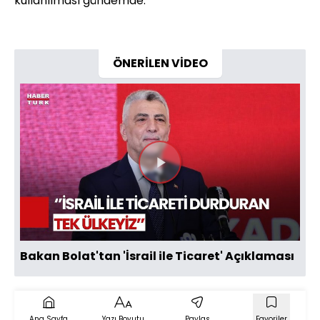
kullanılması gündemde.
ÖNERİLEN VİDEO
Videoyu
Oynat
Bakan Bolat'tan 'İsrail ile Ticaret' Açıklaması
Ana Sayfa
Yazı Boyutu
Paylaş
Favoriler