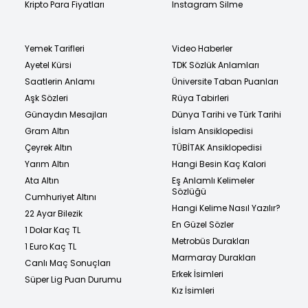
Kripto Para Fiyatları
Instagram Silme
Yemek Tarifleri
Video Haberler
Ayetel Kürsi
TDK Sözlük Anlamları
Saatlerin Anlamı
Üniversite Taban Puanları
Aşk Sözleri
Rüya Tabirleri
Günaydın Mesajları
Dünya Tarihi ve Türk Tarihi
Gram Altın
İslam Ansiklopedisi
Çeyrek Altın
TÜBİTAK Ansiklopedisi
Yarım Altın
Hangi Besin Kaç Kalori
Ata Altın
Eş Anlamlı Kelimeler
Sözlüğü
Cumhuriyet Altını
Hangi Kelime Nasıl Yazılır?
22 Ayar Bilezik
En Güzel Sözler
1 Dolar Kaç TL
Metrobüs Durakları
1 Euro Kaç TL
Marmaray Durakları
Canlı Maç Sonuçları
Erkek İsimleri
Süper Lig Puan Durumu
Kız İsimleri